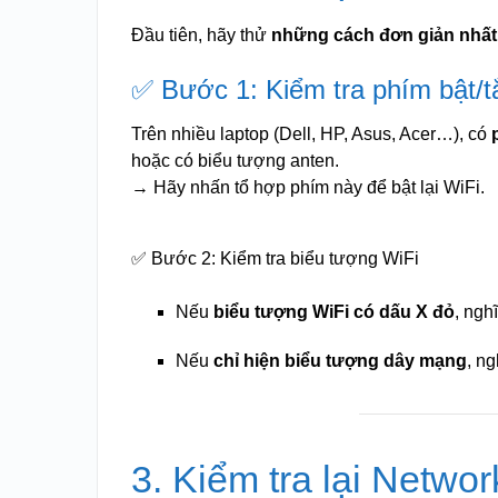
Đầu tiên, hãy thử
những cách đơn giản nhất
✅ Bước 1: Kiểm tra phím bật/t
Trên nhiều laptop (Dell, HP, Asus, Acer…), có
hoặc có biểu tượng anten.
→ Hãy nhấn tổ hợp phím này để bật lại WiFi.
✅ Bước 2: Kiểm tra biểu tượng Wi
Fi
Nếu
biểu tượng WiFi có dấu X đỏ
, ngh
Nếu
chỉ hiện biểu tượng dây mạng
, ng
3. Kiểm tra lại Networ