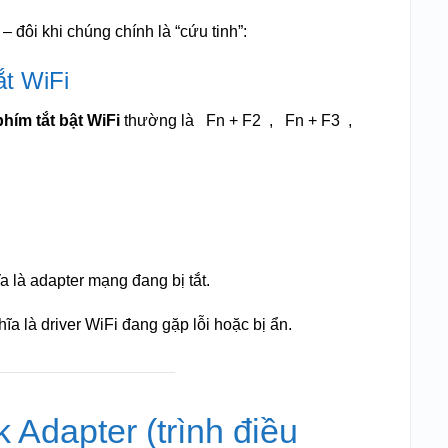
– đôi khi chúng chính là “cứu tinh”:
ắt WiFi
phím tắt bật WiFi
thường là
Fn + F2
,
Fn + F3
,
ĩa là adapter mạng đang bị tắt.
hĩa là driver WiFi đang gặp lỗi hoặc bị ẩn.
k Adapter (trình điều