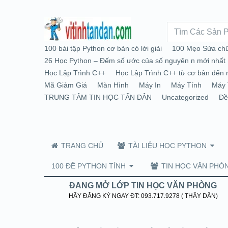
100 bài tập Python cơ bản có lời giải
100 Mẹo Sửa chữ
26 Học Python – Đếm số ước của số nguyên n mới nhất
Học Lập Trình C++
Học Lập Trình C++ từ cơ bản đến 
Mã Giảm Giá
Màn Hình
Máy In
Máy Tính
Máy 
TRUNG TÂM TIN HỌC TẤN DÂN
Uncategorized
Đề
TRANG CHỦ
TÀI LIỆU HỌC PYTHON
100 ĐỀ PYTHON TỈNH
TIN HỌC VĂN PHÒ
ĐANG MỞ LỚP TIN HỌC VĂN PHÒNG
HÃY ĐĂNG KÝ NGAY ĐT: 093.717.9278 ( THẦY DÂN)