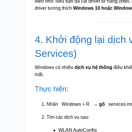
Mẹo nhỏ:
Nếu bạn đã cài driver từ hãng (Intel,
driver tương thích
Windows 10 hoặc Window
4. Khởi động lại dịch
Services)
Windows có nhiều
dịch vụ hệ thống
điều khiể
mất.
Thực hiện:
Nhấn
Windows + R
→ gõ
services.m
Tìm các dịch vụ sau:
WLAN AutoConfig