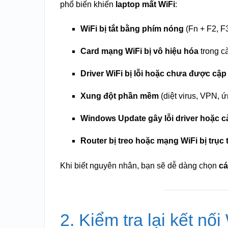
phổ biến khiến
laptop mất WiFi
:
WiFi bị tắt bằng phím nóng
(Fn + F2, F
Card mạng WiFi bị vô hiệu hóa
trong cà
Driver WiFi bị lỗi hoặc chưa được cập
Xung đột phần mềm
(diệt virus, VPN, 
Windows Update gây lỗi driver hoặc cài
Router bị treo hoặc mạng WiFi bị trục t
Khi biết nguyên nhân, bạn sẽ dễ dàng chọn
cá
2. Kiểm tra lại kết nố