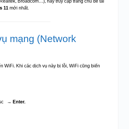
 Realtek, Broadcom…), hãy truy cập trang chủ để tải
s 11
mới nhất.
 vụ mạng (Network
n WiFi. Khi các dịch vụ này bị lỗi, WiFi cũng biến
sc
→ Enter.