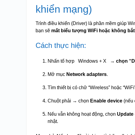
khiển mạng)
Trình điều khiển (Driver) là phần mềm giúp Win
bạn sẽ
mất biểu tượng WiFi hoặc không bắ
Cách thực hiện:
Nhấn tổ hợp
Windows + X
→ chọn “Dev
Mở mục
Network adapters
.
Tìm thiết bị có chữ “Wireless” hoặc “WiFi
Chuột phải → chọn
Enable device
(nếu đ
Nếu vẫn không hoạt động, chọn
Update 
nhật.