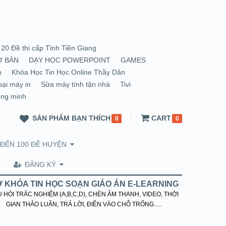
20 Đề thi cấp Tỉnh Tiền Giang
Ơ BẢN
DẠY HỌC POWERPOINT
GAMES
n
Khóa Học Tin Học Online Thầy Dân
oại máy in
Sửa máy tính tận nhà
Tivi
ông minh
SẢN PHẨM BẠN THÍCH
CART
0
0
 ĐẾN 100 ĐỀ HUYỆN
ĐĂNG KÝ
 KHÓA TIN HỌC SOẠN GIÁO ÁN E-LEARNING
 HỎI TRẮC NGHIỆM (A,B,C,D), CHÈN ÂM THANH, VIDEO, THỜI
GIAN THẢO LUẬN, TRẢ LỜI, ĐIỀN VÀO CHỖ TRỐNG.....