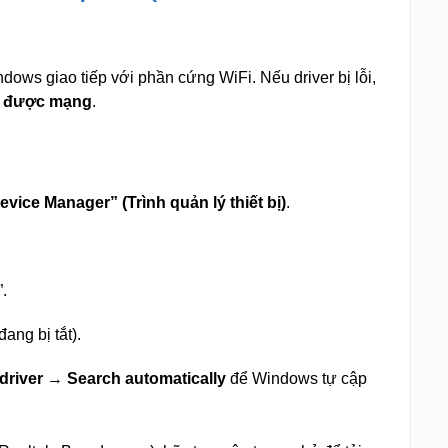
dows giao tiếp với phần cứng WiFi. Nếu driver bị lỗi,
t được mạng
.
ice Manager” (Trình quản lý thiết bị)
.
”.
ang bị tắt).
driver
→
Search automatically
để Windows tự cập