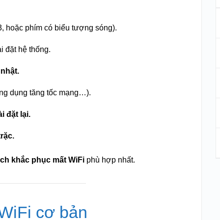
3, hoặc phím có biểu tượng sóng).
i đặt hệ thống.
 nhật.
ứng dụng tăng tốc mạng…).
 đặt lại.
rặc.
ch khắc phục mất WiFi
phù hợp nhất.
i WiFi cơ bản