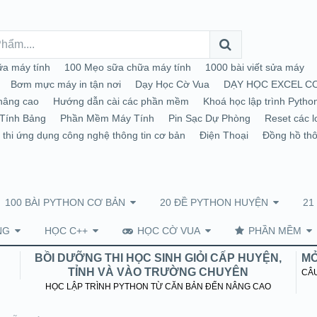
a máy tính
100 Mẹo sữa chữa máy tính
1000 bài viết sửa máy
Bơm mực máy in tận nơi
Dạy Học Cờ Vua
DẠY HỌC EXCEL C
nâng cao
Hướng dẫn cài các phần mềm
Khoá học lập trình Pytho
Tính Bảng
Phần Mềm Máy Tính
Pin Sạc Dự Phòng
Reset các l
 thi ứng dụng công nghệ thông tin cơ bản
Điện Thoại
Đồng hồ th
100 BÀI PYTHON CƠ BẢN
20 ĐỀ PYTHON HUYỆN
21
NG
HỌC C++
HỌC CỜ VUA
PHẦN MỀM
BỒI DƯỠNG THI HỌC SINH GIỎI CẤP HUYỆN,
MỞ
TỈNH VÀ VÀO TRƯỜNG CHUYÊN
CÂU
HỌC LẬP TRÌNH PYTHON TỪ CĂN BẢN ĐẾN NÂNG CAO