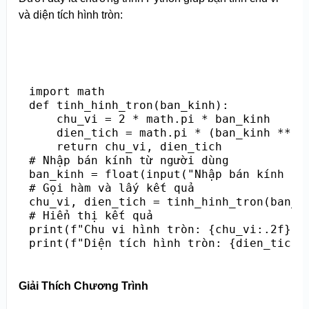
và diện tích hình tròn:
import math

def tinh_hinh_tron(ban_kinh):

    chu_vi = 2 * math.pi * ban_kinh

    dien_tich = math.pi * (ban_kinh ** 2)
    return chu_vi, dien_tich

# Nhập bán kính từ người dùng

ban_kinh = float(input("Nhập bán kính của
# Gọi hàm và lấy kết quả

chu_vi, dien_tich = tinh_hinh_tron(ban_ki
# Hiển thị kết quả

print(f"Chu vi hình tròn: {chu_vi:.2f}")

Giải Thích Chương Trình