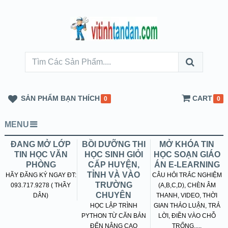
SẢN PHẨM BẠN THÍCH
CART
0
0
MENU
ĐANG MỞ LỚP
BỒI DƯỠNG THI
MỞ KHÓA TIN
TIN HỌC VĂN
HỌC SINH GIỎI
HỌC SOẠN GIÁO
PHÒNG
CẤP HUYỆN,
ÁN E-LEARNING
TỈNH VÀ VÀO
HÃY ĐĂNG KÝ NGAY ĐT:
CÂU HỎI TRẮC NGHIỆM
TRƯỜNG
093.717.9278 ( THẦY
(A,B,C,D), CHÈN ÂM
CHUYÊN
DÂN)
THANH, VIDEO, THỜI
HỌC LẬP TRÌNH
GIAN THẢO LUẬN, TRẢ
PYTHON TỪ CĂN BẢN
LỜI, ĐIỀN VÀO CHỖ
ĐẾN NÂNG CAO
TRỐNG.....