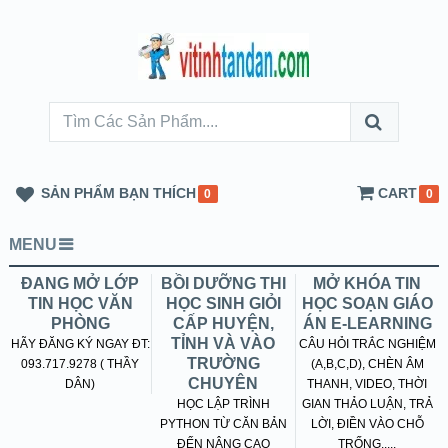
SẢN PHẨM BẠN THÍCH
CART
0
0
MENU
ĐANG MỞ LỚP
BỒI DƯỠNG THI
MỞ KHÓA TIN
TIN HỌC VĂN
HỌC SINH GIỎI
HỌC SOẠN GIÁO
PHÒNG
CẤP HUYỆN,
ÁN E-LEARNING
TỈNH VÀ VÀO
HÃY ĐĂNG KÝ NGAY ĐT:
CÂU HỎI TRẮC NGHIỆM
TRƯỜNG
093.717.9278 ( THẦY
(A,B,C,D), CHÈN ÂM
CHUYÊN
DÂN)
THANH, VIDEO, THỜI
HỌC LẬP TRÌNH
GIAN THẢO LUẬN, TRẢ
PYTHON TỪ CĂN BẢN
LỜI, ĐIỀN VÀO CHỖ
ĐẾN NÂNG CAO
TRỐNG.....