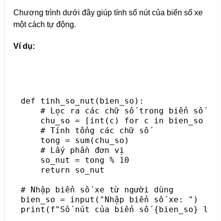
Chương trình dưới đây giúp tính số nút của biển số xe
một cách tự động.
Ví dụ:
def tinh_so_nut(bien_so):

    # Lọc ra các chữ số trong biển số

    chu_so = [int(c) for c in bien_so if 
    # Tính tổng các chữ số

    tong = sum(chu_so)

    # Lấy phần đơn vị

    so_nut = tong % 10

    return so_nut

# Nhập biển số xe từ người dùng

bien_so = input("Nhập biển số xe: ")
