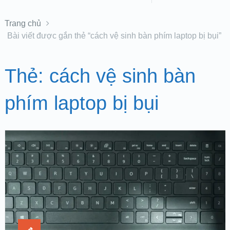
Trang chủ
Bài viết được gắn thẻ “cách vệ sinh bàn phím laptop bị bụi”
Thẻ:
cách vệ sinh bàn
phím laptop bị bụi