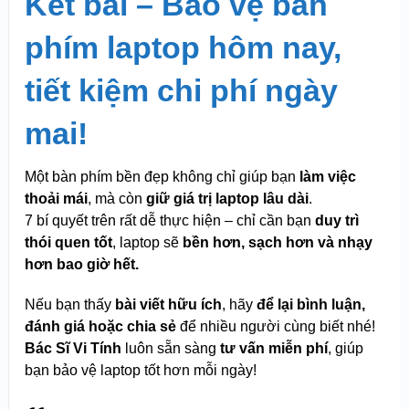
Kết bài – Bảo vệ bàn
phím laptop hôm nay,
tiết kiệm chi phí ngày
mai!
Một bàn phím bền đẹp không chỉ giúp bạn
làm việc
thoải mái
, mà còn
giữ giá trị laptop lâu dài
.
7 bí quyết trên rất dễ thực hiện – chỉ cần bạn
duy trì
thói quen tốt
, laptop sẽ
bền hơn, sạch hơn và nhạy
hơn bao giờ hết.
Nếu bạn thấy
bài viết hữu ích
, hãy
để lại bình luận,
đánh giá hoặc chia sẻ
để nhiều người cùng biết nhé!
Bác Sĩ Vi Tính
luôn sẵn sàng
tư vấn miễn phí
, giúp
bạn bảo vệ laptop tốt hơn mỗi ngày!