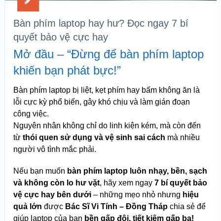
Bàn phím laptop hay hư? Đọc ngay 7 bí
quyết bảo vệ cực hay
Mở đầu – “Đừng để bàn phím laptop
khiến bạn phát bực!”
Bàn phím laptop bị liệt, kẹt phím hay bấm không ăn là
lỗi cực kỳ phổ biến, gây khó chịu và làm gián đoạn
công việc.
Nguyên nhân không chỉ do linh kiện kém, mà còn đến
từ
thói quen sử dụng và vệ sinh sai cách
mà nhiều
người vô tình mắc phải.
Nếu bạn muốn
bàn phím laptop luôn nhạy, bền, sạch
và không còn lo hư vặt
, hãy xem ngay
7 bí quyết bảo
vệ cực hay bên dưới
– những mẹo nhỏ nhưng
hiệu
quả lớn
được
Bác Sĩ Vi Tính – Đồng Tháp
chia sẻ để
giúp laptop của bạn
bền gấp đôi, tiết kiệm gấp ba!