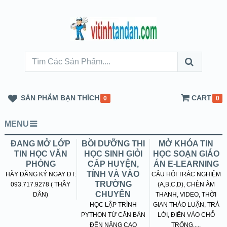
SẢN PHẨM BẠN THÍCH
CART
0
0
MENU
ĐANG MỞ LỚP
BỒI DƯỠNG THI
MỞ KHÓA TIN
TIN HỌC VĂN
HỌC SINH GIỎI
HỌC SOẠN GIÁO
PHÒNG
CẤP HUYỆN,
ÁN E-LEARNING
TỈNH VÀ VÀO
HÃY ĐĂNG KÝ NGAY ĐT:
CÂU HỎI TRẮC NGHIỆM
TRƯỜNG
093.717.9278 ( THẦY
(A,B,C,D), CHÈN ÂM
CHUYÊN
DÂN)
THANH, VIDEO, THỜI
HỌC LẬP TRÌNH
GIAN THẢO LUẬN, TRẢ
PYTHON TỪ CĂN BẢN
LỜI, ĐIỀN VÀO CHỖ
ĐẾN NÂNG CAO
TRỐNG.....