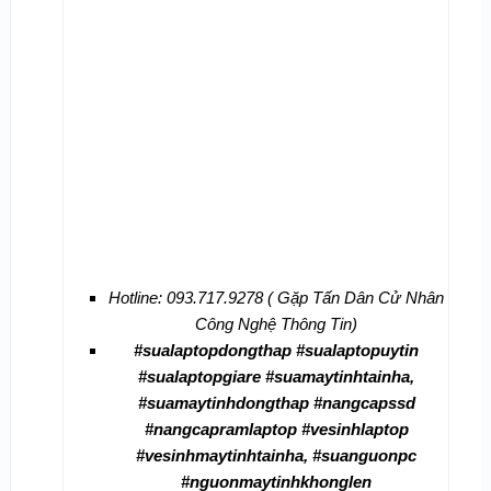
Hotline: 093.717.9278 ( Gặp Tấn Dân Cử Nhân
Công Nghệ Thông Tin)
#sualaptopdongthap #sualaptopuytin
#sualaptopgiare #suamaytinhtainha,
#suamaytinhdongthap #nangcapssd
#nangcapramlaptop #vesinhlaptop
#vesinhmaytinhtainha, #suanguonpc
#nguonmaytinhkhonglen