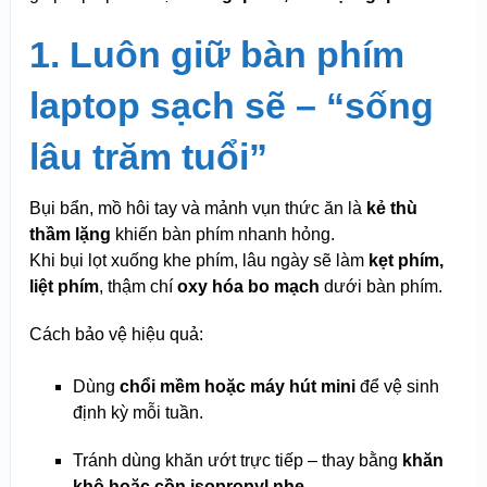
1. Luôn giữ bàn phím
laptop sạch sẽ – “sống
lâu trăm tuổi”
Bụi bẩn, mồ hôi tay và mảnh vụn thức ăn là
kẻ thù
thầm lặng
khiến bàn phím nhanh hỏng.
Khi bụi lọt xuống khe phím, lâu ngày sẽ làm
kẹt phím,
liệt phím
, thậm chí
oxy hóa bo mạch
dưới bàn phím.
Cách bảo vệ hiệu quả:
Dùng
chổi mềm hoặc máy hút mini
để vệ sinh
định kỳ mỗi tuần.
Tránh dùng khăn ướt trực tiếp – thay bằng
khăn
khô hoặc cồn isopropyl nhẹ
.