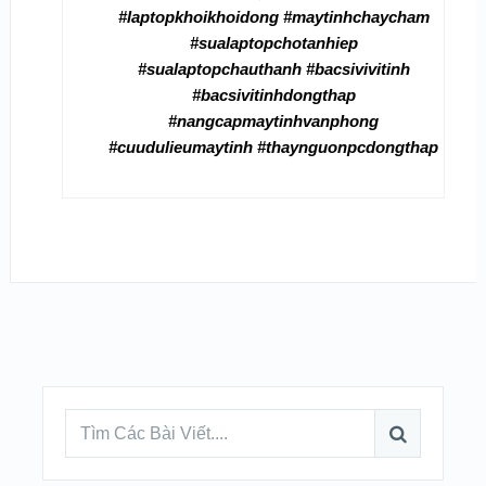
#laptopkhoikhoidong #maytinhchaycham
#sualaptopchotanhiep
#sualaptopchauthanh #bacsivivitinh
#bacsivitinhdongthap
#nangcapmaytinhvanphong
#cuudulieumaytinh #thaynguonpcdongthap