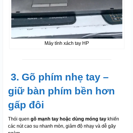
Máy tính xách tay HP
️
3. Gõ phím nhẹ tay –
giữ bàn phím bền hơn
gấp đôi
Thói quen
gõ mạnh tay hoặc dùng móng tay
khiến
các nút cao su nhanh mòn, giảm độ nhạy và dễ gãy