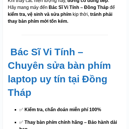
Khi thấy các hiện tượng này,
đừng cố dùng tiếp
.
Hãy mang máy đến
Bác Sĩ Vi Tính – Đồng Tháp
để
kiểm tra, vệ sinh và sửa phím
kịp thời,
tránh phải
thay bàn phím mới tốn kém.
️
Bác Sĩ Vi Tính –
Chuyên sửa bàn phím
laptop uy tín tại Đồng
Tháp
✅
Kiểm tra, chẩn đoán miễn phí 100%
✅
Thay bàn phím chính hãng – Bảo hành dài