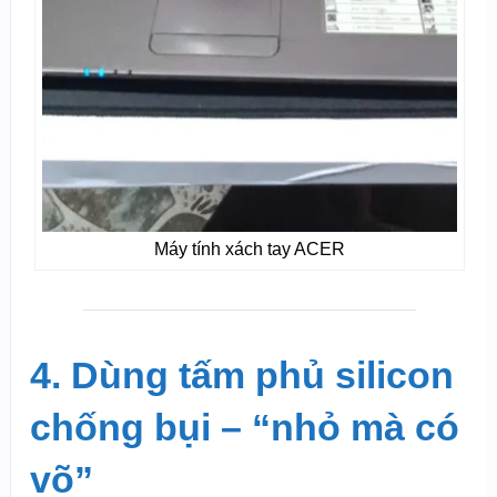
Máy tính xách tay ACER
4. Dùng tấm phủ silicon
chống bụi – “nhỏ mà có
võ”