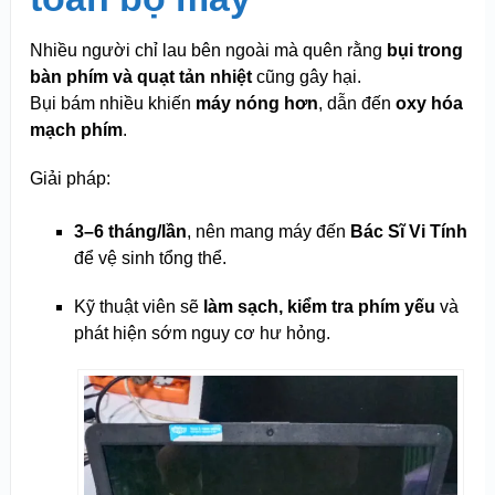
Nhiều người chỉ lau bên ngoài mà quên rằng
bụi trong
bàn phím và quạt tản nhiệt
cũng gây hại.
Bụi bám nhiều khiến
máy nóng hơn
, dẫn đến
oxy hóa
mạch phím
.
Giải pháp:
3–6 tháng/lần
, nên mang máy đến
Bác Sĩ Vi Tính
để vệ sinh tổng thể.
Kỹ thuật viên sẽ
làm sạch, kiểm tra phím yếu
và
phát hiện sớm nguy cơ hư hỏng.