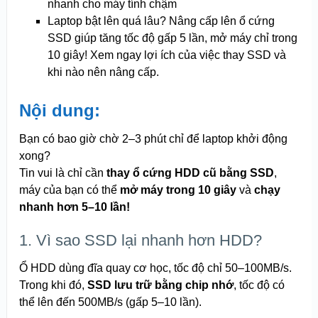
nhanh cho máy tính chậm
Laptop bật lên quá lâu? Nâng cấp lên ổ cứng
SSD giúp tăng tốc độ gấp 5 lần, mở máy chỉ trong
10 giây! Xem ngay lợi ích của việc thay SSD và
khi nào nên nâng cấp.
Nội dung:
Bạn có bao giờ chờ 2–3 phút chỉ để laptop khởi động
xong?
Tin vui là chỉ cần
thay ổ cứng HDD cũ bằng SSD
,
máy của bạn có thể
mở máy trong 10 giây
và
chạy
nhanh hơn 5–10 lần!
1. Vì sao SSD lại nhanh hơn HDD?
Ổ HDD dùng đĩa quay cơ học, tốc độ chỉ 50–100MB/s.
Trong khi đó,
SSD lưu trữ bằng chip nhớ
, tốc độ có
thể lên đến 500MB/s (gấp 5–10 lần).