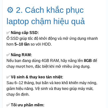
⚙️ 2. Cách khắc phục
laptop chậm hiệu quả
✅
Nâng cấp SSD:
Ổ SSD giúp tốc độ khởi động và mở ứng dụng nhanh
hơn
5–10 lần
so với HDD.
✅
Nâng RAM:
Nếu bạn đang dùng 4GB RAM, hãy nâng lên
8GB
để
chạy mượt hơn, đặc biệt khi mở nhiều ứng dụng.
✅
Vệ sinh & thay keo tản nhiệt:
Sau 6–12 tháng, bụi bẩn và keo khô khiến máy nóng,
giảm hiệu năng. Vệ sinh và thay keo giúp máy mát,
chạy ổn định.
✅
Tối ưu phần mềm: