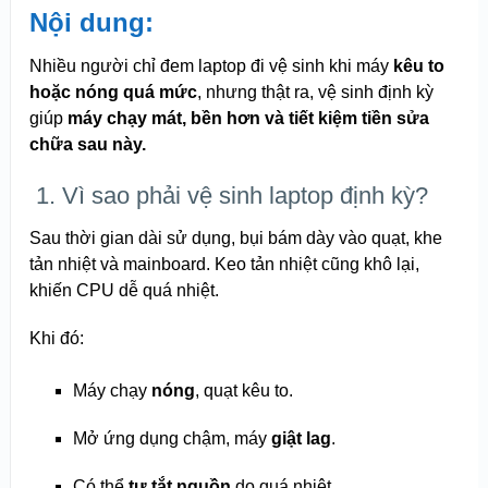
Nội dung:
Nhiều người chỉ đem laptop đi vệ sinh khi máy
kêu to
hoặc nóng quá mức
, nhưng thật ra, vệ sinh định kỳ
giúp
máy chạy mát, bền hơn và tiết kiệm tiền sửa
chữa sau này.
️ 1. Vì sao phải vệ sinh laptop định kỳ?
Sau thời gian dài sử dụng, bụi bám dày vào quạt, khe
tản nhiệt và mainboard. Keo tản nhiệt cũng khô lại,
khiến CPU dễ quá nhiệt.
Khi đó:
Máy chạy
nóng
, quạt kêu to.
Mở ứng dụng chậm, máy
giật lag
.
Có thể
tự tắt nguồn
do quá nhiệt.