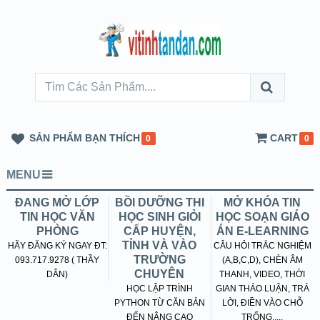
SẢN PHẨM BẠN THÍCH
CART
0
0
MENU
ĐANG MỞ LỚP
BỒI DƯỠNG THI
MỞ KHÓA TIN
TIN HỌC VĂN
HỌC SINH GIỎI
HỌC SOẠN GIÁO
PHÒNG
CẤP HUYỆN,
ÁN E-LEARNING
TỈNH VÀ VÀO
HÃY ĐĂNG KÝ NGAY ĐT:
CÂU HỎI TRẮC NGHIỆM
TRƯỜNG
093.717.9278 ( THẦY
(A,B,C,D), CHÈN ÂM
CHUYÊN
DÂN)
THANH, VIDEO, THỜI
HỌC LẬP TRÌNH
GIAN THẢO LUẬN, TRẢ
PYTHON TỪ CĂN BẢN
LỜI, ĐIỀN VÀO CHỖ
ĐẾN NÂNG CAO
TRỐNG.....