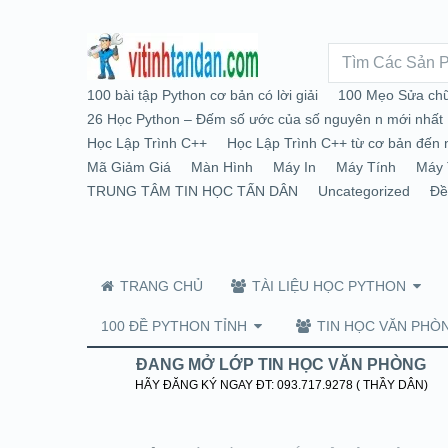
100 bài tập Python cơ bản có lời giải
100 Mẹo Sửa chữ
26 Học Python – Đếm số ước của số nguyên n mới nhất
Học Lập Trình C++
Học Lập Trình C++ từ cơ bản đến 
Mã Giảm Giá
Màn Hình
Máy In
Máy Tính
Máy 
TRUNG TÂM TIN HỌC TẤN DÂN
Uncategorized
Đề
TRANG CHỦ
TÀI LIỆU HỌC PYTHON
100 ĐỀ PYTHON TỈNH
TIN HỌC VĂN PHÒ
ĐANG MỞ LỚP TIN HỌC VĂN PHÒNG
HÃY ĐĂNG KÝ NGAY ĐT: 093.717.9278 ( THẦY DÂN)