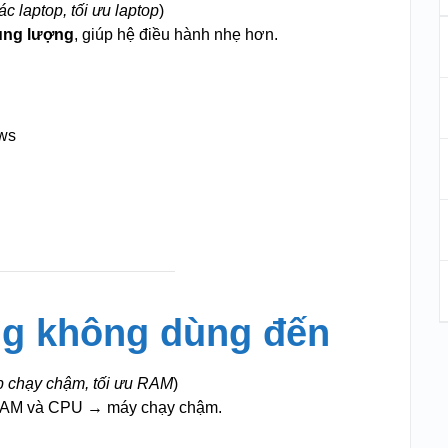
ác laptop, tối ưu laptop
)
ung lượng
, giúp hệ điều hành nhẹ hơn.
ws
ng không dùng đến
p chạy chậm, tối ưu RAM
)
RAM và CPU → máy chạy chậm.