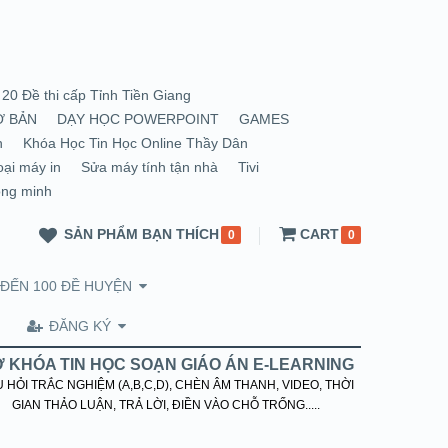
20 Đề thi cấp Tỉnh Tiền Giang
Ơ BẢN
DẠY HỌC POWERPOINT
GAMES
n
Khóa Học Tin Học Online Thầy Dân
oại máy in
Sửa máy tính tận nhà
Tivi
ông minh
SẢN PHẨM BẠN THÍCH
CART
0
0
 ĐẾN 100 ĐỀ HUYỆN
ĐĂNG KÝ
 KHÓA TIN HỌC SOẠN GIÁO ÁN E-LEARNING
 HỎI TRẮC NGHIỆM (A,B,C,D), CHÈN ÂM THANH, VIDEO, THỜI
GIAN THẢO LUẬN, TRẢ LỜI, ĐIỀN VÀO CHỖ TRỐNG.....