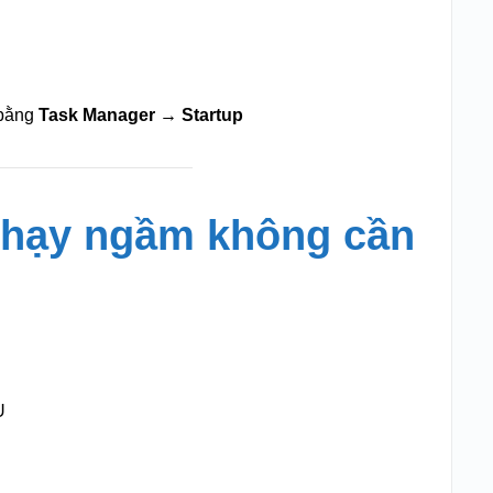
 bằng
Task Manager → Startup
 chạy ngầm không cần
U