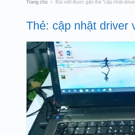
Trang chủ
Bài viết được gắn thẻ “cập nhật driv
Thẻ:
cập nhật driver