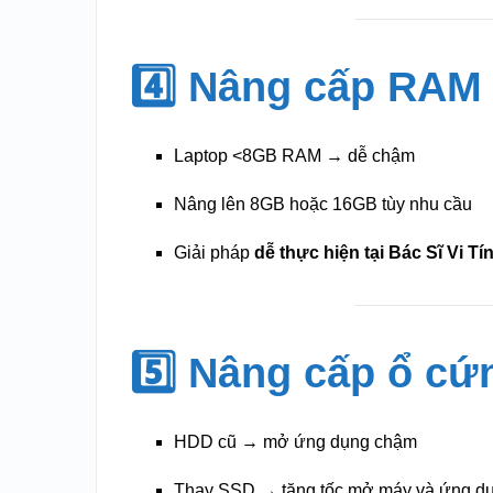
4️⃣ Nâng cấp RAM
Laptop <8GB RAM → dễ chậm
Nâng lên 8GB hoặc 16GB tùy nhu cầu
Giải pháp
dễ thực hiện tại Bác Sĩ Vi Tí
5️⃣ Nâng cấp ổ c
HDD cũ → mở ứng dụng chậm
Thay SSD → tăng tốc mở máy và ứng dụ