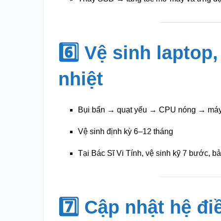
6️⃣ Vệ sinh laptop
nhiệt
Bụi bẩn → quạt yếu → CPU nóng → má
Vệ sinh định kỳ 6–12 tháng
Tại Bác Sĩ Vi Tính, vệ sinh kỹ 7 bước, b
7️⃣ Cập nhật hệ đi