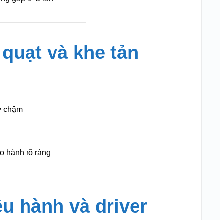
, quạt và khe tản
y chậm
ảo hành rõ ràng
ều hành và driver