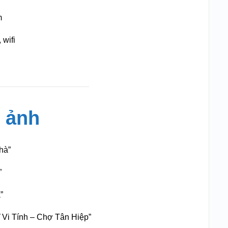
m
 wifi
 ảnh
hà”
”
”
 Vi Tính – Chợ Tân Hiệp”