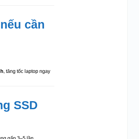
 nếu cần
nh
, tăng tốc laptop ngay
ứng SSD
ng gấp 3–5 lần