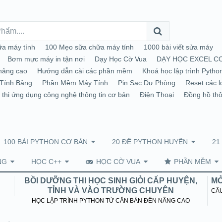
a máy tính
100 Mẹo sữa chữa máy tính
1000 bài viết sửa máy
Bơm mực máy in tận nơi
Dạy Học Cờ Vua
DẠY HỌC EXCEL C
nâng cao
Hướng dẫn cài các phần mềm
Khoá học lập trình Pytho
Tính Bảng
Phần Mềm Máy Tính
Pin Sạc Dự Phòng
Reset các l
 thi ứng dụng công nghệ thông tin cơ bản
Điện Thoại
Đồng hồ th
100 BÀI PYTHON CƠ BẢN
20 ĐỀ PYTHON HUYỆN
21
NG
HỌC C++
HỌC CỜ VUA
PHẦN MỀM
BỒI DƯỠNG THI HỌC SINH GIỎI CẤP HUYỆN,
MỞ
TỈNH VÀ VÀO TRƯỜNG CHUYÊN
CÂU
HỌC LẬP TRÌNH PYTHON TỪ CĂN BẢN ĐẾN NÂNG CAO