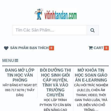
SẢN PHẨM BẠN THÍCH
CART
0
0
MENU
ĐANG MỞ LỚP
BỒI DƯỠNG THI
MỞ KHÓA TIN
TIN HỌC VĂN
HỌC SINH GIỎI
HỌC SOẠN GIÁO
PHÒNG
CẤP HUYỆN,
ÁN E-LEARNING
TỈNH VÀ VÀO
HÃY ĐĂNG KÝ NGAY ĐT:
CÂU HỎI TRẮC NGHIỆM
TRƯỜNG
093.717.9278 ( THẦY
(A,B,C,D), CHÈN ÂM
CHUYÊN
DÂN)
THANH, VIDEO, THỜI
HỌC LẬP TRÌNH
GIAN THẢO LUẬN, TRẢ
PYTHON TỪ CĂN BẢN
LỜI, ĐIỀN VÀO CHỖ
ĐẾN NÂNG CAO
TRỐNG.....