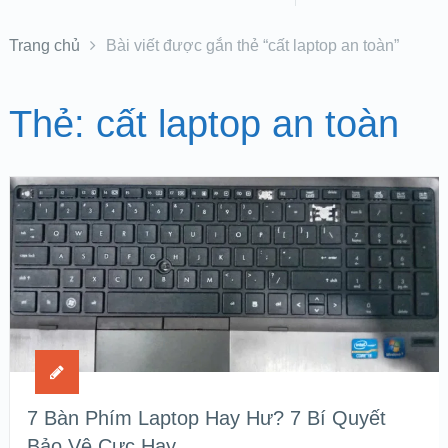
Trang chủ
Bài viết được gắn thẻ “cất laptop an toàn”
Thẻ:
cất laptop an toàn
7 Bàn Phím Laptop Hay Hư? 7 Bí Quyết
Bảo Vệ Cực Hay