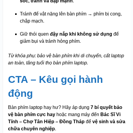
sốc, tránh va đập mạnh
.
Tránh để vật nặng lên bàn phím → phím bị cong,
chập mạch.
Giữ thói quen
đậy nắp khi không sử dụng
để
giảm bụi và tránh hỏng phím.
Từ khóa phụ: bảo vệ bàn phím khi di chuyển, cất laptop
an toàn, tăng tuổi thọ bàn phím laptop.
CTA – Kêu gọi hành
động
Bàn phím laptop hay hư? Hãy áp dụng
7 bí quyết bảo
vệ bàn phím cực hay
hoặc mang máy đến
Bác Sĩ Vi
Tính – Chợ Tân Hiệp – Đồng Tháp
để
vệ sinh và sửa
chữa chuyên nghiệp
.