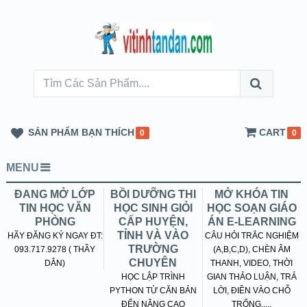
SẢN PHẨM BẠN THÍCH
CART
0
0
MENU
ĐANG MỞ LỚP
BỒI DƯỠNG THI
MỞ KHÓA TIN
TIN HỌC VĂN
HỌC SINH GIỎI
HỌC SOẠN GIÁO
PHÒNG
CẤP HUYỆN,
ÁN E-LEARNING
TỈNH VÀ VÀO
HÃY ĐĂNG KÝ NGAY ĐT:
CÂU HỎI TRẮC NGHIỆM
TRƯỜNG
093.717.9278 ( THẦY
(A,B,C,D), CHÈN ÂM
CHUYÊN
DÂN)
THANH, VIDEO, THỜI
HỌC LẬP TRÌNH
GIAN THẢO LUẬN, TRẢ
PYTHON TỪ CĂN BẢN
LỜI, ĐIỀN VÀO CHỖ
ĐẾN NÂNG CAO
TRỐNG.....