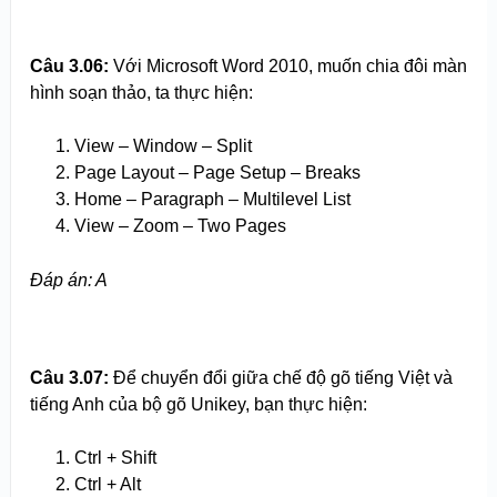
Câu 3.
0
6:
Với Microsoft Word 2010, muốn chia đôi màn
hình soạn thảo, ta thực hiện:
View – Window – Split
Page Layout – Page Setup – Breaks
Home – Paragraph – Multilevel List
View – Zoom – Two Pages
Đáp án: A
Câu 3.
0
7:
Để chuyển đổi giữa chế độ gõ tiếng Việt và
tiếng Anh của bộ gõ Unikey, bạn thực hiện:
Ctrl + Shift
Ctrl + Alt