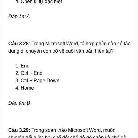
Chèn kí tự đặc biệt
Đáp án: A
Câu 3.
2
8:
Trong Microsoft Word, tổ hợp phím nào có tác
dụng di chuyển con trỏ về cuối văn bản hiện tại?
End
Ctrl + End
Ctrl + Page Down
Home
Đáp án: B
Câu 3.29:
Trong soạn thảo Microsoft Word, muốn
chuyển đổi giữa hai chế độ: chế độ gõ chèn và chế độ