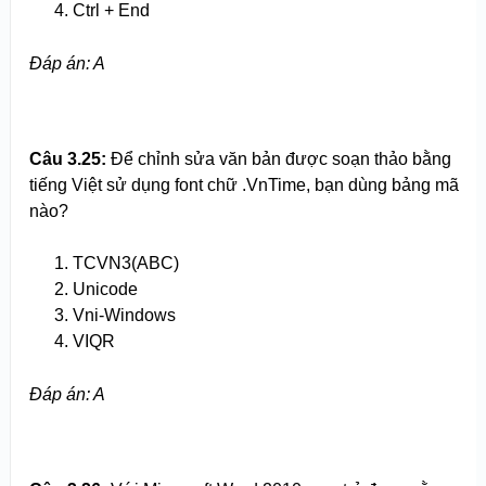
Ctrl + End
Đáp án: A
Câu 3.
2
5:
Để chỉnh sửa văn bản được soạn thảo bằng
tiếng Việt sử dụng font chữ .VnTime, bạn dùng bảng mã
nào?
TCVN3(ABC)
Unicode
Vni-Windows
VIQR
Đáp án: A