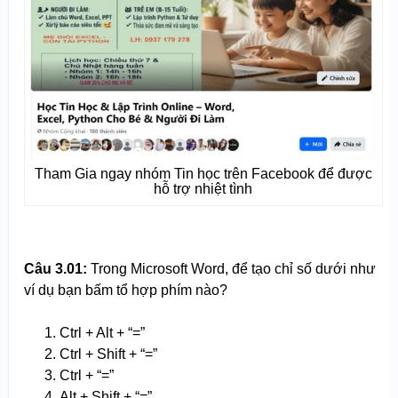
Tham Gia ngay nhóm Tin học trên Facebook để được
hỗ trợ nhiệt tình
Câu 3.
0
1:
Trong Microsoft Word, để tạo chỉ số dưới như
ví dụ bạn bấm tổ hợp phím nào?
Ctrl + Alt + “=”
Ctrl + Shift + “=”
Ctrl + “=”
Alt + Shift + “=”