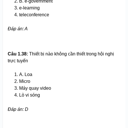
B. e-government
e-learning
teleconference
Đ
áp án
: A
Câu 1.
38
:
Thiết bị nào không cần thiết trong hội nghị
trực tuyến
A. Loa
Micro
Máy quay video
Lò vi sóng
Đ
áp án
: D