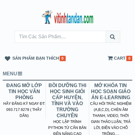
SẢN PHẨM BẠN THÍCH
CART
0
0
MENU
ĐANG MỞ LỚP
BỒI DƯỠNG THI
MỞ KHÓA TIN
TIN HỌC VĂN
HỌC SINH GIỎI
HỌC SOẠN GIÁO
PHÒNG
CẤP HUYỆN,
ÁN E-LEARNING
TỈNH VÀ VÀO
HÃY ĐĂNG KÝ NGAY ĐT:
CÂU HỎI TRẮC NGHIỆM
TRƯỜNG
093.717.9278 ( THẦY
(A,B,C,D), CHÈN ÂM
CHUYÊN
DÂN)
THANH, VIDEO, THỜI
HỌC LẬP TRÌNH
GIAN THẢO LUẬN, TRẢ
PYTHON TỪ CĂN BẢN
LỜI, ĐIỀN VÀO CHỖ
ĐẾN NÂNG CAO
TRỐNG.....