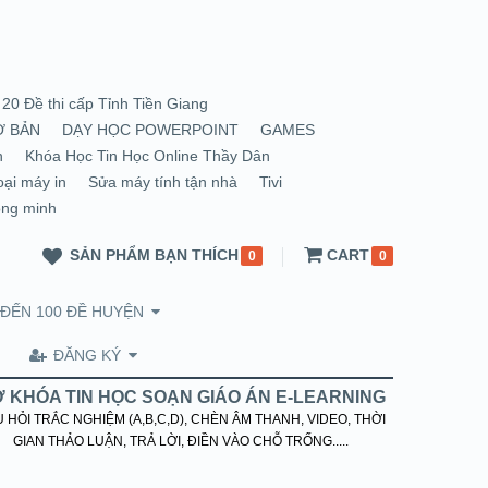
20 Đề thi cấp Tỉnh Tiền Giang
Ơ BẢN
DẠY HỌC POWERPOINT
GAMES
n
Khóa Học Tin Học Online Thầy Dân
oại máy in
Sửa máy tính tận nhà
Tivi
ông minh
SẢN PHẨM BẠN THÍCH
CART
0
0
 ĐẾN 100 ĐỀ HUYỆN
ĐĂNG KÝ
 KHÓA TIN HỌC SOẠN GIÁO ÁN E-LEARNING
 HỎI TRẮC NGHIỆM (A,B,C,D), CHÈN ÂM THANH, VIDEO, THỜI
GIAN THẢO LUẬN, TRẢ LỜI, ĐIỀN VÀO CHỖ TRỐNG.....