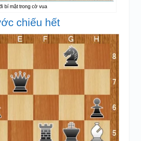
 bí mật trong cờ vua
ước chiếu hết