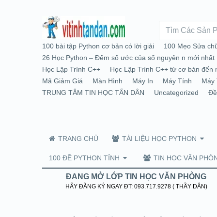
100 bài tập Python cơ bản có lời giải
100 Mẹo Sửa chữ
26 Học Python – Đếm số ước của số nguyên n mới nhất
Học Lập Trình C++
Học Lập Trình C++ từ cơ bản đến 
Mã Giảm Giá
Màn Hình
Máy In
Máy Tính
Máy 
TRUNG TÂM TIN HỌC TẤN DÂN
Uncategorized
Đề
TRANG CHỦ
TÀI LIỆU HỌC PYTHON
100 ĐỀ PYTHON TỈNH
TIN HỌC VĂN PHÒ
ĐANG MỞ LỚP TIN HỌC VĂN PHÒNG
HÃY ĐĂNG KÝ NGAY ĐT: 093.717.9278 ( THẦY DÂN)