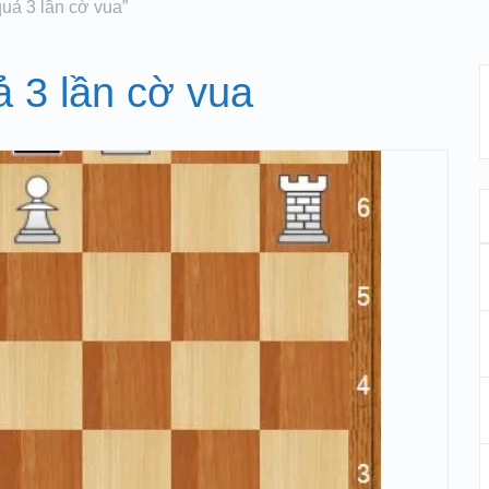
uả 3 lần cờ vua”
 3 lần cờ vua