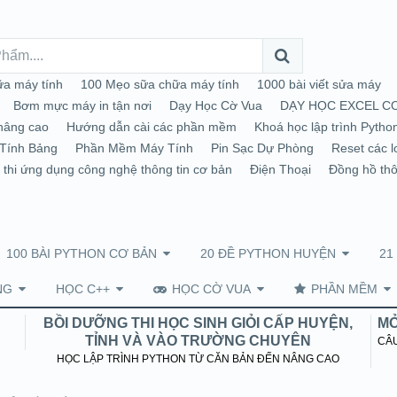
a máy tính
100 Mẹo sữa chữa máy tính
1000 bài viết sửa máy
Bơm mực máy in tận nơi
Dạy Học Cờ Vua
DẠY HỌC EXCEL C
nâng cao
Hướng dẫn cài các phần mềm
Khoá học lập trình Pytho
Tính Bảng
Phần Mềm Máy Tính
Pin Sạc Dự Phòng
Reset các l
 thi ứng dụng công nghệ thông tin cơ bản
Điện Thoại
Đồng hồ th
100 BÀI PYTHON CƠ BẢN
20 ĐỀ PYTHON HUYỆN
21
NG
HỌC C++
HỌC CỜ VUA
PHẦN MỀM
BỒI DƯỠNG THI HỌC SINH GIỎI CẤP HUYỆN,
MỞ
TỈNH VÀ VÀO TRƯỜNG CHUYÊN
CÂU
HỌC LẬP TRÌNH PYTHON TỪ CĂN BẢN ĐẾN NÂNG CAO