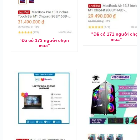
"Đã có 171 người chọ
mua"
"Đã có 173 người chọn
mua"