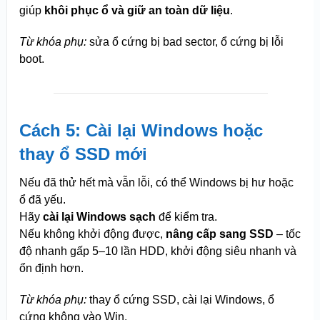
giúp
khôi phục ổ và giữ an toàn dữ liệu
.
Từ khóa phụ:
sửa ổ cứng bị bad sector, ổ cứng bị lỗi
boot.
Cách 5: Cài lại Windows hoặc
thay ổ SSD mới
Nếu đã thử hết mà vẫn lỗi, có thể Windows bị hư hoặc
ổ đã yếu.
Hãy
cài lại Windows sạch
để kiểm tra.
Nếu không khởi động được,
nâng cấp sang SSD
– tốc
độ nhanh gấp 5–10 lần HDD, khởi động siêu nhanh và
ổn định hơn.
Từ khóa phụ:
thay ổ cứng SSD, cài lại Windows, ổ
cứng không vào Win.