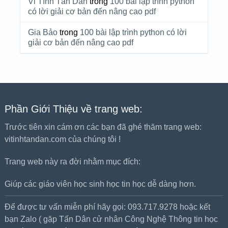
Vi Tính Tấn Dân
trong
100 bài lập trình python
có lời giải cơ bản đến nâng cao pdf
Gia Bảo
trong
100 bài lập trình python có lời
giải cơ bản đến nâng cao pdf
Phần Giới Thiệu về trang web:
Trước tiên xin cám ơn các bạn đã ghé thăm trang web:
vitinhtandan.com của chúng tôi !
Trang web này ra đời nhằm mục đích:
Giúp các giáo viên học sinh học tin học dễ dàng hơn.
Để được tư vấn miễn phí hãy gọi: 093.717.9278 hoặc kết
bạn Zalo ( gặp Tấn Dân cử nhân Công Nghệ Thông tin học