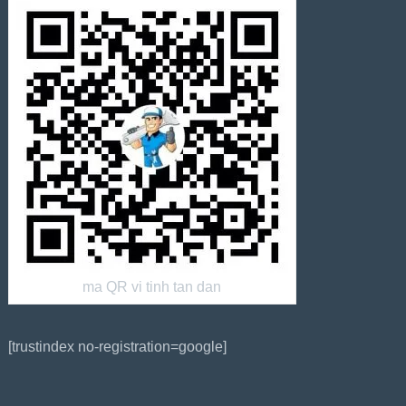
ma QR vi tinh tan dan
[trustindex no-registration=google]