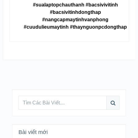
#sualaptopchauthanh #bacsivivitinh
#bacsivitinhdongthap
#nangcapmaytinhvanphong
#cuudulieumaytinh #thaynguonpcdongthap
Bài viết mới