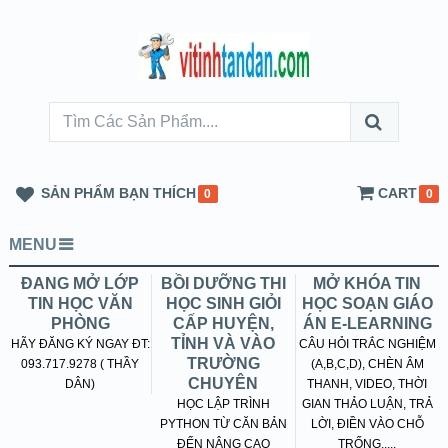
SẢN PHẨM BẠN THÍCH
CART
0
0
MENU
ĐANG MỞ LỚP
BỒI DƯỠNG THI
MỞ KHÓA TIN
TIN HỌC VĂN
HỌC SINH GIỎI
HỌC SOẠN GIÁO
PHÒNG
CẤP HUYỆN,
ÁN E-LEARNING
TỈNH VÀ VÀO
HÃY ĐĂNG KÝ NGAY ĐT:
CÂU HỎI TRẮC NGHIỆM
TRƯỜNG
093.717.9278 ( THẦY
(A,B,C,D), CHÈN ÂM
CHUYÊN
DÂN)
THANH, VIDEO, THỜI
HỌC LẬP TRÌNH
GIAN THẢO LUẬN, TRẢ
PYTHON TỪ CĂN BẢN
LỜI, ĐIỀN VÀO CHỖ
ĐẾN NÂNG CAO
TRỐNG.....