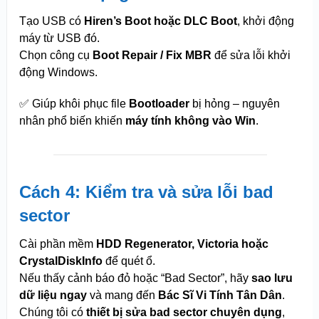
Tạo USB có
Hiren’s Boot hoặc DLC Boot
, khởi động
máy từ USB đó.
Chọn công cụ
Boot Repair / Fix MBR
để sửa lỗi khởi
động Windows.
✅ Giúp khôi phục file
Bootloader
bị hỏng – nguyên
nhân phổ biến khiến
máy tính không vào Win
.
Cách 4: Kiểm tra và sửa lỗi bad
sector
Cài phần mềm
HDD Regenerator, Victoria hoặc
CrystalDiskInfo
để quét ổ.
Nếu thấy cảnh báo đỏ hoặc “Bad Sector”, hãy
sao lưu
dữ liệu ngay
và mang đến
Bác Sĩ Vi Tính Tân Dân
.
Chúng tôi có
thiết bị sửa bad sector chuyên dụng
,