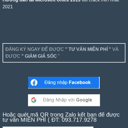
2021
ĐĂNG KÝ NGAY ĐỂ ĐƯỢC
" TƯ VẤN MIỄN PHÍ "
VÀ
ĐƯỢC
" GIẢM GIÁ SỐC
"
Hoặc quét mã QR trong Zalo kết bạn để được
tư vấn MIỄN PHÍ ( ĐT: 093.717.9278