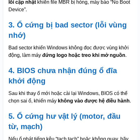
lỗi cập nhật
khiến file MBR bị hỏng, máy báo “No Boot
Device”.
3. Ổ cứng bị bad sector (lỗi vùng
nhớ)
Bad sector khiến Windows không đọc được vùng khởi
động, làm máy
đứng logo hoặc treo khi mở nguồn
.
4. BIOS chưa nhận đúng ổ đĩa
khởi động
Sau khi thay ổ mới hoặc cài lại Windows, BIOS có thể
chọn sai ổ, khiến máy
không vào được hệ điều hành
.
5. Ổ cứng hư vật lý (motor, đầu
từ, mạch)
Nếu ổ phát tiếng kêu “tạch tạch” hoặc không quay, hãy