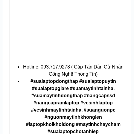
Hotline: 093.717.9278 ( Gặp Tấn Dân Cử Nhân
Công Nghệ Thông Tin)
#sualaptopdongthap #sualaptopuytin
#sualaptopgiare #suamaytinhtainha,
#suamaytinhdongthap #nangcapssd
#nangcapramlaptop #vesinhlaptop
#vesinhmaytinhtainha, #suanguonpc
#nguonmaytinhkhonglen
#laptopkhoikhoidong #maytinhchaycham
#sualaptopchotanhiep