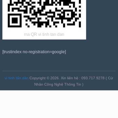
ma QR vi tinh tan dan
[trustindex no-registration=google]
vi tính tấn dân
Copyright © 2026.
Xin liên hệ : 093.717.9278 ( Cử
Nhân Công Nghệ Thông Tin )