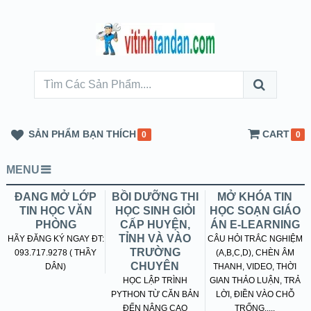
SẢN PHẨM BẠN THÍCH
CART
0
0
MENU
ĐANG MỞ LỚP
BỒI DƯỠNG THI
MỞ KHÓA TIN
TIN HỌC VĂN
HỌC SINH GIỎI
HỌC SOẠN GIÁO
PHÒNG
CẤP HUYỆN,
ÁN E-LEARNING
TỈNH VÀ VÀO
HÃY ĐĂNG KÝ NGAY ĐT:
CÂU HỎI TRẮC NGHIỆM
TRƯỜNG
093.717.9278 ( THẦY
(A,B,C,D), CHÈN ÂM
CHUYÊN
DÂN)
THANH, VIDEO, THỜI
HỌC LẬP TRÌNH
GIAN THẢO LUẬN, TRẢ
PYTHON TỪ CĂN BẢN
LỜI, ĐIỀN VÀO CHỖ
ĐẾN NÂNG CAO
TRỐNG.....