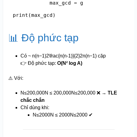
            max_gcd = g

print(max_gcd)
📊 Độ phức tạp
Có ~
n(n−1)2\frac{n(n-1)}{2}
2
n
(
n
−
1
)
cặp
👉 Độ phức tạp:
O(N² log A)
⚠️ Với:
N≤200,000N ≤ 200,000
N
≤
200
,
000
❌ →
TLE
chắc chắn
Chỉ dùng khi:
N≤2000N ≤ 2000
N
≤
2000
✔