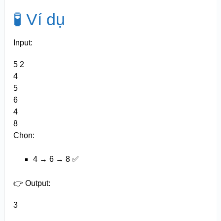
🧪 Ví dụ
Input:
5 2
4
5
6
4
8
Chọn:
4 → 6 → 8 ✅
👉 Output:
3