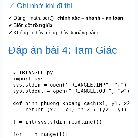
✅ Ghi nhớ khi đi thi
✔ Dùng
math.isqrt()
chính xác – nhanh – an toàn
✔ Biến đặt
rõ nghĩa
✔ Không in thừa dòng, thừa khoảng trắng
Đáp án bài 4: Tam Giác
# TRIANGLE.py

import sys

sys.stdin = open("TRIANGLE.INP", "r")

sys.stdout = open("TRIANGLE.OUT", "w")

def binh_phuong_khoang_cach(x1, y1, x2, y
    return (x2 - x1) ** 2 + (y2 - y1) ** 
T = int(sys.stdin.readline())

for _ in range(T):
