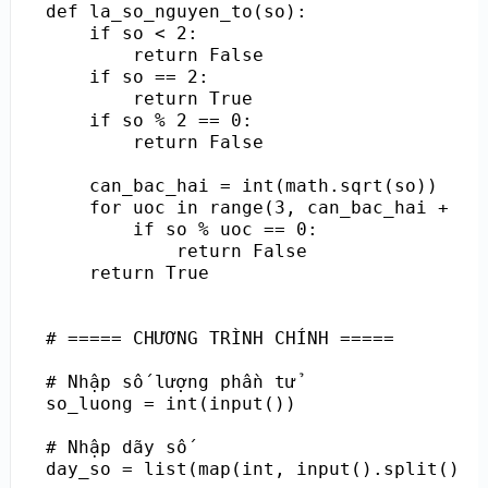
def la_so_nguyen_to(so):

    if so < 2:

        return False

    if so == 2:

        return True

    if so % 2 == 0:

        return False

    can_bac_hai = int(math.sqrt(so))

    for uoc in range(3, can_bac_hai + 1, 
        if so % uoc == 0:

            return False

    return True

# ===== CHƯƠNG TRÌNH CHÍNH =====

# Nhập số lượng phần tử

so_luong = int(input())

# Nhập dãy số

day_so = list(map(int, input().split()))
