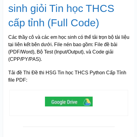
sinh giỏi Tin học THCS
cấp tỉnh (Full Code)
Các thầy cô và các em học sinh có thể tải trọn bộ tài liệu
tại liên kết bên dưới. File nén bao gồm: File đề bài
(PDF/Word), Bộ Test (Input/Output), và Code giải
(CPP/PY/PAS).
Tải đề Thi Đề thi HSG Tin học THCS Python Cấp Tỉnh
file PDF: