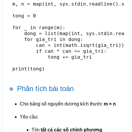
m, n = map(int, sys.stdin.readline().spli
tong = 0

for _ in range(m):

    dong = list(map(int, sys.stdin.readli
    for gia_tri in dong:

        can = int(math.isqrt(gia_tri))

        if can * can == gia_tri:

            tong += gia_tri

🔹 Phân tích bài toán
Cho bảng số nguyên dương kích thước
m × n
Yêu cầu:
Tìm
tất cả các số chính phương