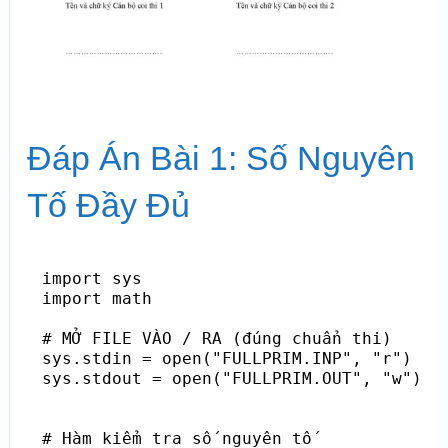
Đáp Án Bài 1: Số Nguyên
Tố Đầy Đủ
import sys

import math

# MỞ FILE VÀO / RA (đúng chuẩn thi)

sys.stdin = open("FULLPRIM.INP", "r")

sys.stdout = open("FULLPRIM.OUT", "w")

# Hàm kiểm tra số nguyên tố
