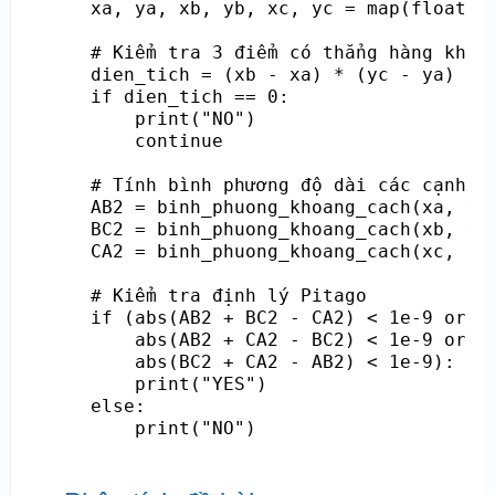
    xa, ya, xb, yb, xc, yc = map(float, s
    # Kiểm tra 3 điểm có thẳng hàng không
    dien_tich = (xb - xa) * (yc - ya) - (
    if dien_tich == 0:

        print("NO")

        continue

    # Tính bình phương độ dài các cạnh

    AB2 = binh_phuong_khoang_cach(xa, ya,
    BC2 = binh_phuong_khoang_cach(xb, yb,
    CA2 = binh_phuong_khoang_cach(xc, yc,
    # Kiểm tra định lý Pitago

    if (abs(AB2 + BC2 - CA2) < 1e-9 or

        abs(AB2 + CA2 - BC2) < 1e-9 or

        abs(BC2 + CA2 - AB2) < 1e-9):

        print("YES")

    else:
