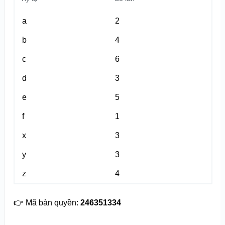
a
2
b
4
c
6
d
3
e
5
f
1
x
3
y
3
z
4
👉 Mã bản quyền:
246351334