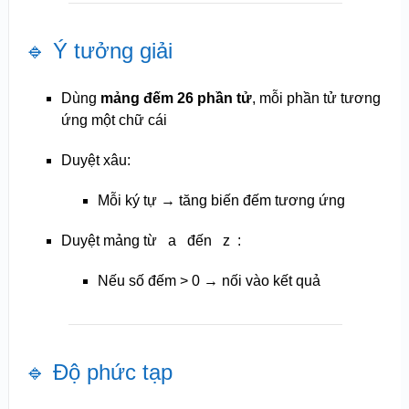
🔹 Ý tưởng giải
Dùng
mảng đếm 26 phần tử
, mỗi phần tử tương
ứng một chữ cái
Duyệt xâu:
Mỗi ký tự → tăng biến đếm tương ứng
Duyệt mảng từ
a
đến
z
:
Nếu số đếm > 0 → nối vào kết quả
🔹 Độ phức tạp