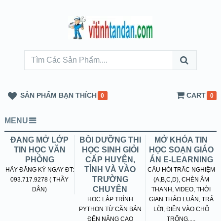
SẢN PHẨM BẠN THÍCH
CART
0
0
MENU
ĐANG MỞ LỚP
BỒI DƯỠNG THI
MỞ KHÓA TIN
TIN HỌC VĂN
HỌC SINH GIỎI
HỌC SOẠN GIÁO
PHÒNG
CẤP HUYỆN,
ÁN E-LEARNING
TỈNH VÀ VÀO
HÃY ĐĂNG KÝ NGAY ĐT:
CÂU HỎI TRẮC NGHIỆM
TRƯỜNG
093.717.9278 ( THẦY
(A,B,C,D), CHÈN ÂM
CHUYÊN
DÂN)
THANH, VIDEO, THỜI
HỌC LẬP TRÌNH
GIAN THẢO LUẬN, TRẢ
PYTHON TỪ CĂN BẢN
LỜI, ĐIỀN VÀO CHỖ
ĐẾN NÂNG CAO
TRỐNG.....