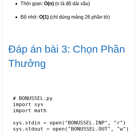
Thời gian:
O(n)
(n là độ dài xâu)
Bộ nhớ:
O(1)
(chỉ dùng mảng 26 phần tử)
Đáp án bài 3: Chọn Phần
Thưởng
# BONUSSEL.py

import sys

import math

sys.stdin = open("BONUSSEL.INP", "r")

sys.stdout = open("BONUSSEL.OUT", "w")
