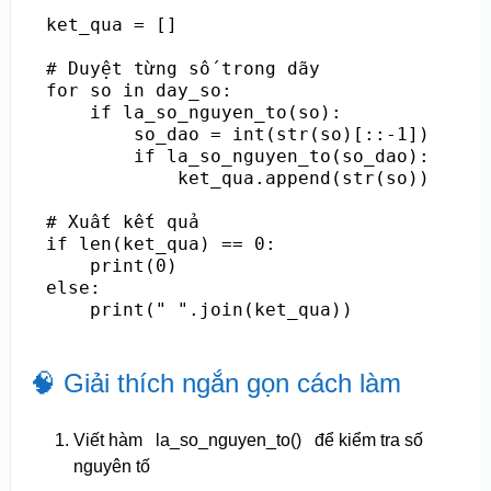
ket_qua = []

# Duyệt từng số trong dãy

for so in day_so:

    if la_so_nguyen_to(so):

        so_dao = int(str(so)[::-1])

        if la_so_nguyen_to(so_dao):

            ket_qua.append(str(so))

# Xuất kết quả

if len(ket_qua) == 0:

    print(0)

else:

    print(" ".join(ket_qua))
🧠 Giải thích ngắn gọn cách làm
Viết hàm
la_so_nguyen_to()
để kiểm tra số
nguyên tố