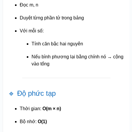
Đọc m, n
Duyệt từng phần tử trong bảng
Với mỗi số:
Tính căn bậc hai nguyên
Nếu bình phương lại bằng chính nó → cộng
vào tổng
🔹 Độ phức tạp
Thời gian:
O(m × n)
Bộ nhớ:
O(1)