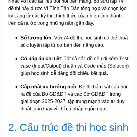
Khác với các tài liệu trôi nổi trên mạng, bộ sưu tập 74
đề thi này được Vi Tính Tấn Dân tổng hợp và chọn lọc
kỹ càng từ các kỳ thi chính thức của nhiều tỉnh thành
trên cả nước trong những năm gần đây.
Số lượng lớn:
Với 74 đề thi, học sinh có thể thoả
sức luyện tập từ cơ bản đến nâng cao.
Có đáp án chi tiết:
Tất cả các đề đều đi kèm
Test
case
(Input/Output) chuẩn và
Code mẫu
(Solution)
giúp học sinh dễ dàng đối chiếu kết quả.
Cập nhật xu hướng mới:
Đề thi bám sát cấu trúc
ra đề của Bộ GD&ĐT và các Sở GD&ĐT trong
giai đoạn 2025-2027, tập trung mạnh vào tư duy
thuật toán thay vì chỉ cú pháp ngôn ngữ.
2. Cấu trúc đề thi học sinh