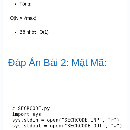
Tổng:
O
(N × √max)
Bộ nhớ:
O(1)
Đáp Án Bài 2: Mật Mã:
# SECRCODE.py

import sys

sys.stdin = open("SECRCODE.INP", "r")

sys.stdout = open("SECRCODE.OUT", "w")
