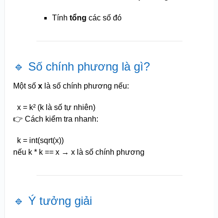
Tính
tổng
các số đó
🔹 Số chính phương là gì?
Một số
x
là số chính phương nếu:
x
= k² (k là số tự nhiên)
👉 Cách kiểm tra nhanh:
k =
int
(
sqrt
(
x
))
nếu k * k ==
x
→
x
là số chính phương
🔹 Ý tưởng giải