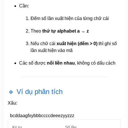
Cần:
Đếm số lần xuất hiện của từng chữ cái
Theo
thứ tự alphabet a → z
Nếu chữ cái
xuất hiện (đếm > 0)
thì ghi số
lần xuất hiện vào mã
Các số được
nối liền nhau
, không có dấu cách
🔹 Ví dụ phân tích
Xâu:
bcddaagfxybbbccccdeeezyyzzz
Ký tự
Số lần