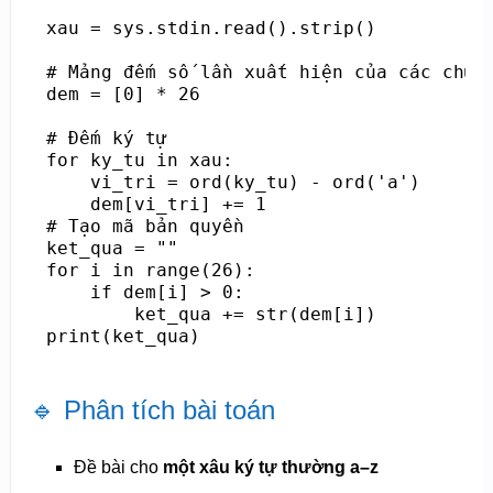
xau = sys.stdin.read().strip()

# Mảng đếm số lần xuất hiện của các chữ c
dem = [0] * 26

# Đếm ký tự

for ky_tu in xau:

    vi_tri = ord(ky_tu) - ord('a')

    dem[vi_tri] += 1

# Tạo mã bản quyền

ket_qua = ""

for i in range(26):

    if dem[i] > 0:

        ket_qua += str(dem[i])

🔹 Phân tích bài toán
Đề bài cho
một xâu ký tự thường a–z