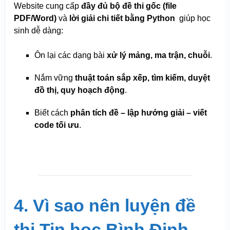
Website cung cấp
đầy đủ bộ đề thi gốc (file
PDF/Word)
và
lời giải chi tiết bằng Python
giúp học
sinh dễ dàng:
Ôn lại các dạng bài
xử lý mảng, ma trận, chuỗi
.
Nắm vững
thuật toán sắp xếp, tìm kiếm, duyệt
đồ thị, quy hoạch động
.
Biết cách
phân tích đề – lập hướng giải – viết
code tối ưu
.
4. Vì sao nên luyện đề
thi Tin học Bình Định