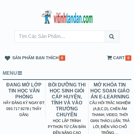
SẢN PHẨM BẠN THÍCH
CART
0
0
MENU
ĐANG MỞ LỚP
BỒI DƯỠNG THI
MỞ KHÓA TIN
TIN HỌC VĂN
HỌC SINH GIỎI
HỌC SOẠN GIÁO
PHÒNG
CẤP HUYỆN,
ÁN E-LEARNING
TỈNH VÀ VÀO
HÃY ĐĂNG KÝ NGAY ĐT:
CÂU HỎI TRẮC NGHIỆM
TRƯỜNG
093.717.9278 ( THẦY
(A,B,C,D), CHÈN ÂM
CHUYÊN
DÂN)
THANH, VIDEO, THỜI
HỌC LẬP TRÌNH
GIAN THẢO LUẬN, TRẢ
PYTHON TỪ CĂN BẢN
LỜI, ĐIỀN VÀO CHỖ
ĐẾN NÂNG CAO
TRỐNG.....