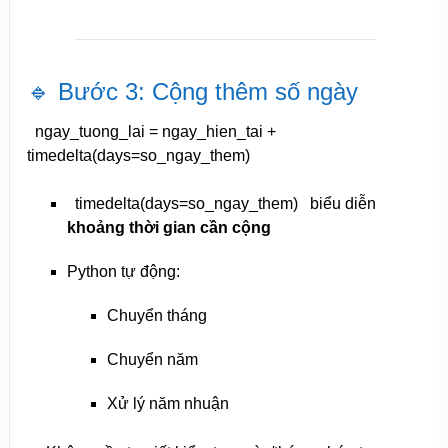
🔹 Bước 3: Cộng thêm số ngày
ngay_tuong_lai = ngay_hien_tai +
timedelta(days=so_ngay_them)
timedelta(days=so_ngay_them)
biểu diễn
khoảng thời gian cần cộng
Python tự động:
Chuyển tháng
Chuyển năm
Xử lý năm nhuận