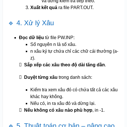
và dừng kiểm tra tiếp theo.
Xuất kết quả
ra file PART.OUT.
🔹 4. Xử lý Xâu
Đọc dữ liệu
từ file PW.INP:
Số nguyên n là số xâu.
n xâu ký tự chứa chỉ các chữ cái thường (a-
z).

Sắp xếp các xâu theo độ dài tăng dần
.

Duyệt từng xâu
trong danh sách:
Kiểm tra xem xâu đó có chứa tất cả các xâu
khác hay không.
Nếu có, in ra xâu đó và dừng lại.

Nếu không có xâu nào phù hợp
, in -1.
🔹 5. Thuật toán cơ bản – nâng cao