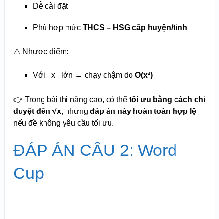
Dễ cài đặt
Phù hợp mức
THCS – HSG cấp huyện/tỉnh
⚠️ Nhược điểm:
Với
x
lớn → chạy chậm do
O(x²)
👉 Trong bài thi nâng cao, có thể
tối ưu bằng cách chỉ
duyệt đến √x
, nhưng
đáp án này hoàn toàn hợp lệ
nếu đề không yêu cầu tối ưu.
ĐÁP ÁN CÂU 2: Word
Cup