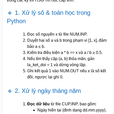
trong các kỳ thi HSG Tin học cấp tỉnh:
🔹 1. Xử lý số & toán học trong
Python
Đọc số nguyên x từ file NUM.INP.
Duyệt hai số a và b trong phạm vi [1, x], đảm
bảo a ≤ b.
Kiểm tra điều kiện a * b == x và a / b ≥ 0.5.
Nếu tìm thấy cặp (a, b) thỏa mãn, gán
la_ket_doi = 1 và dừng vòng lặp.
Ghi kết quả 1 vào NUM.OUT nếu x là số kết
đôi, ngược lại ghi 0.
🔹 2. Xử lý ngày tháng năm
Đọc dữ liệu
từ file CUP.INP, bao gồm:
Ngày hiện tại (định dạng dd.mm.yyyy).