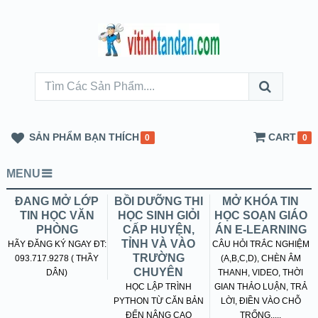
SẢN PHẨM BẠN THÍCH
CART
0
0
MENU
ĐANG MỞ LỚP
BỒI DƯỠNG THI
MỞ KHÓA TIN
TIN HỌC VĂN
HỌC SINH GIỎI
HỌC SOẠN GIÁO
PHÒNG
CẤP HUYỆN,
ÁN E-LEARNING
TỈNH VÀ VÀO
HÃY ĐĂNG KÝ NGAY ĐT:
CÂU HỎI TRẮC NGHIỆM
TRƯỜNG
093.717.9278 ( THẦY
(A,B,C,D), CHÈN ÂM
CHUYÊN
DÂN)
THANH, VIDEO, THỜI
HỌC LẬP TRÌNH
GIAN THẢO LUẬN, TRẢ
PYTHON TỪ CĂN BẢN
LỜI, ĐIỀN VÀO CHỖ
ĐẾN NÂNG CAO
TRỐNG.....