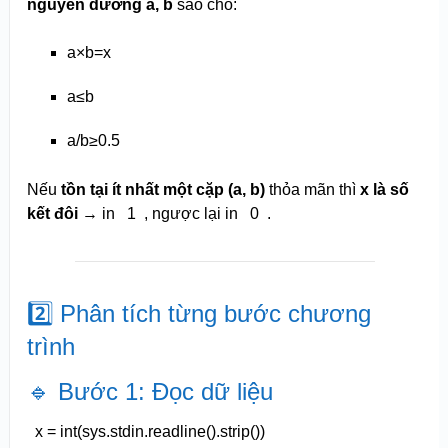
nguyên dương a, b
sao cho:
a×b=x
a≤b
a/b≥0.5
Nếu
tồn tại ít nhất một cặp (a, b)
thỏa mãn thì
x là số
kết đôi
→ in
1
, ngược lại in
0
.
2️⃣ Phân tích từng bước chương
trình
🔹 Bước 1: Đọc dữ liệu
x =
int
(sys.stdin.readline().strip())