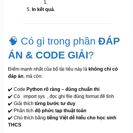
1.
In kết quả
.
🧠 Có gì trong phần
ĐÁP
ÁN & CODE GIẢI
?
Điểm mạnh nhất của bộ tài liệu này là
không chỉ có
đáp án
, mà còn:
✔️ Code
Python rõ ràng – đúng chuẩn thi
✔️ Có
import sys
, đọc ghi file đúng format đề tỉnh
✔️ Giải thích
từng bước tư duy
✔️ Phân tích
độ phức tạp thuật toán
✔️ Chú thích bằng
tiếng Việt dễ hiểu cho học sinh
THCS