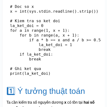
# Doc so x

x = int(sys.stdin.readline().strip())

# Kiem tra so ket doi

la_ket_doi = 0

for a in range(1, x + 1):

    for b in range(a, x + 1):

        if a * b == x and a / b >= 0.5:

            la_ket_doi = 1

            break

    if la_ket_doi:

        break

# Ghi ket qua

1️⃣ Ý tưởng thuật toán
Ta cần kiểm tra số nguyên dương
x
có tồn tại
hai số