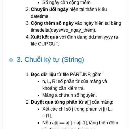
Số ngày cần cộng thêm.
Chuyển đổi ngày
hiện tại thành kiểu
datetime.
Cộng thêm số ngày
vào ngày hiện tại bằng
timedelta(days=so_ngay_them).
Xuất kết quả
với định dạng dd.mm.yyyy ra
file CUP.OUT.
🔹 3. Chuỗi ký tự (String)
Đọc dữ liệu
từ file PART.INP, gồm:
n, L, R: số phần tử của mảng và
khoảng cần kiểm tra.
Mảng a chứa n số nguyên.
Duyệt qua từng phần tử
a[i] của mảng:
Xét các chỉ số j trong phạm vi [i+L,
i+R].
Nếu a[i] == a[j] + a[j-1], tăng biến đếm