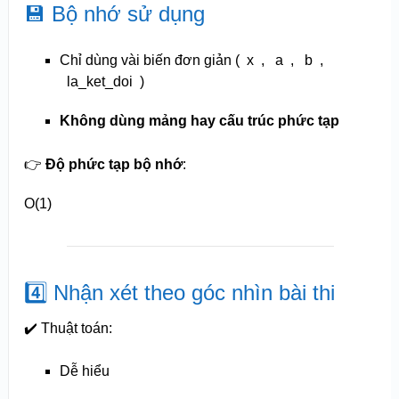
💾 Bộ nhớ sử dụng
Chỉ dùng vài biến đơn giản (
x
,
a
,
b
,
la_ket_doi
)
Không dùng mảng hay cấu trúc phức tạp
👉
Độ phức tạp bộ nhớ
:
O(1)
4️⃣ Nhận xét theo góc nhìn bài thi
✔️ Thuật toán:
Dễ hiểu