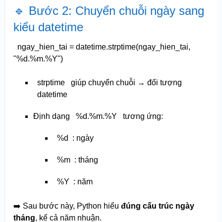
🔹 Bước 2: Chuyển chuỗi ngày sang
kiểu datetime
ngay_hien_tai = datetime.strptime(ngay_hien_tai,
"%d.%m.%Y"
)
strptime
giúp chuyển chuỗi → đối tượng
datetime
Định dạng
%d.%m.%Y
tương ứng:
%d
: ngày
%m
: tháng
%Y
: năm
➡️ Sau bước này, Python hiểu
đúng cấu trúc ngày
tháng
, kể cả năm nhuận.