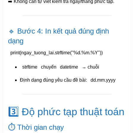
➡️ Không cần tự viết kiểm tra ngày/tháng phức tạp.
🔹 Bước 4: In kết quả đúng định
dạng
print
(ngay_tuong_lai.strftime(
"%d.%m.%Y"
))
strftime
chuyển
datetime
→ chuỗi
Định dạng đúng yêu cầu đề bài:
dd.mm.yyyy
3️⃣ Độ phức tạp thuật toán
⏱️ Thời gian chạy