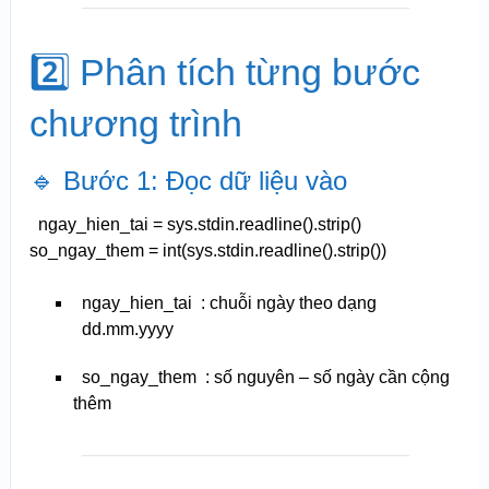
2️⃣ Phân tích từng bước
chương trình
🔹 Bước 1: Đọc dữ liệu vào
ngay_hien_tai = sys.stdin.readline().strip()
so_ngay_them =
int
(sys.stdin.readline().strip())
ngay_hien_tai
: chuỗi ngày theo dạng
dd.mm.yyyy
so_ngay_them
: số nguyên – số ngày cần cộng
thêm