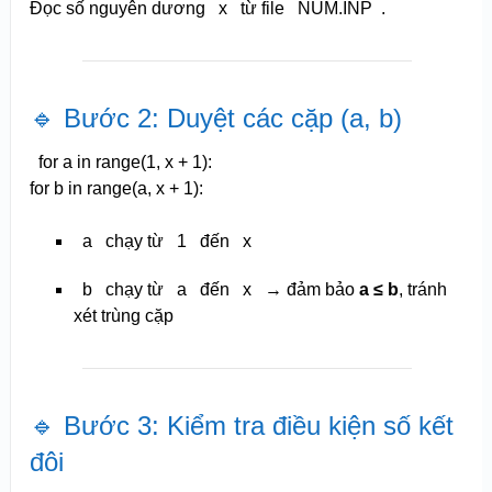
Đọc số nguyên dương
x
từ file
NUM.INP
.
🔹 Bước 2: Duyệt các cặp (a, b)
for
a
in
range
(
1
, x +
1
):
for
b
in
range
(a, x +
1
):
a
chạy từ
1
đến
x
b
chạy từ
a
đến
x
→ đảm bảo
a ≤ b
, tránh
xét trùng cặp
🔹 Bước 3: Kiểm tra điều kiện số kết
đôi