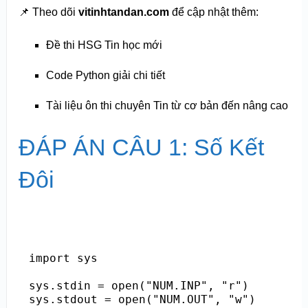
📌 Theo dõi
vitinhtandan.com
để cập nhật thêm:
Đề thi HSG Tin học mới
Code Python giải chi tiết
Tài liệu ôn thi chuyên Tin từ cơ bản đến nâng cao
ĐÁP ÁN CÂU 1: Số Kết
Đôi
import sys

sys.stdin = open("NUM.INP", "r")

sys.stdout = open("NUM.OUT", "w")
