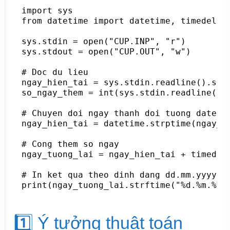
import sys

from datetime import datetime, timedelta

sys.stdin = open("CUP.INP", "r")

sys.stdout = open("CUP.OUT", "w")

# Doc du lieu

ngay_hien_tai = sys.stdin.readline().stri
so_ngay_them = int(sys.stdin.readline().s
# Chuyen doi ngay thanh doi tuong datetim
ngay_hien_tai = datetime.strptime(ngay_hi
# Cong them so ngay

ngay_tuong_lai = ngay_hien_tai + timedelt
# In ket qua theo dinh dang dd.mm.yyyy

1️⃣ Ý tưởng thuật toán