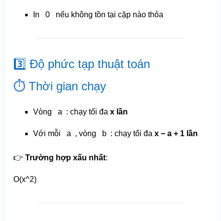
In
0
nếu không tồn tại cặp nào thỏa
3️⃣ Độ phức tạp thuật toán
⏱️ Thời gian chạy
Vòng
a
: chạy tối đa
x lần
Với mỗi
a
, vòng
b
: chạy tối đa
x − a + 1 lần
👉
Trường hợp xấu nhất
:
O(x^2)