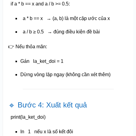
if
a * b == x
and
a / b >=
0.5
:
a * b == x
→ (a, b) là một cặp ước của x
a / b ≥ 0.5
→ đúng điều kiện đề bài
👉 Nếu thỏa mãn:
Gán
la_ket_doi = 1
Dừng vòng lặp ngay (không cần xét thêm)
🔹 Bước 4: Xuất kết quả
print
(la_ket_doi)
In
1
nếu x là số kết đôi