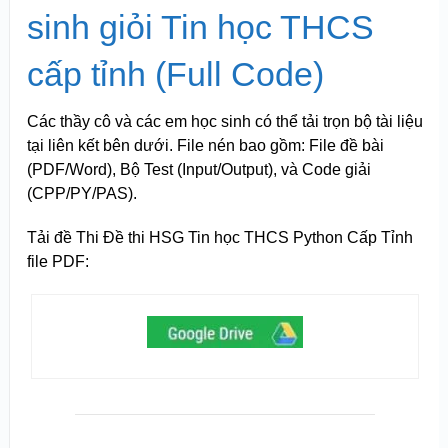
sinh giỏi Tin học THCS
cấp tỉnh (Full Code)
Các thầy cô và các em học sinh có thể tải trọn bộ tài liệu
tại liên kết bên dưới. File nén bao gồm: File đề bài
(PDF/Word), Bộ Test (Input/Output), và Code giải
(CPP/PY/PAS).
Tải đề Thi Đề thi HSG Tin học THCS Python Cấp Tỉnh
file PDF: