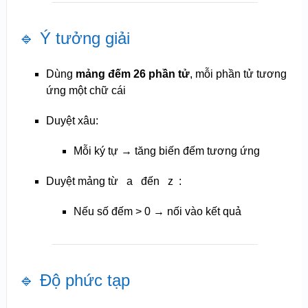
🔹 Ý tưởng giải
Dùng
mảng đếm 26 phần tử
, mỗi phần tử tương
ứng một chữ cái
Duyệt xâu:
Mỗi ký tự → tăng biến đếm tương ứng
Duyệt mảng từ
a
đến
z
:
Nếu số đếm > 0 → nối vào kết quả
🔹 Độ phức tạp