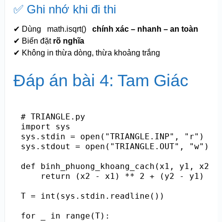
✅ Ghi nhớ khi đi thi
✔ Dùng
math.isqrt()
chính xác – nhanh – an toàn
✔ Biến đặt
rõ nghĩa
✔ Không in thừa dòng, thừa khoảng trắng
Đáp án bài 4: Tam Giác
# TRIANGLE.py

import sys

sys.stdin = open("TRIANGLE.INP", "r")

sys.stdout = open("TRIANGLE.OUT", "w")

def binh_phuong_khoang_cach(x1, y1, x2, y
    return (x2 - x1) ** 2 + (y2 - y1) ** 
T = int(sys.stdin.readline())

for _ in range(T):
