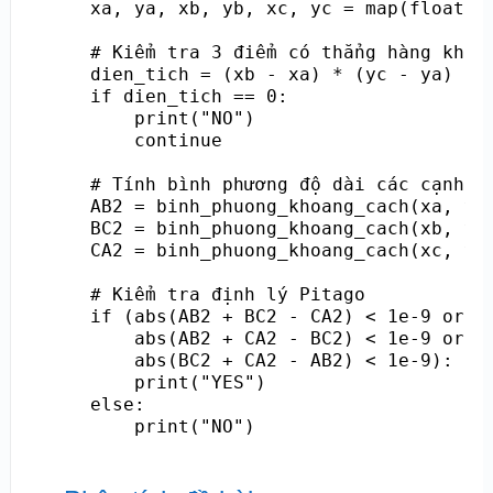
    xa, ya, xb, yb, xc, yc = map(float, s
    # Kiểm tra 3 điểm có thẳng hàng không
    dien_tich = (xb - xa) * (yc - ya) - (
    if dien_tich == 0:

        print("NO")

        continue

    # Tính bình phương độ dài các cạnh

    AB2 = binh_phuong_khoang_cach(xa, ya,
    BC2 = binh_phuong_khoang_cach(xb, yb,
    CA2 = binh_phuong_khoang_cach(xc, yc,
    # Kiểm tra định lý Pitago

    if (abs(AB2 + BC2 - CA2) < 1e-9 or

        abs(AB2 + CA2 - BC2) < 1e-9 or

        abs(BC2 + CA2 - AB2) < 1e-9):

        print("YES")

    else:
