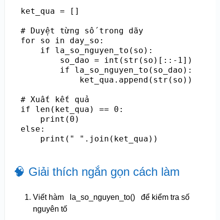
ket_qua = []

# Duyệt từng số trong dãy

for so in day_so:

    if la_so_nguyen_to(so):

        so_dao = int(str(so)[::-1])

        if la_so_nguyen_to(so_dao):

            ket_qua.append(str(so))

# Xuất kết quả

if len(ket_qua) == 0:

    print(0)

else:

    print(" ".join(ket_qua))
🧠 Giải thích ngắn gọn cách làm
Viết hàm
la_so_nguyen_to()
để kiểm tra số
nguyên tố