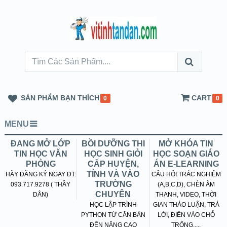
SẢN PHẨM BẠN THÍCH
CART
0
0
MENU
ĐANG MỞ LỚP
BỒI DƯỠNG THI
MỞ KHÓA TIN
TIN HỌC VĂN
HỌC SINH GIỎI
HỌC SOẠN GIÁO
PHÒNG
CẤP HUYỆN,
ÁN E-LEARNING
TỈNH VÀ VÀO
HÃY ĐĂNG KÝ NGAY ĐT:
CÂU HỎI TRẮC NGHIỆM
TRƯỜNG
093.717.9278 ( THẦY
(A,B,C,D), CHÈN ÂM
CHUYÊN
DÂN)
THANH, VIDEO, THỜI
HỌC LẬP TRÌNH
GIAN THẢO LUẬN, TRẢ
PYTHON TỪ CĂN BẢN
LỜI, ĐIỀN VÀO CHỖ
ĐẾN NÂNG CAO
TRỐNG.....