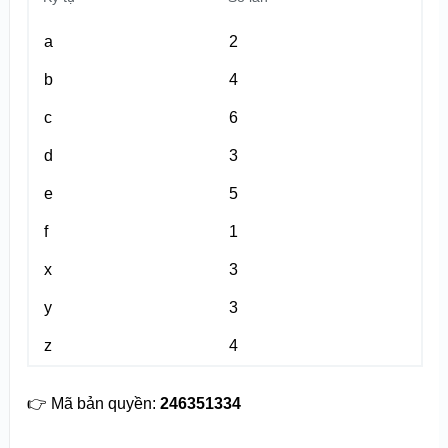
a
2
b
4
c
6
d
3
e
5
f
1
x
3
y
3
z
4
👉 Mã bản quyền:
246351334