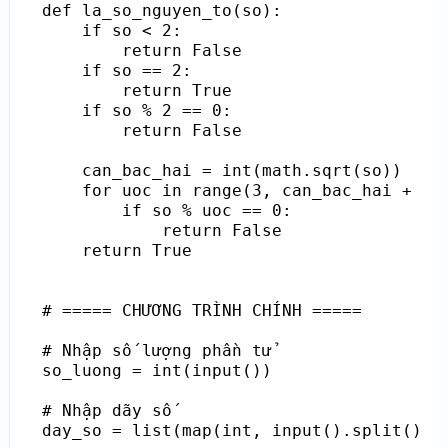
def la_so_nguyen_to(so):

    if so < 2:

        return False

    if so == 2:

        return True

    if so % 2 == 0:

        return False

    can_bac_hai = int(math.sqrt(so))

    for uoc in range(3, can_bac_hai + 1, 
        if so % uoc == 0:

            return False

    return True

# ===== CHƯƠNG TRÌNH CHÍNH =====

# Nhập số lượng phần tử

so_luong = int(input())

# Nhập dãy số

day_so = list(map(int, input().split()))
