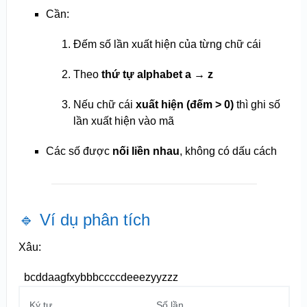
Cần:
Đếm số lần xuất hiện của từng chữ cái
Theo
thứ tự alphabet a → z
Nếu chữ cái
xuất hiện (đếm > 0)
thì ghi số
lần xuất hiện vào mã
Các số được
nối liền nhau
, không có dấu cách
🔹 Ví dụ phân tích
Xâu:
bcddaagfxybbbccccdeeezyyzzz
Ký tự
Số lần