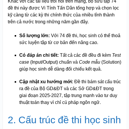
Khác với các tài liệu trôi nổi trên mạng, bộ sưu tập 74
đề thi này được Vi Tính Tấn Dân tổng hợp và chọn lọc
kỹ càng từ các kỳ thi chính thức của nhiều tỉnh thành
trên cả nước trong những năm gần đây.
Số lượng lớn:
Với 74 đề thi, học sinh có thể thoả
sức luyện tập từ cơ bản đến nâng cao.
Có đáp án chi tiết:
Tất cả các đề đều đi kèm
Test
case
(Input/Output) chuẩn và
Code mẫu
(Solution)
giúp học sinh dễ dàng đối chiếu kết quả.
Cập nhật xu hướng mới:
Đề thi bám sát cấu trúc
ra đề của Bộ GD&ĐT và các Sở GD&ĐT trong
giai đoạn 2025-2027, tập trung mạnh vào tư duy
thuật toán thay vì chỉ cú pháp ngôn ngữ.
2. Cấu trúc đề thi học sinh