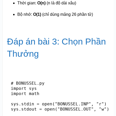
Thời gian:
O(n)
(n là độ dài xâu)
Bộ nhớ:
O(1)
(chỉ dùng mảng 26 phần tử)
Đáp án bài 3: Chọn Phần
Thưởng
# BONUSSEL.py

import sys

import math

sys.stdin = open("BONUSSEL.INP", "r")

sys.stdout = open("BONUSSEL.OUT", "w")
