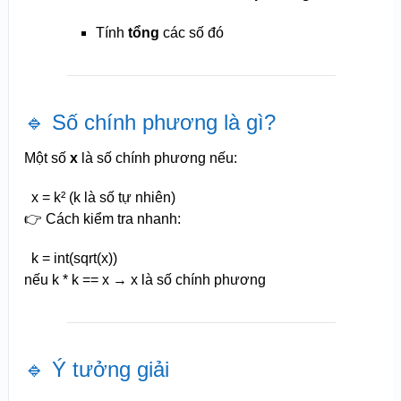
Tính
tổng
các số đó
🔹 Số chính phương là gì?
Một số
x
là số chính phương nếu:
x
= k² (k là số tự nhiên)
👉 Cách kiểm tra nhanh:
k =
int
(
sqrt
(
x
))
nếu k * k ==
x
→
x
là số chính phương
🔹 Ý tưởng giải