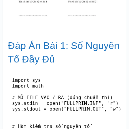
Đáp Án Bài 1: Số Nguyên
Tố Đầy Đủ
import sys

import math

# MỞ FILE VÀO / RA (đúng chuẩn thi)

sys.stdin = open("FULLPRIM.INP", "r")

sys.stdout = open("FULLPRIM.OUT", "w")

# Hàm kiểm tra số nguyên tố
