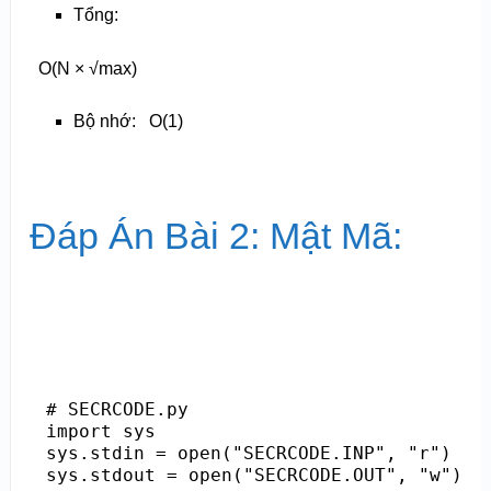
Tổng:
O
(N × √max)
Bộ nhớ:
O(1)
Đáp Án Bài 2: Mật Mã:
# SECRCODE.py

import sys

sys.stdin = open("SECRCODE.INP", "r")

sys.stdout = open("SECRCODE.OUT", "w")
