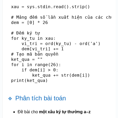
xau = sys.stdin.read().strip()

# Mảng đếm số lần xuất hiện của các chữ c
dem = [0] * 26

# Đếm ký tự

for ky_tu in xau:

    vi_tri = ord(ky_tu) - ord('a')

    dem[vi_tri] += 1

# Tạo mã bản quyền

ket_qua = ""

for i in range(26):

    if dem[i] > 0:

        ket_qua += str(dem[i])

🔹 Phân tích bài toán
Đề bài cho
một xâu ký tự thường a–z