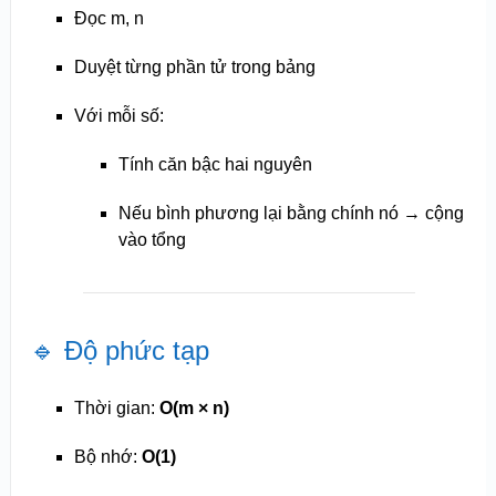
Đọc m, n
Duyệt từng phần tử trong bảng
Với mỗi số:
Tính căn bậc hai nguyên
Nếu bình phương lại bằng chính nó → cộng
vào tổng
🔹 Độ phức tạp
Thời gian:
O(m × n)
Bộ nhớ:
O(1)