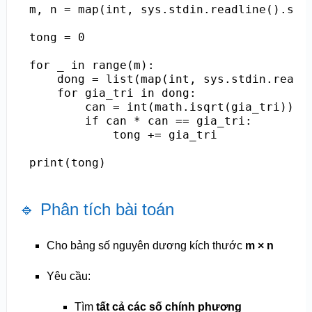
m, n = map(int, sys.stdin.readline().spli
tong = 0

for _ in range(m):

    dong = list(map(int, sys.stdin.readli
    for gia_tri in dong:

        can = int(math.isqrt(gia_tri))

        if can * can == gia_tri:

            tong += gia_tri

🔹 Phân tích bài toán
Cho bảng số nguyên dương kích thước
m × n
Yêu cầu:
Tìm
tất cả các số chính phương