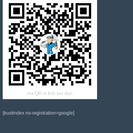
ma QR vi tinh tan dan
[trustindex no-registration=google]