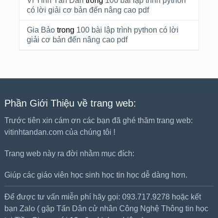
Vi Tính Tấn Dân
trong
100 bài lập trình python
có lời giải cơ bản đến nâng cao pdf
Gia Bảo
trong
100 bài lập trình python có lời
giải cơ bản đến nâng cao pdf
Phần Giới Thiệu về trang web:
Trước tiên xin cám ơn các bạn đã ghé thăm trang web:
vitinhtandan.com của chúng tôi !
Trang web này ra đời nhằm mục đích:
Giúp các giáo viên học sinh học tin học dễ dàng hơn.
Để được tư vấn miễn phí hãy gọi: 093.717.9278 hoặc kết
bạn Zalo ( gặp Tấn Dân cử nhân Công Nghệ Thông tin học