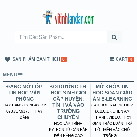
SẢN PHẨM BẠN THÍCH
CART
0
0
MENU
ĐANG MỞ LỚP
BỒI DƯỠNG THI
MỞ KHÓA TIN
TIN HỌC VĂN
HỌC SINH GIỎI
HỌC SOẠN GIÁO
PHÒNG
CẤP HUYỆN,
ÁN E-LEARNING
TỈNH VÀ VÀO
HÃY ĐĂNG KÝ NGAY ĐT:
CÂU HỎI TRẮC NGHIỆM
TRƯỜNG
093.717.9278 ( THẦY
(A,B,C,D), CHÈN ÂM
CHUYÊN
DÂN)
THANH, VIDEO, THỜI
HỌC LẬP TRÌNH
GIAN THẢO LUẬN, TRẢ
PYTHON TỪ CĂN BẢN
LỜI, ĐIỀN VÀO CHỖ
ĐẾN NÂNG CAO
TRỐNG.....