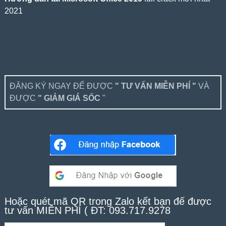
2021
ĐĂNG KÝ NGAY ĐỂ ĐƯỢC
" TƯ VẤN MIỄN PHÍ "
VÀ
ĐƯỢC
" GIẢM GIÁ SỐC
"
Hoặc quét mã QR trong Zalo kết bạn để được
tư vấn MIỄN PHÍ ( ĐT: 093.717.9278