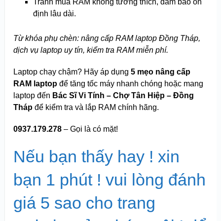
Tránh mua RAM không tương thích, đảm bảo ổn
định lâu dài.
Từ khóa phụ chèn: nâng cấp RAM laptop Đồng Tháp,
dịch vụ laptop uy tín, kiểm tra RAM miễn phí.
Laptop chạy chậm? Hãy áp dụng
5 mẹo nâng cấp
RAM laptop
để tăng tốc máy nhanh chóng hoặc mang
laptop đến
Bác Sĩ Vi Tính – Chợ Tân Hiệp – Đồng
Tháp
để kiểm tra và lắp RAM chính hãng.
0937.179.278
– Gọi là có mặt!
Nếu bạn thấy hay ! xin
bạn 1 phút ! vui lòng đánh
giá 5 sao cho trang