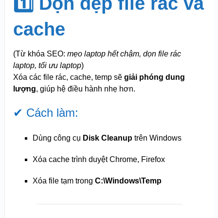
1️⃣ Dọn dẹp file rác và
cache
(Từ khóa SEO:
mẹo laptop hết chậm, dọn file rác
laptop, tối ưu laptop
)
Xóa các file rác, cache, temp sẽ
giải phóng dung
lượng
, giúp hệ điều hành nhẹ hơn.
✔ Cách làm:
Dùng công cụ
Disk Cleanup
trên Windows
Xóa cache trình duyệt Chrome, Firefox
Xóa file tạm trong
C:\Windows\Temp