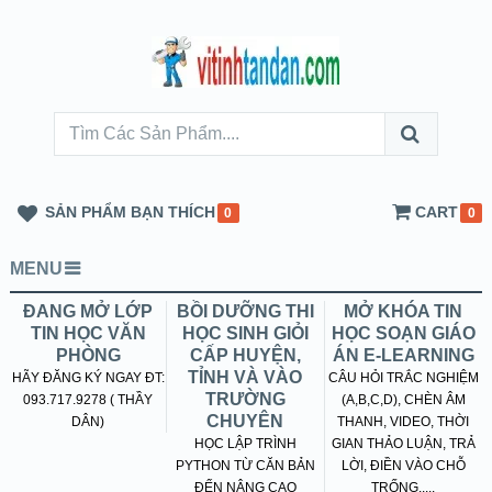
SẢN PHẨM BẠN THÍCH
CART
0
0
MENU
ĐANG MỞ LỚP
BỒI DƯỠNG THI
MỞ KHÓA TIN
TIN HỌC VĂN
HỌC SINH GIỎI
HỌC SOẠN GIÁO
PHÒNG
CẤP HUYỆN,
ÁN E-LEARNING
TỈNH VÀ VÀO
HÃY ĐĂNG KÝ NGAY ĐT:
CÂU HỎI TRẮC NGHIỆM
TRƯỜNG
093.717.9278 ( THẦY
(A,B,C,D), CHÈN ÂM
CHUYÊN
DÂN)
THANH, VIDEO, THỜI
HỌC LẬP TRÌNH
GIAN THẢO LUẬN, TRẢ
PYTHON TỪ CĂN BẢN
LỜI, ĐIỀN VÀO CHỖ
ĐẾN NÂNG CAO
TRỐNG.....