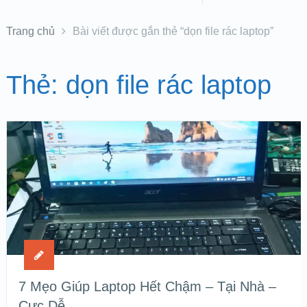
Trang chủ
Bài viết được gắn thẻ “dọn file rác laptop”
Thẻ:
dọn file rác laptop
7 Mẹo Giúp Laptop Hết Chậm – Tại Nhà –
Cực Dễ