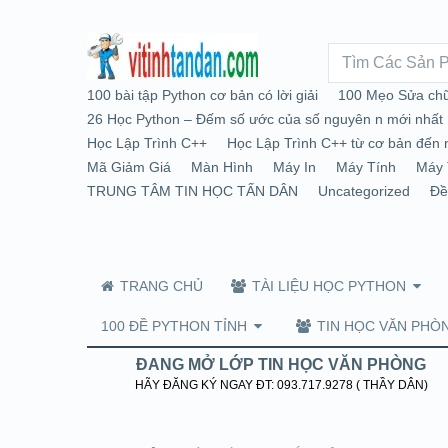
100 bài tập Python cơ bản có lời giải
100 Mẹo Sửa chữ
26 Học Python – Đếm số ước của số nguyên n mới nhất
Học Lập Trình C++
Học Lập Trình C++ từ cơ bản đến 
Mã Giảm Giá
Màn Hình
Máy In
Máy Tính
Máy 
TRUNG TÂM TIN HỌC TẤN DÂN
Uncategorized
Đề
TRANG CHỦ
TÀI LIỆU HỌC PYTHON
100 ĐỀ PYTHON TỈNH
TIN HỌC VĂN PHÒ
ĐANG MỞ LỚP TIN HỌC VĂN PHÒNG
HÃY ĐĂNG KÝ NGAY ĐT: 093.717.9278 ( THẦY DÂN)