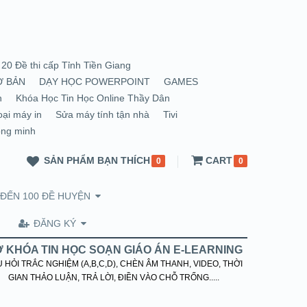
20 Đề thi cấp Tỉnh Tiền Giang
Ơ BẢN
DẠY HỌC POWERPOINT
GAMES
n
Khóa Học Tin Học Online Thầy Dân
oại máy in
Sửa máy tính tận nhà
Tivi
ông minh
SẢN PHẨM BẠN THÍCH
CART
0
0
 ĐẾN 100 ĐỀ HUYỆN
ĐĂNG KÝ
 KHÓA TIN HỌC SOẠN GIÁO ÁN E-LEARNING
 HỎI TRẮC NGHIỆM (A,B,C,D), CHÈN ÂM THANH, VIDEO, THỜI
GIAN THẢO LUẬN, TRẢ LỜI, ĐIỀN VÀO CHỖ TRỐNG.....