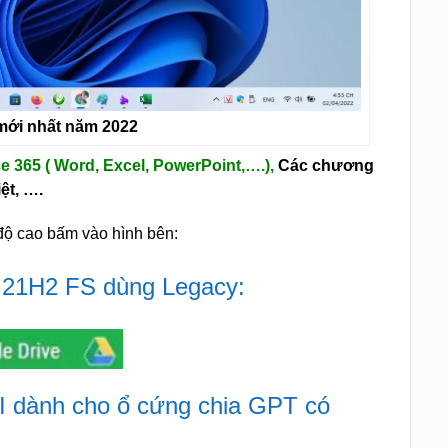
mới nhất năm 2022
ce 365 ( Word, Excel, PowerPoint,….),
Các chương
ệt, ….
c độ cao bấm vào hình bên:
 21H2 FS dùng Legacy:
I dành cho ổ cứng chia GPT có