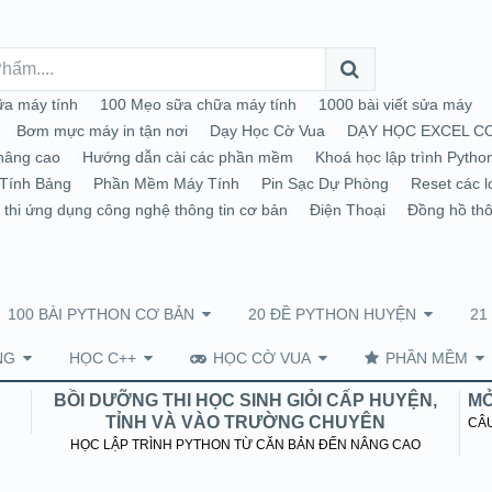
a máy tính
100 Mẹo sữa chữa máy tính
1000 bài viết sửa máy
Bơm mực máy in tận nơi
Dạy Học Cờ Vua
DẠY HỌC EXCEL C
nâng cao
Hướng dẫn cài các phần mềm
Khoá học lập trình Pytho
Tính Bảng
Phần Mềm Máy Tính
Pin Sạc Dự Phòng
Reset các l
 thi ứng dụng công nghệ thông tin cơ bản
Điện Thoại
Đồng hồ th
100 BÀI PYTHON CƠ BẢN
20 ĐỀ PYTHON HUYỆN
21
NG
HỌC C++
HỌC CỜ VUA
PHẦN MỀM
BỒI DƯỠNG THI HỌC SINH GIỎI CẤP HUYỆN,
MỞ
TỈNH VÀ VÀO TRƯỜNG CHUYÊN
CÂU
HỌC LẬP TRÌNH PYTHON TỪ CĂN BẢN ĐẾN NÂNG CAO