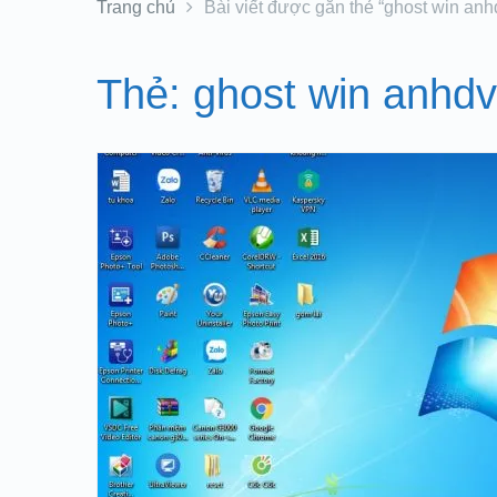
Trang chủ
Bài viết được gắn thẻ “ghost win anh
Thẻ:
ghost win anhdv