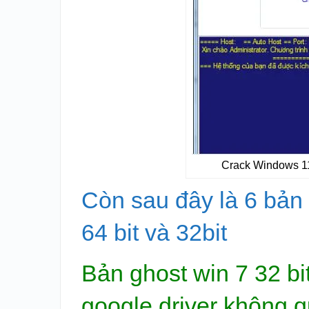
Crack Windows 11
Còn sau đây là 6 bản 
64 bit và 32bit
Bản ghost
win 7 32 bit
google driver không 