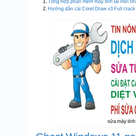
Tổng hợp phần mềm máy tính tải mới nh
Hướng dẫn cài Corel Draw x3 Full crac
sửa máy tính 