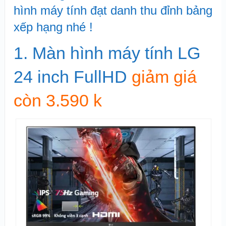
hình máy tính đạt danh thu đỉnh bảng
xếp hạng nhé !
1. Màn hình máy tính LG
24 inch FullHD
giảm giá
còn 3.590 k