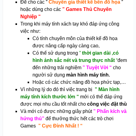
Để cho các ”
Chuyên gia thiết kế bên đồ họa
”
hoặc dùng cho các
” Games Thủ Chuyên
Nghiệp “
Trong khi máy tính xách tay khó đáp ứng công
việc như:
Có tính chuyên môn của thiết kế đồ họa
được nâng cấp ngày càng cao,
Có thể sử dụng trong
”
thời gian dài ,có
hình ảnh sắc nét và trung thực nhất
“
đem
đến những trải nghiệm
” Tuyệt Vời “
cho
người sử dụng
màn hình máy tính.
Hoặc có các chức năng đồ họa phức tạp,…
Vì những lý do đó thì việc trang bị
” Màn hình
máy tính kích thước lớn “
mới có thể đáp ứng
được mọi nhu cầu tốt nhất cho
công việc đặt thù
Và mới có được những giây phút
” Phấn kích và
hứng thú”
để thưởng thức hết các trò chơi
Games
” Cực Đỉnh Nhất ! “