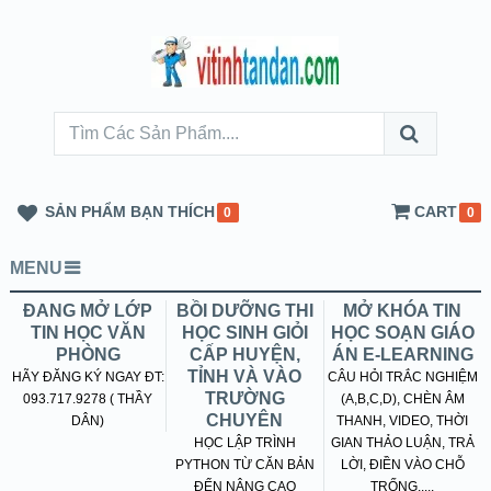
SẢN PHẨM BẠN THÍCH
CART
0
0
MENU
ĐANG MỞ LỚP
BỒI DƯỠNG THI
MỞ KHÓA TIN
TIN HỌC VĂN
HỌC SINH GIỎI
HỌC SOẠN GIÁO
PHÒNG
CẤP HUYỆN,
ÁN E-LEARNING
TỈNH VÀ VÀO
HÃY ĐĂNG KÝ NGAY ĐT:
CÂU HỎI TRẮC NGHIỆM
TRƯỜNG
093.717.9278 ( THẦY
(A,B,C,D), CHÈN ÂM
CHUYÊN
DÂN)
THANH, VIDEO, THỜI
HỌC LẬP TRÌNH
GIAN THẢO LUẬN, TRẢ
PYTHON TỪ CĂN BẢN
LỜI, ĐIỀN VÀO CHỖ
ĐẾN NÂNG CAO
TRỐNG.....