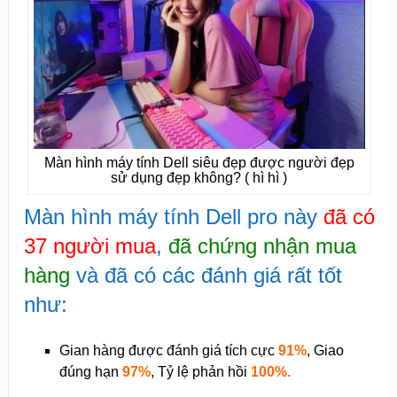
Màn hình máy tính Dell siêu đẹp được người đẹp
sử dụng đẹp không? ( hì hì )
Màn hình máy tính Dell pro này
đã có
37 người mua
,
đã chứng nhận mua
hàng
và đã có các đánh giá rất tốt
như:
Gian hàng được đánh giá tích cực
91%
, Giao
đúng hạn
97%
, Tỷ lệ phản hồi
100
%.