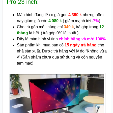
Pro 23 inch
:
Màn hình đáng lẽ có giá góc
4.390 k
nhưng hôm
nay giảm giá còn
4.080 k
( giảm mạnh tới
-7%
)
Cho trả góp mỗi tháng chỉ
340 k
, trả góp trong
12
tháng
là hết. ( trả góp 0% lãi suất )
Đây là màn hình vi tính
chính hãng và mới 100%
.
Sản phẩm khi mua bạn có
15 ngày trả hàng
cho
nhà sản xuất. Được trả hàng với lý do “Không vừa
ý” (Sản phẩm chưa qua sử dụng và còn nguyên
tem mạc)