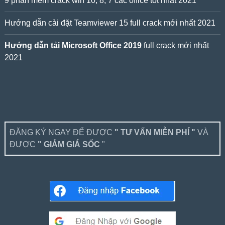
9 phần mềm crack win 10, 8, 7 các office tốt nhất 2021
Hướng dẫn cài đặt Teamviewer 15 full crack mới nhất 2021
Hướng dẫn tải Microsoft Office 2019
full crack mới nhất
2021
ĐĂNG KÝ NGAY ĐỂ ĐƯỢC
" TƯ VẤN MIỄN PHÍ "
VÀ
ĐƯỢC
" GIẢM GIÁ SỐC
"