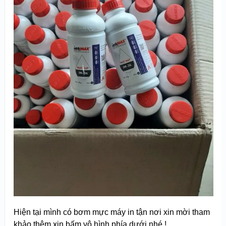
Hiện tại mình có bơm mực máy in tận nơi xin mời tham
khảo thêm xin bấm vô hình phía dưới nhé !