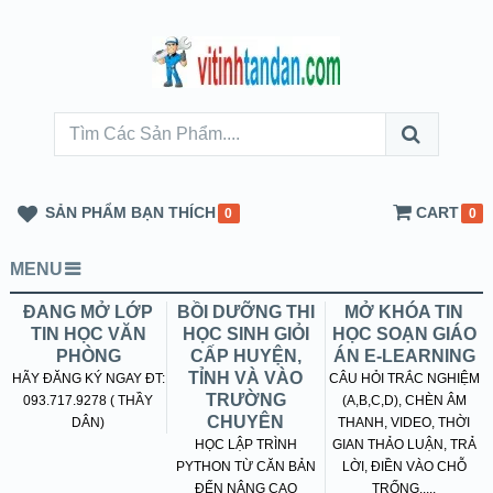
SẢN PHẨM BẠN THÍCH
CART
0
0
MENU
ĐANG MỞ LỚP
BỒI DƯỠNG THI
MỞ KHÓA TIN
TIN HỌC VĂN
HỌC SINH GIỎI
HỌC SOẠN GIÁO
PHÒNG
CẤP HUYỆN,
ÁN E-LEARNING
TỈNH VÀ VÀO
HÃY ĐĂNG KÝ NGAY ĐT:
CÂU HỎI TRẮC NGHIỆM
TRƯỜNG
093.717.9278 ( THẦY
(A,B,C,D), CHÈN ÂM
CHUYÊN
DÂN)
THANH, VIDEO, THỜI
HỌC LẬP TRÌNH
GIAN THẢO LUẬN, TRẢ
PYTHON TỪ CĂN BẢN
LỜI, ĐIỀN VÀO CHỖ
ĐẾN NÂNG CAO
TRỐNG.....