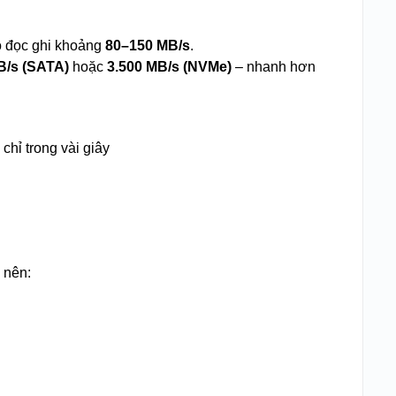
ộ đọc ghi khoảng
80–150 MB/s
.
B/s (SATA)
hoặc
3.500 MB/s (NVMe)
– nhanh hơn
chỉ trong vài giây
 nên: