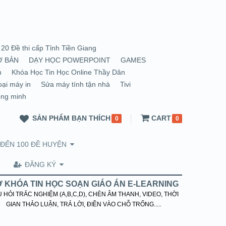
20 Đề thi cấp Tỉnh Tiền Giang
Ơ BẢN
DẠY HỌC POWERPOINT
GAMES
n
Khóa Học Tin Học Online Thầy Dân
oại máy in
Sửa máy tính tận nhà
Tivi
ông minh
SẢN PHẨM BẠN THÍCH
CART
0
0
 ĐẾN 100 ĐỀ HUYỆN
ĐĂNG KÝ
 KHÓA TIN HỌC SOẠN GIÁO ÁN E-LEARNING
 HỎI TRẮC NGHIỆM (A,B,C,D), CHÈN ÂM THANH, VIDEO, THỜI
GIAN THẢO LUẬN, TRẢ LỜI, ĐIỀN VÀO CHỖ TRỐNG.....