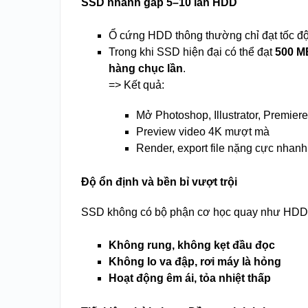
SSD nhanh gấp 5–10 lần HDD
Ổ cứng HDD thông thường chỉ đạt tốc đ
Trong khi SSD hiện đại có thể đạt
500 M
hàng chục lần
.
=> Kết quả:
Mở Photoshop, Illustrator, Premiere 
Preview video 4K mượt mà
Render, export file nặng cực nhanh
Độ ổn định và bền bỉ vượt trội
SSD không có bộ phận cơ học quay như HDD
Không rung, không kẹt đầu đọc
Không lo va đập, rơi máy là hỏng
Hoạt động êm ái, tỏa nhiệt thấp