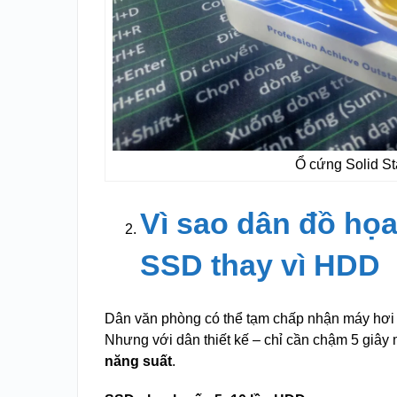
Ổ cứng Solid St
Vì sao dân đồ họ
SSD thay vì HDD
Dân văn phòng có thể tạm chấp nhận máy hơi
Nhưng với dân thiết kế – chỉ cần chậm 5 giây m
năng suất
.