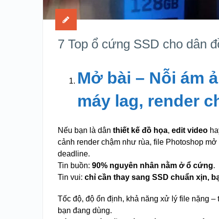
7 Top ổ cứng SSD cho dân đ
Mở bài – Nỗi ám 
máy lag, render c
Nếu bạn là dân
thiết kế đồ họa
,
edit video
ha
cảnh render chậm như rùa, file Photoshop mở 
deadline.
Tin buồn:
90% nguyên nhân nằm ở ổ cứng
.
Tin vui:
chỉ cần thay sang SSD chuẩn xịn, 
Tốc độ, độ ổn định, khả năng xử lý file nặng – 
bạn đang dùng.