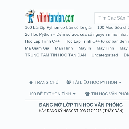
100 bài tập Python cơ bản có lời giải
100 Mẹo Sửa chữ
26 Học Python – Đếm số ước của số nguyên n mới nhất
Học Lập Trình C++
Học Lập Trình C++ từ cơ bản đến 
Mã Giảm Giá
Màn Hình
Máy In
Máy Tính
Máy 
TRUNG TÂM TIN HỌC TẤN DÂN
Uncategorized
Đề
TRANG CHỦ
TÀI LIỆU HỌC PYTHON
100 ĐỀ PYTHON TỈNH
TIN HỌC VĂN PHÒ
ĐANG MỞ LỚP TIN HỌC VĂN PHÒNG
HÃY ĐĂNG KÝ NGAY ĐT: 093.717.9278 ( THẦY DÂN)