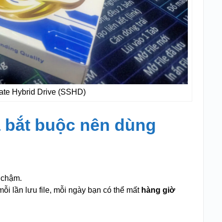
ate Hybrid Drive (SSHD)
a bắt buộc nên dùng
 chậm.
ỗi lần lưu file, mỗi ngày bạn có thể mất
hàng giờ