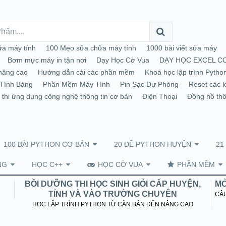
a máy tính
100 Mẹo sữa chữa máy tính
1000 bài viết sửa máy
Bơm mực máy in tận nơi
Dạy Học Cờ Vua
DẠY HỌC EXCEL C
nâng cao
Hướng dẫn cài các phần mềm
Khoá học lập trình Pytho
Tính Bảng
Phần Mềm Máy Tính
Pin Sạc Dự Phòng
Reset các l
 thi ứng dụng công nghệ thông tin cơ bản
Điện Thoại
Đồng hồ th
100 BÀI PYTHON CƠ BẢN
20 ĐỀ PYTHON HUYỆN
21
NG
HỌC C++
HỌC CỜ VUA
PHẦN MỀM
BỒI DƯỠNG THI HỌC SINH GIỎI CẤP HUYỆN,
MỞ
TỈNH VÀ VÀO TRƯỜNG CHUYÊN
CÂU
HỌC LẬP TRÌNH PYTHON TỪ CĂN BẢN ĐẾN NÂNG CAO