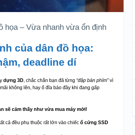
ồ họa – Vừa nhanh vừa ổn định
ảnh của dân đồ họa:
hậm, deadline dí
y
dựng 3D
, chắc chắn bạn đã từng
“đập bàn phím”
vì
mãi không lên, hay ổ đĩa báo đầy khi đang gấp
bạn sẽ cảm thấy như vừa mua máy mới!
tất cả đều phụ thuộc rất lớn vào chiếc
ổ cứng SSD