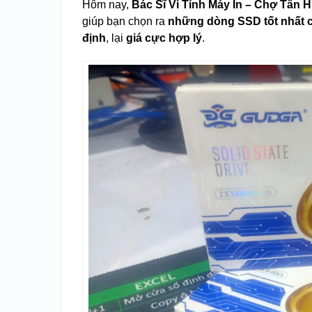
Hôm nay,
Bác Sĩ Vi Tính Máy In – Chợ Tân 
giúp bạn chọn ra
những dòng SSD tốt nhất 
định
, lại
giá cực hợp lý
.