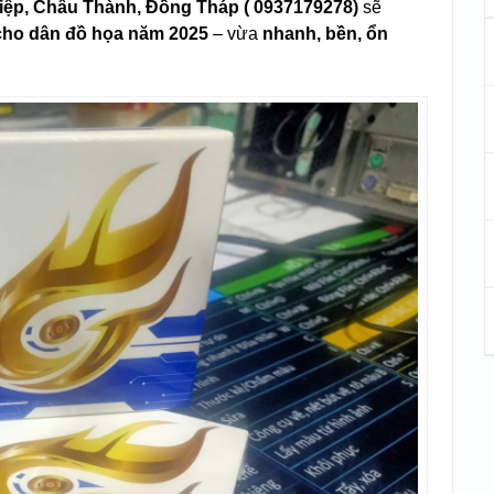
Hiệp, Châu Thành, Đồng Tháp (
0937179278)
sẽ
cho dân đồ họa năm 2025
– vừa
nhanh, bền, ổn