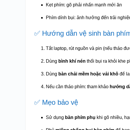
Kẹt phím: gõ phải nhấn mạnh mới ăn
Phím dính bụi: ảnh hưởng đến trải nghiệ
✅ Hướng dẫn vệ sinh bàn phím
Tắt laptop, rút nguồn và pin (nếu tháo đư
Dùng
bình khí nén
thổi bụi ra khỏi khe 
Dùng
bàn chải mềm hoặc vải khô
để la
Nếu cần tháo phím: tham khảo
hướng dẫ
✅ Mẹo bảo vệ
Sử dụng
bàn phím phụ
khi gõ nhiều, hạn