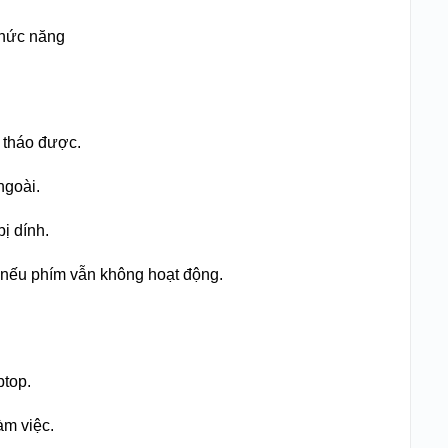
chức năng
u tháo được.
ngoài.
ị dính.
nếu phím vẫn không hoạt động.
ptop.
àm việc.