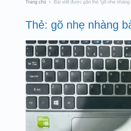
Trang chủ
Bài viết được gắn thẻ “gõ nhẹ nhàng
Thẻ:
gõ nhẹ nhàng b