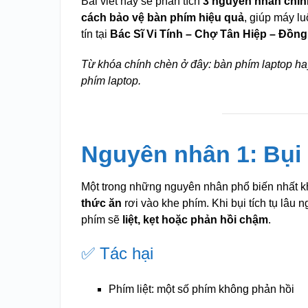
Bài viết này sẽ phân tích
3 nguyên nhân chín
cách bảo vệ bàn phím hiệu quả
, giúp máy lu
tín tại
Bác Sĩ Vi Tính – Chợ Tân Hiệp – Đồn
Từ khóa chính chèn ở đây: bàn phím laptop h
phím laptop.
Nguyên nhân 1: Bụi 
Một trong những nguyên nhân phổ biến nhất 
thức ăn
rơi vào khe phím. Khi bụi tích tụ lâu
phím sẽ
liệt, kẹt hoặc phản hồi chậm
.
✅ Tác hại
Phím liệt: một số phím không phản hồi