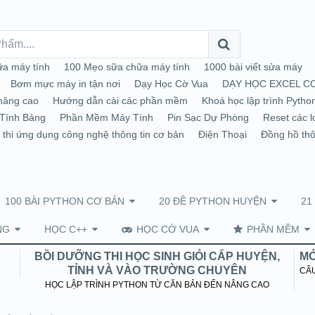
a máy tính
100 Mẹo sữa chữa máy tính
1000 bài viết sửa máy
Bơm mực máy in tận nơi
Dạy Học Cờ Vua
DẠY HỌC EXCEL C
nâng cao
Hướng dẫn cài các phần mềm
Khoá học lập trình Pytho
Tính Bảng
Phần Mềm Máy Tính
Pin Sạc Dự Phòng
Reset các l
 thi ứng dụng công nghệ thông tin cơ bản
Điện Thoại
Đồng hồ th
100 BÀI PYTHON CƠ BẢN
20 ĐỀ PYTHON HUYỆN
21
NG
HỌC C++
HỌC CỜ VUA
PHẦN MỀM
BỒI DƯỠNG THI HỌC SINH GIỎI CẤP HUYỆN,
MỞ
TỈNH VÀ VÀO TRƯỜNG CHUYÊN
CÂU
HỌC LẬP TRÌNH PYTHON TỪ CĂN BẢN ĐẾN NÂNG CAO