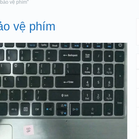
 bảo vệ phím”
ảo vệ phím