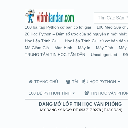
100 bài tập Python cơ bản có lời giải
100 Mẹo Sửa chữ
26 Học Python – Đếm số ước của số nguyên n mới nhất
Học Lập Trình C++
Học Lập Trình C++ từ cơ bản đến 
Mã Giảm Giá
Màn Hình
Máy In
Máy Tính
Máy 
TRUNG TÂM TIN HỌC TẤN DÂN
Uncategorized
Đề
TRANG CHỦ
TÀI LIỆU HỌC PYTHON
100 ĐỀ PYTHON TỈNH
TIN HỌC VĂN PHÒ
ĐANG MỞ LỚP TIN HỌC VĂN PHÒNG
HÃY ĐĂNG KÝ NGAY ĐT: 093.717.9278 ( THẦY DÂN)