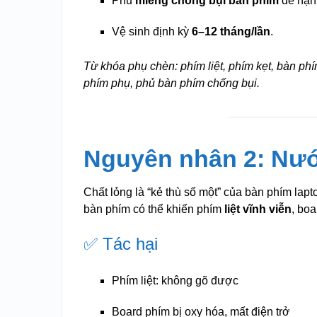
Phủ
miếng chống bụi bàn phím
để hạn 
Vệ sinh định kỳ
6–12 tháng/lần
.
Từ khóa phụ chèn: phím liệt, phím kẹt, bàn phí
phím phụ, phủ bàn phím chống bụi.
Nguyên nhân 2: Nướ
Chất lỏng là “kẻ thù số một” của bàn phím lapt
bàn phím có thể khiến phím
liệt vĩnh viễn
, bo
✅ Tác hại
Phím liệt: không gõ được
Board phím bị oxy hóa, mất điện trở