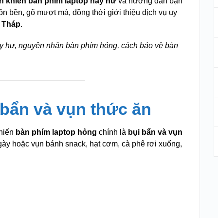
h khiến bàn phím laptop hay hư
và hướng dẫn bạn
ôn bền, gõ mượt mà, đồng thời giới thiệu dịch vụ uy
g Tháp
.
ay hư, nguyên nhân bàn phím hỏng, cách bảo vệ bàn
bẩn và vụn thức ăn
khiến
bàn phím laptop hỏng
chính là
bụi bẩn và vụn
 ngày hoặc vụn bánh snack, hạt cơm, cà phê rơi xuống,