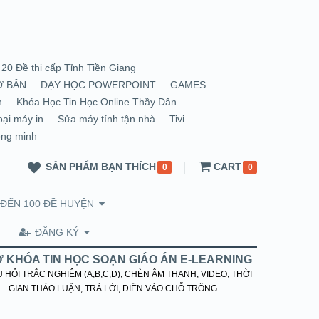
20 Đề thi cấp Tỉnh Tiền Giang
Ơ BẢN
DẠY HỌC POWERPOINT
GAMES
n
Khóa Học Tin Học Online Thầy Dân
oại máy in
Sửa máy tính tận nhà
Tivi
ông minh
SẢN PHẨM BẠN THÍCH
CART
0
0
 ĐẾN 100 ĐỀ HUYỆN
ĐĂNG KÝ
 KHÓA TIN HỌC SOẠN GIÁO ÁN E-LEARNING
 HỎI TRẮC NGHIỆM (A,B,C,D), CHÈN ÂM THANH, VIDEO, THỜI
GIAN THẢO LUẬN, TRẢ LỜI, ĐIỀN VÀO CHỖ TRỐNG.....