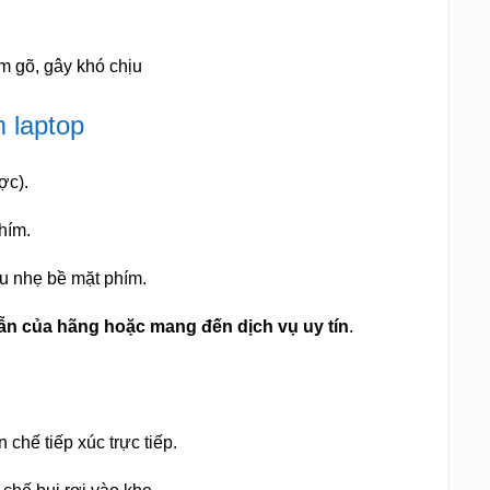
m gõ, gây khó chịu
 laptop
ợc).
phím.
u nhẹ bề mặt phím.
n của hãng hoặc mang đến dịch vụ uy tín
.
 chế tiếp xúc trực tiếp.