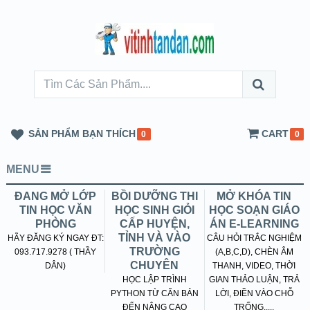
SẢN PHẨM BẠN THÍCH
CART
0
0
MENU
ĐANG MỞ LỚP
BỒI DƯỠNG THI
MỞ KHÓA TIN
TIN HỌC VĂN
HỌC SINH GIỎI
HỌC SOẠN GIÁO
PHÒNG
CẤP HUYỆN,
ÁN E-LEARNING
TỈNH VÀ VÀO
HÃY ĐĂNG KÝ NGAY ĐT:
CÂU HỎI TRẮC NGHIỆM
TRƯỜNG
093.717.9278 ( THẦY
(A,B,C,D), CHÈN ÂM
CHUYÊN
DÂN)
THANH, VIDEO, THỜI
HỌC LẬP TRÌNH
GIAN THẢO LUẬN, TRẢ
PYTHON TỪ CĂN BẢN
LỜI, ĐIỀN VÀO CHỖ
ĐẾN NÂNG CAO
TRỐNG.....