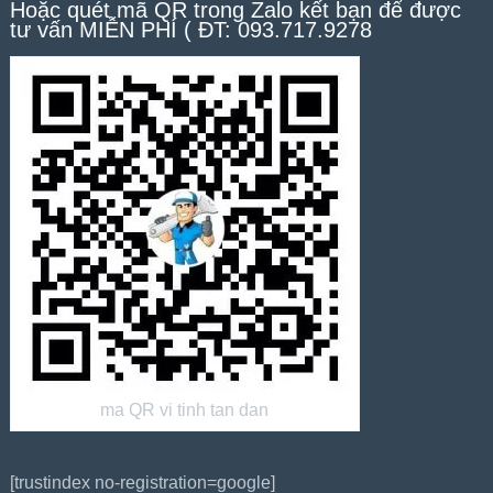
Hoặc quét mã QR trong Zalo kết bạn để được
tư vấn MIỄN PHÍ ( ĐT: 093.717.9278
ma QR vi tinh tan dan
[trustindex no-registration=google]