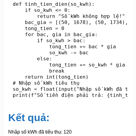
def tinh_tien_dien(so_kwh):

    if so_kwh <= 0:

        return "Số kWh không hợp lệ!"

    bac_gia = [(50, 1678), (50, 1734), (1
    tong_tien = 0

    for bac, gia in bac_gia:

        if so_kwh > bac:

            tong_tien += bac * gia

            so_kwh -= bac

        else:

            tong_tien += so_kwh * gia

            break 

    return int(tong_tien)

# Nhập số kWh tiêu thụ

so_kwh = float(input("Nhập số kWh đã tiêu
print(f"Số tiền điện phải trả: {tinh_tie
Kết quả:
Nhập số kWh đã tiêu thụ: 120