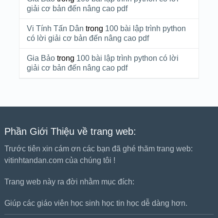
giải cơ bản đến nâng cao pdf
Vi Tính Tấn Dân
trong
100 bài lập trình python
có lời giải cơ bản đến nâng cao pdf
Gia Bảo
trong
100 bài lập trình python có lời
giải cơ bản đến nâng cao pdf
Phần Giới Thiệu về trang web:
Trước tiên xin cám ơn các bạn đã ghé thăm trang web:
vitinhtandan.com của chúng tôi !
Trang web này ra đời nhằm mục đích:
Giúp các giáo viên học sinh học tin học dễ dàng hơn.