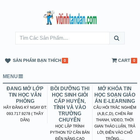
SẢN PHẨM BẠN THÍCH
CART
0
0
MENU
ĐANG MỞ LỚP
BỒI DƯỠNG THI
MỞ KHÓA TIN
TIN HỌC VĂN
HỌC SINH GIỎI
HỌC SOẠN GIÁO
PHÒNG
CẤP HUYỆN,
ÁN E-LEARNING
TỈNH VÀ VÀO
HÃY ĐĂNG KÝ NGAY ĐT:
CÂU HỎI TRẮC NGHIỆM
TRƯỜNG
093.717.9278 ( THẦY
(A,B,C,D), CHÈN ÂM
CHUYÊN
DÂN)
THANH, VIDEO, THỜI
HỌC LẬP TRÌNH
GIAN THẢO LUẬN, TRẢ
PYTHON TỪ CĂN BẢN
LỜI, ĐIỀN VÀO CHỖ
ĐẾN NÂNG CAO
TRỐNG.....