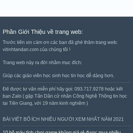
Phần Giới Thiệu về trang web:
Trước tiên xin cám ơn các bạn đã ghé thăm trang web:
vitinhtandan.com của chúng tôi !
Trang web này ra đời nhằm mục đích:
Giúp các giáo viên học sinh học tin học dễ dàng hơn.
Để được tư vấn miễn phí hãy gọi: 093.717.9278 hoặc kết
bạn Zalo ( gặp Tấn Dân cử nhân Công Nghệ Thông tin học
tại Tiền Giang, với 19 năm kinh nghiệm )
BÀI VIẾT BỔ ÍCH NHIỀU NGƯỜI XEM NHẤT NĂM 2021
10 bộ máy tính chơi game khủng giá rẻ được mua nhiều