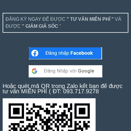
ĐĂNG KÝ NGAY ĐỂ ĐƯỢC
" TƯ VẤN MIỄN PHÍ "
VÀ
ĐƯỢC
" GIẢM GIÁ SỐC
"
Hoặc quét mã QR trong Zalo kết bạn để được
tư vấn MIỄN PHÍ ( ĐT: 093.717.9278