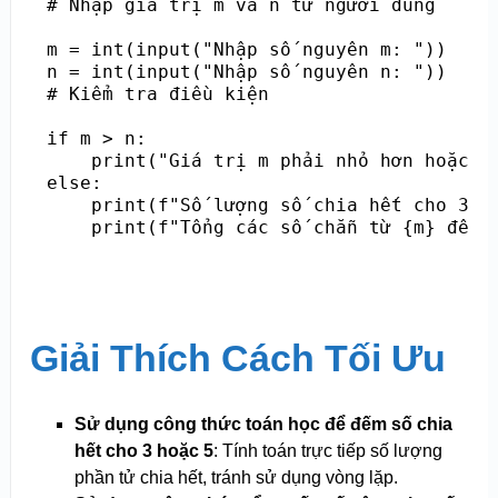
# Nhập giá trị m và n từ người dùng

m = int(input("Nhập số nguyên m: "))

n = int(input("Nhập số nguyên n: "))

# Kiểm tra điều kiện

if m > n:

    print("Giá trị m phải nhỏ hơn hoặc bằ
else:

    print(f"Số lượng số chia hết cho 3 h
    print(f"Tổng các số chẵn từ {m} đến 
Giải Thích Cách Tối Ưu
Sử dụng công thức toán học để đếm số chia
hết cho 3 hoặc 5
: Tính toán trực tiếp số lượng
phần tử chia hết, tránh sử dụng vòng lặp.