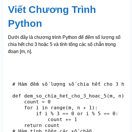
Viết Chương Trình
Python
Dưới đây là chương trình Python để đếm số lượng số
chia hết cho 3 hoặc 5 và tính tổng các số chẵn trong
đoạn [m, n].
# Hàm đếm số lượng số chia hết cho 3 hoặc
def dem_so_chia_het_cho_3_hoac_5(m, n):

    count = 0

    for i in range(m, n + 1):

        if i % 3 == 0 or i % 5 == 0:

            count += 1

    return count

# Hàm tính tổng các số chẵn
