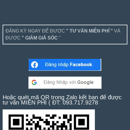
ĐĂNG KÝ NGAY ĐỂ ĐƯỢC
" TƯ VẤN MIỄN PHÍ "
VÀ
ĐƯỢC
" GIẢM GIÁ SỐC
"
Hoặc quét mã QR trong Zalo kết bạn để được
tư vấn MIỄN PHÍ ( ĐT: 093.717.9278