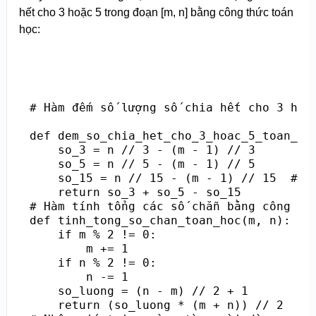
hết cho 3 hoặc 5 trong đoạn [m, n] bằng công thức toán
học:
# Hàm đếm số lượng số chia hết cho 3 hoặc
def dem_so_chia_het_cho_3_hoac_5_toan_hoc
    so_3 = n // 3 - (m - 1) // 3

    so_5 = n // 5 - (m - 1) // 5

    so_15 = n // 15 - (m - 1) // 15  # Tr
    return so_3 + so_5 - so_15

# Hàm tính tổng các số chẵn bằng công thứ
def tinh_tong_so_chan_toan_hoc(m, n):

    if m % 2 != 0:

        m += 1

    if n % 2 != 0:

        n -= 1

    so_luong = (n - m) // 2 + 1

    return (so_luong * (m + n)) // 2
