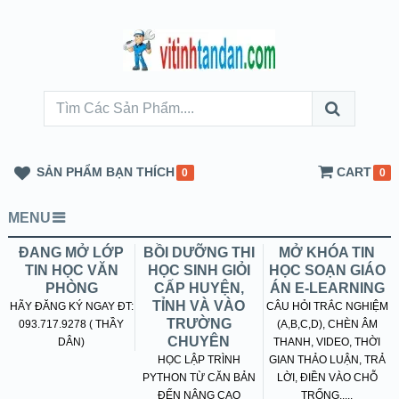
SẢN PHẨM BẠN THÍCH
CART
0
0
MENU
ĐANG MỞ LỚP
BỒI DƯỠNG THI
MỞ KHÓA TIN
TIN HỌC VĂN
HỌC SINH GIỎI
HỌC SOẠN GIÁO
PHÒNG
CẤP HUYỆN,
ÁN E-LEARNING
TỈNH VÀ VÀO
HÃY ĐĂNG KÝ NGAY ĐT:
CÂU HỎI TRẮC NGHIỆM
TRƯỜNG
093.717.9278 ( THẦY
(A,B,C,D), CHÈN ÂM
CHUYÊN
DÂN)
THANH, VIDEO, THỜI
HỌC LẬP TRÌNH
GIAN THẢO LUẬN, TRẢ
PYTHON TỪ CĂN BẢN
LỜI, ĐIỀN VÀO CHỖ
ĐẾN NÂNG CAO
TRỐNG.....