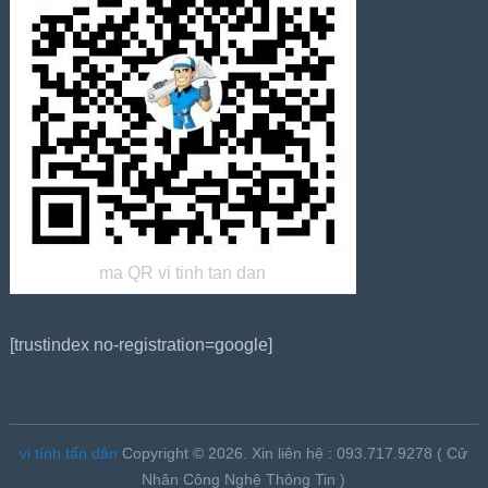
ma QR vi tinh tan dan
[trustindex no-registration=google]
vi tính tấn dân
Copyright © 2026.
Xin liên hệ : 093.717.9278 ( Cử
Nhân Công Nghệ Thông Tin )