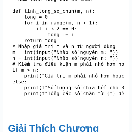
def tinh_tong_so_chan(m, n):

    tong = 0

    for i in range(m, n + 1):

        if i % 2 == 0:

            tong += i

    return tong

# Nhập giá trị m và n từ người dùng

m = int(input("Nhập số nguyên m: "))

n = int(input("Nhập số nguyên n: "))

# Kiểm tra điều kiện m phải nhỏ hơn hoặc 
if m > n:

    print("Giá trị m phải nhỏ hơn hoặc bằ
else:

    print(f"Số lượng số chia hết cho 3 ho
    print(f"Tổng các số chẵn từ {m} đến 
Giải Thích Chương