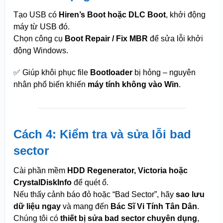
Tạo USB có
Hiren’s Boot hoặc DLC Boot
, khởi động
máy từ USB đó.
Chọn công cụ
Boot Repair / Fix MBR
để sửa lỗi khởi
động Windows.
✅ Giúp khôi phục file
Bootloader
bị hỏng – nguyên
nhân phổ biến khiến
máy tính không vào Win
.
Cách 4: Kiểm tra và sửa lỗi bad
sector
Cài phần mềm
HDD Regenerator, Victoria hoặc
CrystalDiskInfo
để quét ổ.
Nếu thấy cảnh báo đỏ hoặc “Bad Sector”, hãy
sao lưu
dữ liệu ngay
và mang đến
Bác Sĩ Vi Tính Tân Dân
.
Chúng tôi có
thiết bị sửa bad sector chuyên dụng
,