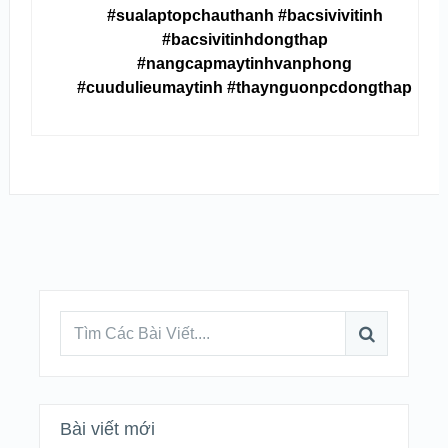
#sualaptopchauthanh #bacsivivitinh
#bacsivitinhdongthap
#nangcapmaytinhvanphong
#cuudulieumaytinh #thaynguonpcdongthap
Bài viết mới