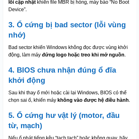
lỗi cập nhật
khiến file MBR bị hỏng, máy báo “No Boot
Device”.
3. Ổ cứng bị bad sector (lỗi vùng
nhớ)
Bad sector khiến Windows không đọc được vùng khởi
động, làm máy
đứng logo hoặc treo khi mở nguồn
.
4. BIOS chưa nhận đúng ổ đĩa
khởi động
Sau khi thay ổ mới hoặc cài lại Windows, BIOS có thể
chọn sai ổ, khiến máy
không vào được hệ điều hành
.
5. Ổ cứng hư vật lý (motor, đầu
từ, mạch)
Nếu ổ phát tiếng kêu “tạch tạch” hoặc không quay, hãy