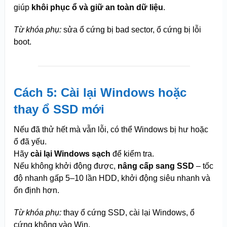
giúp
khôi phục ổ và giữ an toàn dữ liệu
.
Từ khóa phụ:
sửa ổ cứng bị bad sector, ổ cứng bị lỗi
boot.
Cách 5: Cài lại Windows hoặc
thay ổ SSD mới
Nếu đã thử hết mà vẫn lỗi, có thể Windows bị hư hoặc
ổ đã yếu.
Hãy
cài lại Windows sạch
để kiểm tra.
Nếu không khởi động được,
nâng cấp sang SSD
– tốc
độ nhanh gấp 5–10 lần HDD, khởi động siêu nhanh và
ổn định hơn.
Từ khóa phụ:
thay ổ cứng SSD, cài lại Windows, ổ
cứng không vào Win.