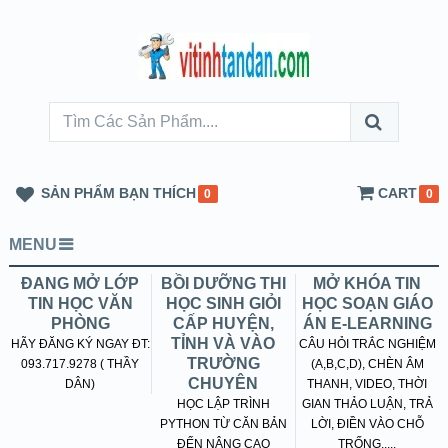
SẢN PHẨM BẠN THÍCH
CART
0
0
MENU
ĐANG MỞ LỚP
BỒI DƯỠNG THI
MỞ KHÓA TIN
TIN HỌC VĂN
HỌC SINH GIỎI
HỌC SOẠN GIÁO
PHÒNG
CẤP HUYỆN,
ÁN E-LEARNING
TỈNH VÀ VÀO
HÃY ĐĂNG KÝ NGAY ĐT:
CÂU HỎI TRẮC NGHIỆM
TRƯỜNG
093.717.9278 ( THẦY
(A,B,C,D), CHÈN ÂM
CHUYÊN
DÂN)
THANH, VIDEO, THỜI
HỌC LẬP TRÌNH
GIAN THẢO LUẬN, TRẢ
PYTHON TỪ CĂN BẢN
LỜI, ĐIỀN VÀO CHỖ
ĐẾN NÂNG CAO
TRỐNG.....