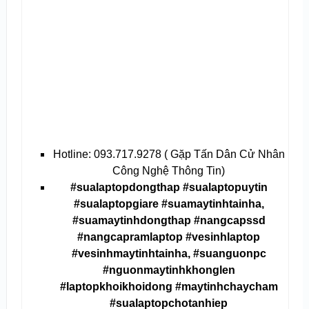
Hotline: 093.717.9278 ( Gặp Tấn Dân Cử Nhân
Công Nghệ Thông Tin)
#sualaptopdongthap #sualaptopuytin
#sualaptopgiare #suamaytinhtainha,
#suamaytinhdongthap #nangcapssd
#nangcapramlaptop #vesinhlaptop
#vesinhmaytinhtainha, #suanguonpc
#nguonmaytinhkhonglen
#laptopkhoikhoidong #maytinhchaycham
#sualaptopchotanhiep