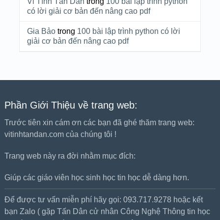
Vi Tính Tấn Dân
trong
100 bài lập trình python
có lời giải cơ bản đến nâng cao pdf
Gia Bảo
trong
100 bài lập trình python có lời
giải cơ bản đến nâng cao pdf
Phần Giới Thiệu về trang web:
Trước tiên xin cám ơn các bạn đã ghé thăm trang web:
vitinhtandan.com của chúng tôi !
Trang web này ra đời nhằm mục đích:
Giúp các giáo viên học sinh học tin học dễ dàng hơn.
Để được tư vấn miễn phí hãy gọi: 093.717.9278 hoặc kết
bạn Zalo ( gặp Tấn Dân cử nhân Công Nghệ Thông tin học