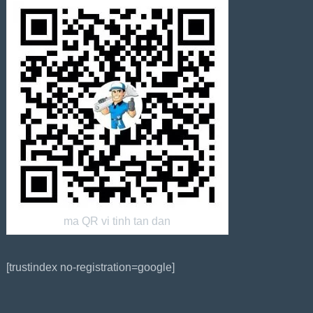
ma QR vi tinh tan dan
[trustindex no-registration=google]