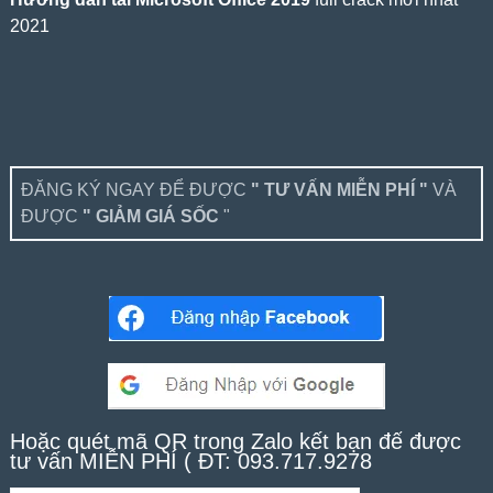
2021
ĐĂNG KÝ NGAY ĐỂ ĐƯỢC
" TƯ VẤN MIỄN PHÍ "
VÀ
ĐƯỢC
" GIẢM GIÁ SỐC
"
Hoặc quét mã QR trong Zalo kết bạn để được
tư vấn MIỄN PHÍ ( ĐT: 093.717.9278