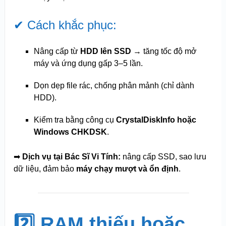
✔ Cách khắc phục:
Nâng cấp từ
HDD lên SSD
→ tăng tốc độ mở
máy và ứng dụng gấp 3–5 lần.
Dọn dẹp file rác, chống phân mảnh (chỉ dành
HDD).
Kiểm tra bằng công cụ
CrystalDiskInfo hoặc
Windows CHKDSK
.
➡
Dịch vụ tại Bác Sĩ Vi Tính:
nâng cấp SSD, sao lưu
dữ liệu, đảm bảo
máy chạy mượt và ổn định
.
2️⃣ RAM thiếu hoặc