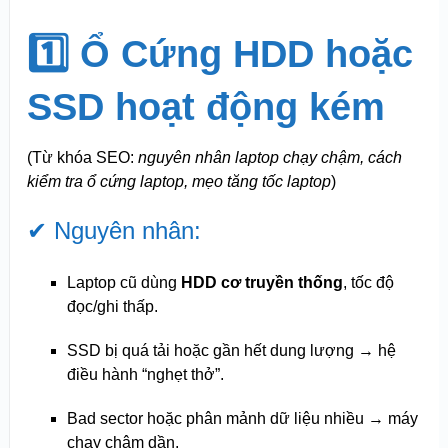
1️⃣ Ổ Cứng HDD hoặc
SSD hoạt động kém
(Từ khóa SEO:
nguyên nhân laptop chạy chậm, cách
kiểm tra ổ cứng laptop, mẹo tăng tốc laptop
)
✔ Nguyên nhân:
Laptop cũ dùng
HDD cơ truyền thống
, tốc độ
đọc/ghi thấp.
SSD bị quá tải hoặc gần hết dung lượng → hệ
điều hành “nghẹt thở”.
Bad sector hoặc phân mảnh dữ liệu nhiều → máy
chạy chậm dần.