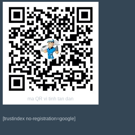
ma QR vi tinh tan dan
[trustindex no-registration=google]