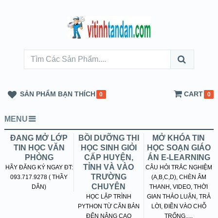
SẢN PHẨM BẠN THÍCH
CART
0
0
MENU
ĐANG MỞ LỚP
BỒI DƯỠNG THI
MỞ KHÓA TIN
TIN HỌC VĂN
HỌC SINH GIỎI
HỌC SOẠN GIÁO
PHÒNG
CẤP HUYỆN,
ÁN E-LEARNING
TỈNH VÀ VÀO
HÃY ĐĂNG KÝ NGAY ĐT:
CÂU HỎI TRẮC NGHIỆM
TRƯỜNG
093.717.9278 ( THẦY
(A,B,C,D), CHÈN ÂM
CHUYÊN
DÂN)
THANH, VIDEO, THỜI
HỌC LẬP TRÌNH
GIAN THẢO LUẬN, TRẢ
PYTHON TỪ CĂN BẢN
LỜI, ĐIỀN VÀO CHỖ
ĐẾN NÂNG CAO
TRỐNG.....