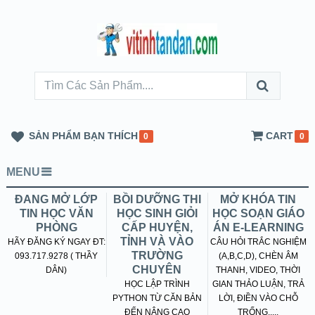
SẢN PHẨM BẠN THÍCH
CART
0
0
MENU
ĐANG MỞ LỚP
BỒI DƯỠNG THI
MỞ KHÓA TIN
TIN HỌC VĂN
HỌC SINH GIỎI
HỌC SOẠN GIÁO
PHÒNG
CẤP HUYỆN,
ÁN E-LEARNING
TỈNH VÀ VÀO
HÃY ĐĂNG KÝ NGAY ĐT:
CÂU HỎI TRẮC NGHIỆM
TRƯỜNG
093.717.9278 ( THẦY
(A,B,C,D), CHÈN ÂM
CHUYÊN
DÂN)
THANH, VIDEO, THỜI
HỌC LẬP TRÌNH
GIAN THẢO LUẬN, TRẢ
PYTHON TỪ CĂN BẢN
LỜI, ĐIỀN VÀO CHỖ
ĐẾN NÂNG CAO
TRỐNG.....