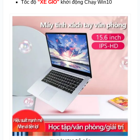
Tốc độ
“XÉ GIÓ”
khởi động Chạy Win10