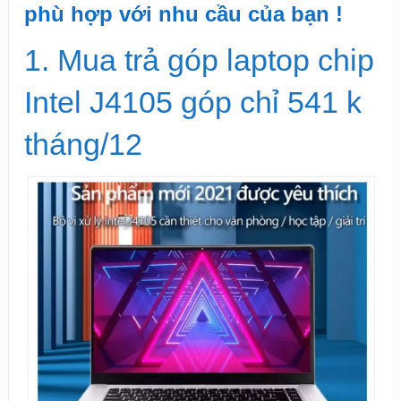
phù hợp với nhu cầu của bạn !
1. Mua trả góp laptop chip
Intel J4105 góp chỉ 541 k
tháng/12