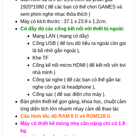
1920*1080 ( để các bạn có thể chơi GAMES và
xem phim nghe nhạc thỏa thích )
Máy có kích thước : 37.1 x 23.9 x 1.2cm.
Có đầy đủ các cổng kết nối với thiết bị ngoài:
Mạng LAN ( mạng có dây)
Cổng USB ( để lưu dữ liệu ra ngoài còn gọi
là bộ nhớ gắn ngoài ),
Khe TF
Cổng kế nối micro HDMI ( để kết nối với tivi
nhà mình )
Cổng tai nghe ( để các bạn có thể gắn tai
nghe còn gọi là headphone ),
Cổng sạc ( để sạc điện cho máy ).
Bàn phím thiết kế gọn gàng, khoa học, chuột cảm
ứng diện tích lớn nhanh nhạy cảm dễ thao tác
Cấu hình tốc độ RAM 8 G và ROM128 G
Máy có thiết kế mỏng nhẹ cân nặng chỉ có 1.8
kg.