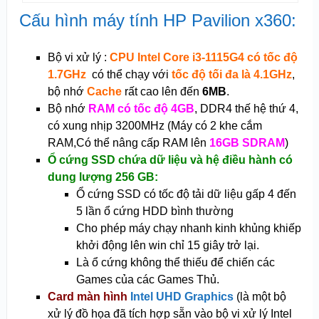
Cấu hình máy tính HP Pavilion x360:
Bộ vi xử lý :
CPU Intel Core i3-1115G4 có tốc độ
1.7GHz
có thể chạy với
tốc độ tối đa là 4.1GHz
,
bộ nhớ
Cache
rất cao lên đến
6MB
.
Bộ nhớ
RAM có tốc độ 4GB
, DDR4 thế hệ thứ 4,
có xung nhịp 3200MHz (Máy có 2 khe cắm
RAM,Có thể nâng cấp RAM lên
16GB SDRAM
)
Ổ cứng SSD chứa dữ liệu và hệ điều hành có
dung lượng 256 GB:
Ổ cứng SSD có tốc độ tải dữ liệu gấp 4 đến
5 lần ổ cứng HDD bình thường
Cho phép máy chạy nhanh kinh khủng khiếp
khởi động lên win chỉ 15 giây trở lại.
Là ổ cứng không thể thiếu để chiến các
Games của các Games Thủ.
Card màn hình
Intel UHD Graphics
(là một bộ
xử lý đồ họa đã tích hợp sẵn vào bộ vi xử lý Intel