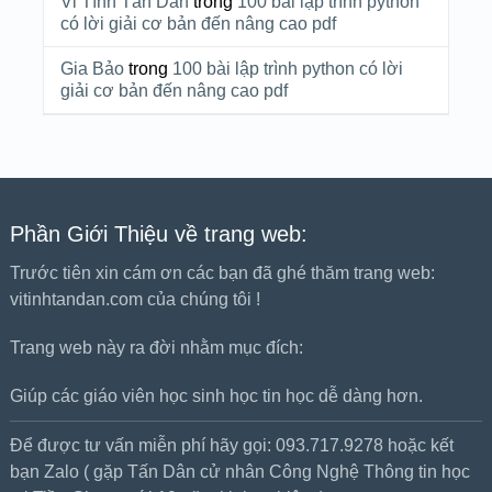
Vi Tính Tấn Dân
trong
100 bài lập trình python
có lời giải cơ bản đến nâng cao pdf
Gia Bảo
trong
100 bài lập trình python có lời
giải cơ bản đến nâng cao pdf
Phần Giới Thiệu về trang web:
Trước tiên xin cám ơn các bạn đã ghé thăm trang web:
vitinhtandan.com của chúng tôi !
Trang web này ra đời nhằm mục đích:
Giúp các giáo viên học sinh học tin học dễ dàng hơn.
Để được tư vấn miễn phí hãy gọi: 093.717.9278 hoặc kết
bạn Zalo ( gặp Tấn Dân cử nhân Công Nghệ Thông tin học