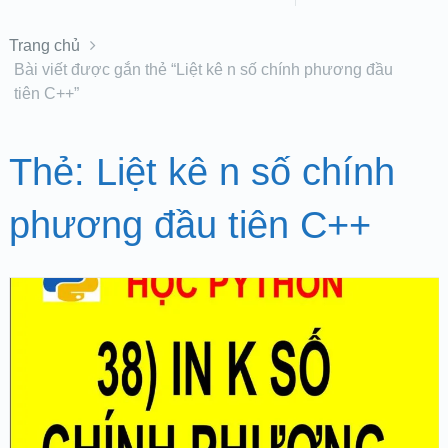
Trang chủ
Bài viết được gắn thẻ “Liệt kê n số chính phương đầu
tiên C++”
Thẻ:
Liệt kê n số chính
phương đầu tiên C++