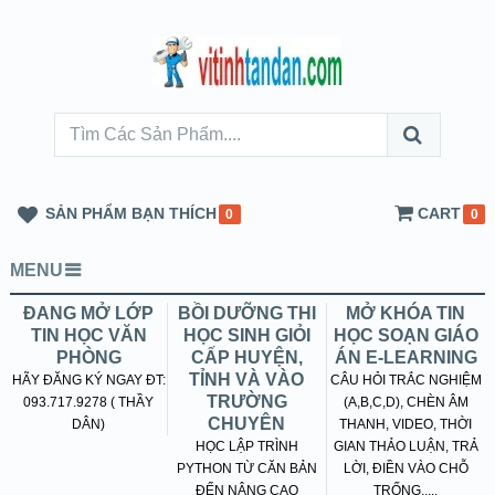
SẢN PHẨM BẠN THÍCH
CART
0
0
MENU
ĐANG MỞ LỚP
BỒI DƯỠNG THI
MỞ KHÓA TIN
TIN HỌC VĂN
HỌC SINH GIỎI
HỌC SOẠN GIÁO
PHÒNG
CẤP HUYỆN,
ÁN E-LEARNING
TỈNH VÀ VÀO
HÃY ĐĂNG KÝ NGAY ĐT:
CÂU HỎI TRẮC NGHIỆM
TRƯỜNG
093.717.9278 ( THẦY
(A,B,C,D), CHÈN ÂM
CHUYÊN
DÂN)
THANH, VIDEO, THỜI
HỌC LẬP TRÌNH
GIAN THẢO LUẬN, TRẢ
PYTHON TỪ CĂN BẢN
LỜI, ĐIỀN VÀO CHỖ
ĐẾN NÂNG CAO
TRỐNG.....