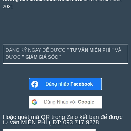
2021
ĐĂNG KÝ NGAY ĐỂ ĐƯỢC
" TƯ VẤN MIỄN PHÍ "
VÀ
ĐƯỢC
" GIẢM GIÁ SỐC
"
Hoặc quét mã QR trong Zalo kết bạn để được
tư vấn MIỄN PHÍ ( ĐT: 093.717.9278