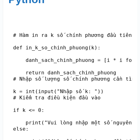
# Hàm in ra k số chính phương đầu tiên

def in_k_so_chinh_phuong(k):

    danh_sach_chinh_phuong = [i * i for i
    return danh_sach_chinh_phuong

# Nhập số lượng số chính phương cần tìm

k = int(input("Nhập số k: "))

# Kiểm tra điều kiện đầu vào

if k <= 0:

    print("Vui lòng nhập một số nguyên dư
else:
