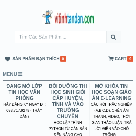
SẢN PHẨM BẠN THÍCH
CART
0
0
MENU
ĐANG MỞ LỚP
BỒI DƯỠNG THI
MỞ KHÓA TIN
TIN HỌC VĂN
HỌC SINH GIỎI
HỌC SOẠN GIÁO
PHÒNG
CẤP HUYỆN,
ÁN E-LEARNING
TỈNH VÀ VÀO
HÃY ĐĂNG KÝ NGAY ĐT:
CÂU HỎI TRẮC NGHIỆM
TRƯỜNG
093.717.9278 ( THẦY
(A,B,C,D), CHÈN ÂM
CHUYÊN
DÂN)
THANH, VIDEO, THỜI
HỌC LẬP TRÌNH
GIAN THẢO LUẬN, TRẢ
PYTHON TỪ CĂN BẢN
LỜI, ĐIỀN VÀO CHỖ
ĐẾN NÂNG CAO
TRỐNG.....