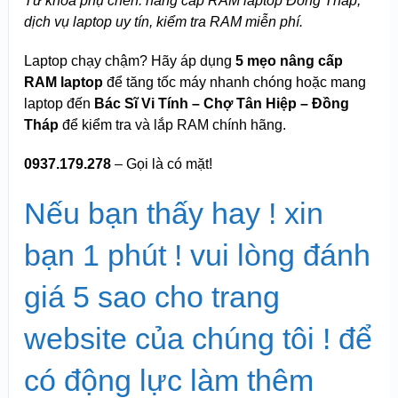
Từ khóa phụ chèn: nâng cấp RAM laptop Đồng Tháp,
dịch vụ laptop uy tín, kiểm tra RAM miễn phí.
Laptop chạy chậm? Hãy áp dụng
5 mẹo nâng cấp
RAM laptop
để tăng tốc máy nhanh chóng hoặc mang
laptop đến
Bác Sĩ Vi Tính – Chợ Tân Hiệp – Đồng
Tháp
để kiểm tra và lắp RAM chính hãng.
0937.179.278
– Gọi là có mặt!
Nếu bạn thấy hay ! xin
bạn 1 phút ! vui lòng đánh
giá 5 sao cho trang
website của chúng tôi ! để
có động lực làm thêm