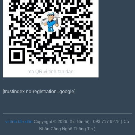
ma QR vi tinh tan dan
[trustindex no-registration=google]
vi tính tấn dân
Copyright © 2026.
Xin liên hệ : 093.717.9278 ( Cử
Nhân Công Nghệ Thông Tin )