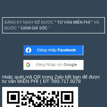
ĐĂNG KÝ NGAY ĐỂ ĐƯỢC
" TƯ VẤN MIỄN PHÍ "
VÀ
ĐƯỢC
" GIẢM GIÁ SỐC
"
Hoặc quét mã QR trong Zalo kết bạn để được
tư vấn MIỄN PHÍ ( ĐT: 093.717.9278