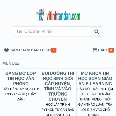
SẢN PHẨM BẠN THÍCH
CART
0
0
MENU
ĐANG MỞ LỚP
BỒI DƯỠNG THI
MỞ KHÓA TIN
TIN HỌC VĂN
HỌC SINH GIỎI
HỌC SOẠN GIÁO
PHÒNG
CẤP HUYỆN,
ÁN E-LEARNING
TỈNH VÀ VÀO
HÃY ĐĂNG KÝ NGAY ĐT:
CÂU HỎI TRẮC NGHIỆM
TRƯỜNG
093.717.9278 ( THẦY
(A,B,C,D), CHÈN ÂM
CHUYÊN
DÂN)
THANH, VIDEO, THỜI
HỌC LẬP TRÌNH
GIAN THẢO LUẬN, TRẢ
PYTHON TỪ CĂN BẢN
LỜI, ĐIỀN VÀO CHỖ
ĐẾN NÂNG CAO
TRỐNG.....