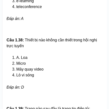
e-learning
teleconference
Đ
áp án
: A
Câu 1.
38
:
Thiết bị nào không cần thiết trong hội nghị
trực tuyến
A. Loa
Micro
Máy quay video
Lò vi sóng
Đ
áp án
: D
C
âu
1.
39
:
Trang nào sau đây là trang tin điện tử: