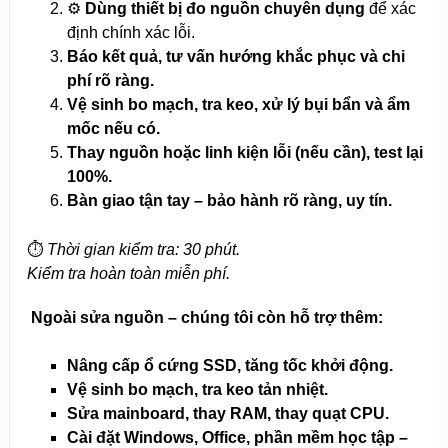
⚙️
Dùng thiết bị đo nguồn chuyên dụng
để xác
định chính xác lỗi.
Báo kết quả, tư vấn hướng khắc phục và chi
phí rõ ràng.
Vệ sinh bo mạch, tra keo, xử lý bụi bẩn và ẩm
mốc nếu có.
Thay nguồn hoặc linh kiện lỗi (nếu cần), test lại
100%.
Bàn giao tận tay – bảo hành rõ ràng, uy tín.
⏱️
Thời gian kiểm tra: 30 phút.
Kiểm tra hoàn toàn miễn phí.
️ Ngoài sửa nguồn – chúng tôi còn hỗ trợ thêm:
Nâng cấp ổ cứng SSD, tăng tốc khởi động.
Vệ sinh bo mạch, tra keo tản nhiệt.
Sửa mainboard, thay RAM, thay quạt CPU.
Cài đặt Windows, Office, phần mềm học tập –