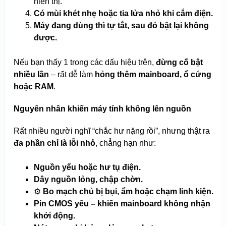
hiển thị.
Có mùi khét nhẹ hoặc tia lửa nhỏ khi cắm điện.
Máy đang dùng thì tự tắt, sau đó bật lại không
được.
Nếu bạn thấy 1 trong các dấu hiệu trên,
đừng cố bật
nhiều lần
– rất dễ làm
hỏng thêm mainboard, ổ cứng
hoặc RAM
.
Nguyên nhân khiến máy tính không lên nguồn
Rất nhiều người nghĩ “chắc hư nặng rồi”, nhưng thật ra
đa phần chỉ là lỗi nhỏ
, chẳng hạn như:
Nguồn yếu hoặc hư tụ điện.
Dây nguồn lỏng, chập chờn.
⚙️
Bo mạch chủ bị bụi, ẩm hoặc chạm linh kiện.
Pin CMOS yếu – khiến mainboard không nhận
khởi động.