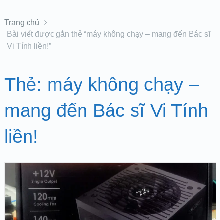
Trang chủ
Bài viết được gắn thẻ “máy không chạy – mang đến Bác sĩ
Vi Tính liền!”
Thẻ:
máy không chạy –
mang đến Bác sĩ Vi Tính
liền!