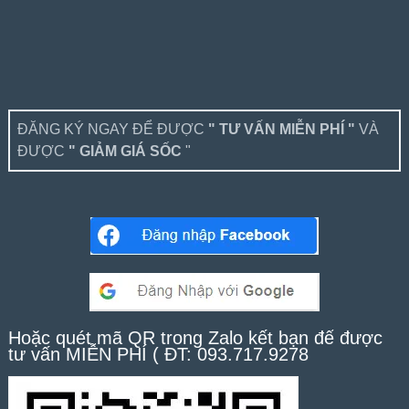
ĐĂNG KÝ NGAY ĐỂ ĐƯỢC
" TƯ VẤN MIỄN PHÍ "
VÀ
ĐƯỢC
" GIẢM GIÁ SỐC
"
Hoặc quét mã QR trong Zalo kết bạn để được
tư vấn MIỄN PHÍ ( ĐT: 093.717.9278