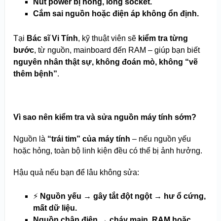
Nút power bị hỏng, lỏng socket.
Cắm sai nguồn hoặc điện áp không ổn định.
Tại
Bác sĩ Vi Tính
, kỹ thuật viên sẽ
kiểm tra từng
bước
, từ nguồn, mainboard đến RAM – giúp bạn biết
nguyên nhân thật sự, không đoán mò, không “vẽ
thêm bệnh”
.
Vì sao nên kiểm tra và sửa nguồn máy tính sớm?
Nguồn là
“trái tim” của máy tính
– nếu nguồn yếu
hoặc hỏng, toàn bộ linh kiện đều có thể bị ảnh hưởng.
Hậu quả nếu bạn để lâu không sửa:
⚡
Nguồn yếu → gây tắt đột ngột → hư ổ cứng,
mất dữ liệu.
Nguồn chập điện → cháy main, RAM hoặc