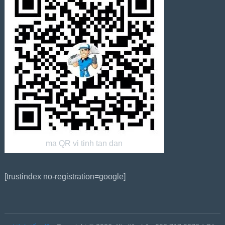
ma QR vi tinh tan dan
[trustindex no-registration=google]