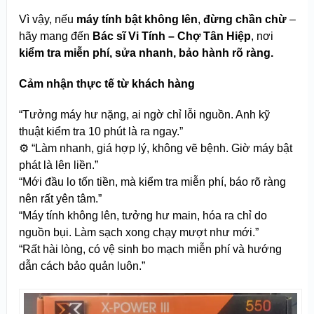
Vì vậy, nếu
máy tính bật không lên
,
đừng chần chừ
–
hãy mang đến
Bác sĩ Vi Tính – Chợ Tân Hiệp
, nơi
kiểm tra miễn phí, sửa nhanh, bảo hành rõ ràng.
Cảm nhận thực tế từ khách hàng
“Tưởng máy hư nặng, ai ngờ chỉ lỗi nguồn. Anh kỹ
thuật kiểm tra 10 phút là ra ngay.”
⚙️ “Làm nhanh, giá hợp lý, không vẽ bệnh. Giờ máy bật
phát là lên liền.”
“Mới đầu lo tốn tiền, mà kiểm tra miễn phí, báo rõ ràng
nên rất yên tâm.”
“Máy tính không lên, tưởng hư main, hóa ra chỉ do
nguồn bụi. Làm sạch xong chạy mượt như mới.”
“Rất hài lòng, có vệ sinh bo mạch miễn phí và hướng
dẫn cách bảo quản luôn.”