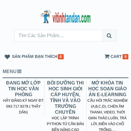
SẢN PHẨM BẠN THÍCH
CART
0
0
MENU
ĐANG MỞ LỚP
BỒI DƯỠNG THI
MỞ KHÓA TIN
TIN HỌC VĂN
HỌC SINH GIỎI
HỌC SOẠN GIÁO
PHÒNG
CẤP HUYỆN,
ÁN E-LEARNING
TỈNH VÀ VÀO
HÃY ĐĂNG KÝ NGAY ĐT:
CÂU HỎI TRẮC NGHIỆM
TRƯỜNG
093.717.9278 ( THẦY
(A,B,C,D), CHÈN ÂM
CHUYÊN
DÂN)
THANH, VIDEO, THỜI
HỌC LẬP TRÌNH
GIAN THẢO LUẬN, TRẢ
PYTHON TỪ CĂN BẢN
LỜI, ĐIỀN VÀO CHỖ
ĐẾN NÂNG CAO
TRỐNG.....