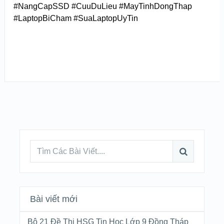
#NangCapSSD #CuuDuLieu #MayTinhDongThap
#LaptopBiCham #SuaLaptopUyTin
Bài viết mới
Bộ 21 Đề Thi HSG Tin Học Lớp 9 Đồng Tháp