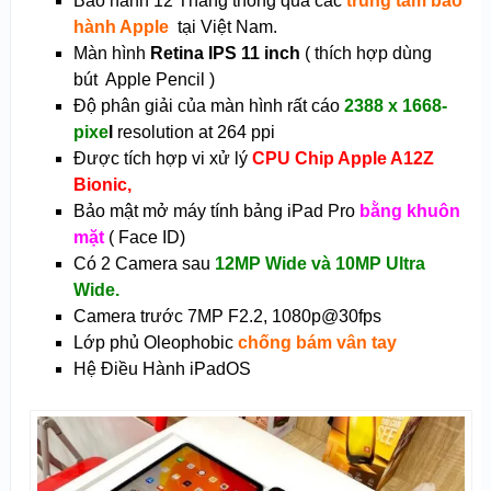
Bảo hành 12 Tháng thông qua các
trung tâm bảo
hành Apple
tại Việt Nam.
Màn hình
Retina IPS 11 inch
( thích hợp dùng
bút Apple Pencil )
Độ phân giải của màn hình rất cáo
2388 x 1668-
pixe
l
resolution at 264 ppi
Được tích hợp vi xử lý
CPU Chip Apple A12Z
Bionic,
Bảo mật mở máy tính bảng iPad Pro
bằng khuôn
mặt
( Face ID)
Có 2 Camera sau
12MP Wide và 10MP Ultra
Wide.
Camera trước 7MP F2.2, 1080p@30fps
Lớp phủ Oleophobic
chống bám vân tay
Hệ Điều Hành iPadOS