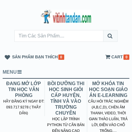
SẢN PHẨM BẠN THÍCH
CART
0
0
MENU
ĐANG MỞ LỚP
BỒI DƯỠNG THI
MỞ KHÓA TIN
TIN HỌC VĂN
HỌC SINH GIỎI
HỌC SOẠN GIÁO
PHÒNG
CẤP HUYỆN,
ÁN E-LEARNING
TỈNH VÀ VÀO
HÃY ĐĂNG KÝ NGAY ĐT:
CÂU HỎI TRẮC NGHIỆM
TRƯỜNG
093.717.9278 ( THẦY
(A,B,C,D), CHÈN ÂM
CHUYÊN
DÂN)
THANH, VIDEO, THỜI
HỌC LẬP TRÌNH
GIAN THẢO LUẬN, TRẢ
PYTHON TỪ CĂN BẢN
LỜI, ĐIỀN VÀO CHỖ
ĐẾN NÂNG CAO
TRỐNG.....