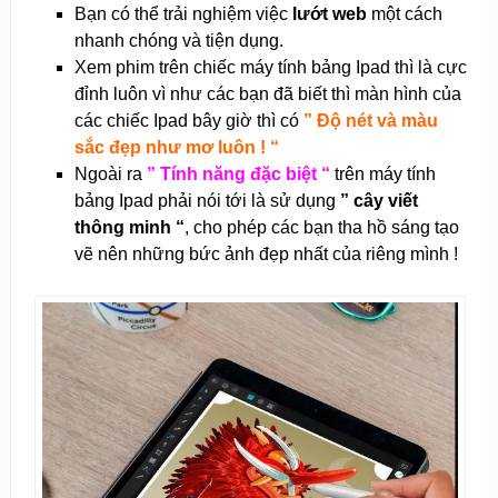
Bạn có thể trải nghiệm việc
lướt web
một cách
nhanh chóng và tiện dụng.
Xem phim trên chiếc máy tính bảng Ipad thì là cực
đỉnh luôn vì như các bạn đã biết thì màn hình của
các chiếc Ipad bây giờ thì có
” Độ nét và màu
sắc đẹp như mơ luôn ! “
Ngoài ra
” Tính năng đặc biệt “
trên máy tính
bảng Ipad phải nói tới là sử dụng
” cây viết
thông minh “
, cho phép các bạn tha hồ sáng tạo
vẽ nên những bức ảnh đẹp nhất của riêng mình !