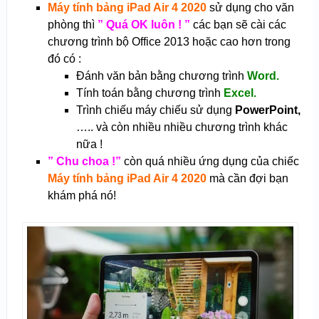
Máy tính bảng iPad Air 4 2020
sử dụng cho
văn
phòng thì
” Quá OK luôn ! ”
các bạn sẽ cài các
chương trình bộ Office 2013 hoặc cao hơn trong
đó có :
Đánh văn bản bằng chương trình
Word.
Tính toán bằng chương trình
Excel.
Trình chiếu máy chiếu sử dụng
PowerPoint,
….. và còn nhiều nhiều chương trình khác
nữa !
” Chu choa !”
còn quá nhiều ứng dụng của chiếc
Máy tính bảng iPad Air 4 2020
mà cần đợi bạn
khám phá nó!