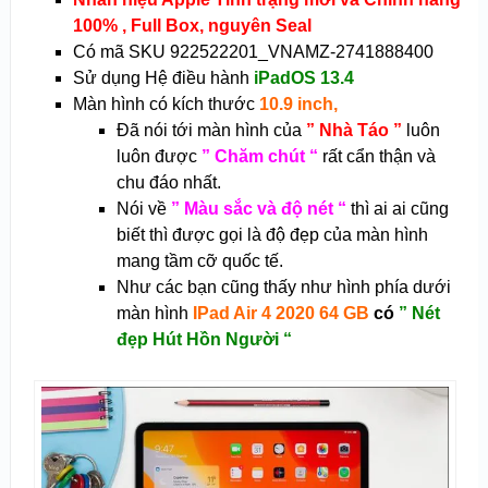
100% , Full Box, nguyên Seal
Có mã SKU
922522201_VNAMZ-2741888400
Sử dụng Hệ điều hành
iPadOS 13.4
Màn hình có kích thước
10.9 inch,
Đã nói tới
màn hình của
” Nhà Táo ”
luôn
luôn được
” Chăm chút “
rất cẩn thận và
chu đáo nhất.
Nói về
” Màu sắc và độ nét “
thì ai ai cũng
biết thì được gọi là độ đẹp của màn hình
mang tầm cỡ quốc tế.
Như các bạn cũng thấy như hình phía dưới
màn hình
IPad Air 4 2020 64 GB
có
” Nét
đẹp Hút Hồn Người “