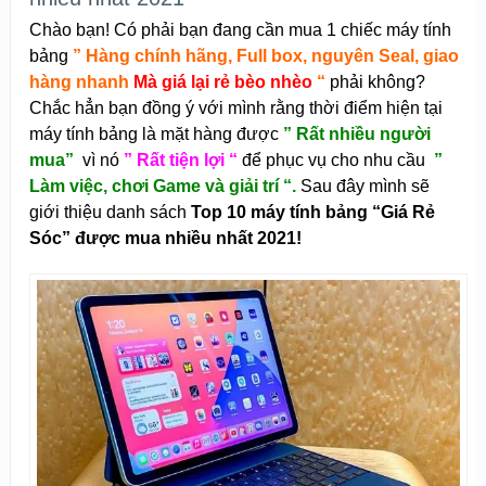
Chào bạn! Có phải bạn đang cần mua 1 chiếc máy tính
bảng
” Hàng chính hãng, Full box, nguyên Seal, giao
hàng nhanh
Mà giá lại rẻ bèo nhèo
“
phải không?
Chắc hẳn bạn đồng ý với mình rằng thời điểm hiện tại
máy tính bảng là mặt hàng được
” Rất nhiều người
mua”
vì nó
” Rất tiện lợi “
để phục vụ cho nhu cầu
”
Làm việc, chơi Game và giải trí “.
Sau đây mình sẽ
giới thiệu danh sách
Top 10 máy tính bảng “Giá Rẻ
Sóc” được mua nhiều nhất 2021!