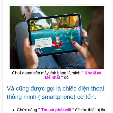
Chơi game trên máy tính bảng là mình
” Khoái và
Mê nhất “
đó
Và cũng được gọi là chiếc điện thoại
thông minh ( smartphone) cỡ lớn.
Chức năng
” Thu và phát wifi “
để các thiết bị thu