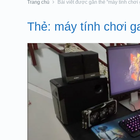
Trang chủ
Bài viết được gắn thẻ “máy tính chơi
Thẻ:
máy tính chơi 