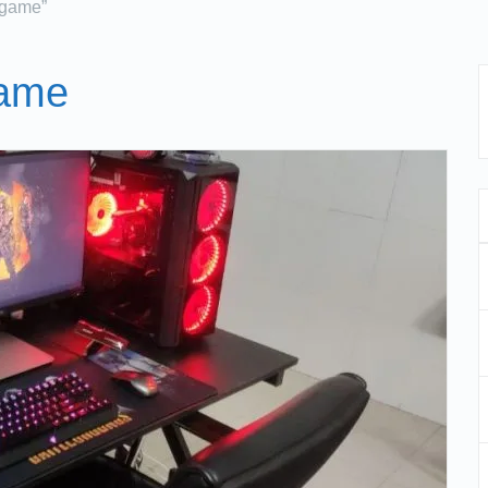
 game”
game