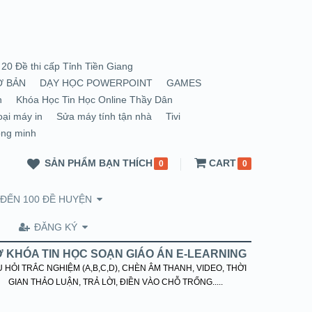
20 Đề thi cấp Tỉnh Tiền Giang
Ơ BẢN
DẠY HỌC POWERPOINT
GAMES
n
Khóa Học Tin Học Online Thầy Dân
oại máy in
Sửa máy tính tận nhà
Tivi
ông minh
SẢN PHẨM BẠN THÍCH
CART
0
0
 ĐẾN 100 ĐỀ HUYỆN
ĐĂNG KÝ
 KHÓA TIN HỌC SOẠN GIÁO ÁN E-LEARNING
 HỎI TRẮC NGHIỆM (A,B,C,D), CHÈN ÂM THANH, VIDEO, THỜI
GIAN THẢO LUẬN, TRẢ LỜI, ĐIỀN VÀO CHỖ TRỐNG.....