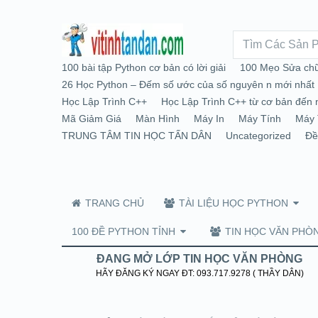
100 bài tập Python cơ bản có lời giải
100 Mẹo Sửa chữ
26 Học Python – Đếm số ước của số nguyên n mới nhất
Học Lập Trình C++
Học Lập Trình C++ từ cơ bản đến 
Mã Giảm Giá
Màn Hình
Máy In
Máy Tính
Máy 
TRUNG TÂM TIN HỌC TẤN DÂN
Uncategorized
Đề
TRANG CHỦ
TÀI LIỆU HỌC PYTHON
100 ĐỀ PYTHON TỈNH
TIN HỌC VĂN PHÒ
ĐANG MỞ LỚP TIN HỌC VĂN PHÒNG
HÃY ĐĂNG KÝ NGAY ĐT: 093.717.9278 ( THẦY DÂN)