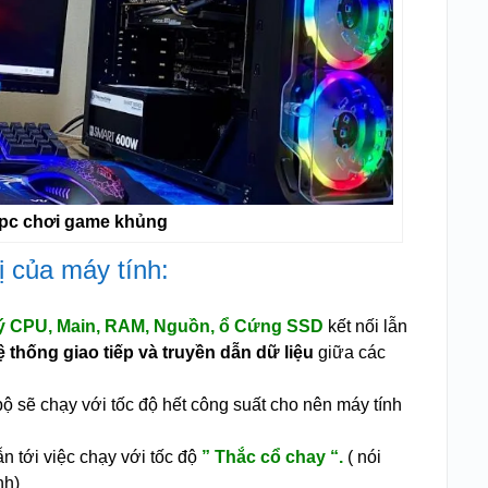
 pc chơi game khủng
ị của máy tính:
 lý CPU, Main, RAM, Nguồn, ổ Cứng SSD
kết nối lẫn
ệ thống giao tiếp và truyền dẫn dữ liệu
giữa các
 bộ sẽ chạy với tốc độ hết công suất cho nên máy tính
ẫn tới việc chạy với tốc độ
” Thắc cổ chay “.
( nói
nh)