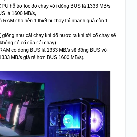
ý CPU hỗ trợ tốc độ chạy với dòng BUS là 1333 MB/s
US là 1600 MB/s,
RAM cho nên 1 thiết bị chạy thì nhanh quá còn 1
 giống như cái chay khi đổ nước ra khi tới cổ chay sẽ
 không có cổ của cái chay).
n RAM có dòng BUS là 1333 MB/s sẽ đồng BUS với
333 MB/s giá rẻ hơn BUS 1600 MB/s).