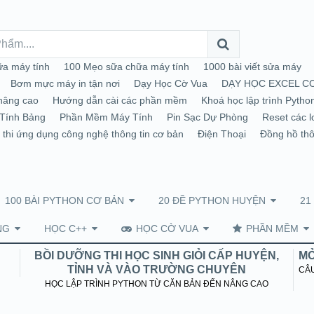
a máy tính
100 Mẹo sữa chữa máy tính
1000 bài viết sửa máy
Bơm mực máy in tận nơi
Dạy Học Cờ Vua
DẠY HỌC EXCEL C
nâng cao
Hướng dẫn cài các phần mềm
Khoá học lập trình Pytho
Tính Bảng
Phần Mềm Máy Tính
Pin Sạc Dự Phòng
Reset các l
 thi ứng dụng công nghệ thông tin cơ bản
Điện Thoại
Đồng hồ th
100 BÀI PYTHON CƠ BẢN
20 ĐỀ PYTHON HUYỆN
21
NG
HỌC C++
HỌC CỜ VUA
PHẦN MỀM
BỒI DƯỠNG THI HỌC SINH GIỎI CẤP HUYỆN,
MỞ
TỈNH VÀ VÀO TRƯỜNG CHUYÊN
CÂU
HỌC LẬP TRÌNH PYTHON TỪ CĂN BẢN ĐẾN NÂNG CAO