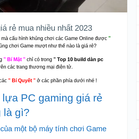
giá rẻ mua nhiều nhất 2023
ẻ
mà cấu hình khủng chơi các Game Online được
”
ủng chơi Game mượt như thế nào là giá rẻ?
g
” Bí Mật ”
chỉ có trong
” Top 10 build dàn pc
trên các trang thương mại điện tử.
 các
” Bí Quyết ”
ở các phần phía dưới nhé !
 lựa PC gaming giá rẻ
 là gì?
g của một bộ máy tính chơi Game