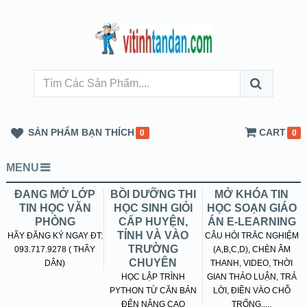
SẢN PHẨM BẠN THÍCH
CART
0
0
MENU
ĐANG MỞ LỚP
BỒI DƯỠNG THI
MỞ KHÓA TIN
TIN HỌC VĂN
HỌC SINH GIỎI
HỌC SOẠN GIÁO
PHÒNG
CẤP HUYỆN,
ÁN E-LEARNING
TỈNH VÀ VÀO
HÃY ĐĂNG KÝ NGAY ĐT:
CÂU HỎI TRẮC NGHIỆM
TRƯỜNG
093.717.9278 ( THẦY
(A,B,C,D), CHÈN ÂM
CHUYÊN
DÂN)
THANH, VIDEO, THỜI
HỌC LẬP TRÌNH
GIAN THẢO LUẬN, TRẢ
PYTHON TỪ CĂN BẢN
LỜI, ĐIỀN VÀO CHỖ
ĐẾN NÂNG CAO
TRỐNG.....