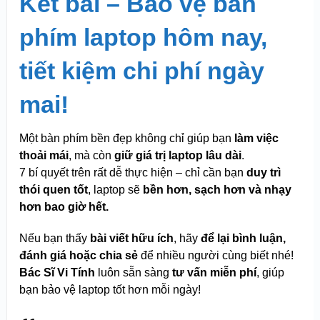
Kết bài – Bảo vệ bàn
phím laptop hôm nay,
tiết kiệm chi phí ngày
mai!
Một bàn phím bền đẹp không chỉ giúp bạn
làm việc
thoải mái
, mà còn
giữ giá trị laptop lâu dài
.
7 bí quyết trên rất dễ thực hiện – chỉ cần bạn
duy trì
thói quen tốt
, laptop sẽ
bền hơn, sạch hơn và nhạy
hơn bao giờ hết.
Nếu bạn thấy
bài viết hữu ích
, hãy
để lại bình luận,
đánh giá hoặc chia sẻ
để nhiều người cùng biết nhé!
Bác Sĩ Vi Tính
luôn sẵn sàng
tư vấn miễn phí
, giúp
bạn bảo vệ laptop tốt hơn mỗi ngày!