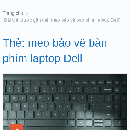
Trang chủ
Bài viết được gắn thẻ “mẹo bảo vệ bàn phím laptop Dell”
Thẻ:
mẹo bảo vệ bàn
phím laptop Dell