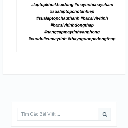
#laptopkhoikhoidong #maytinhchaycham
#sualaptopchotanhiep
#sualaptopchauthanh #bacsivivitinh
#bacsivitinhdongthap
#nangcapmaytinhvanphong
#cuudulieumaytinh #thaynguonpcdongthap