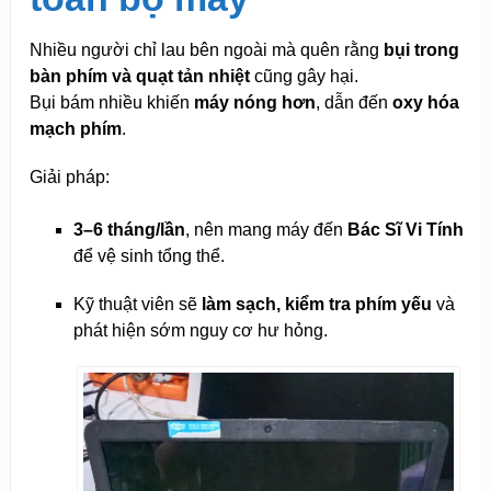
Nhiều người chỉ lau bên ngoài mà quên rằng
bụi trong
bàn phím và quạt tản nhiệt
cũng gây hại.
Bụi bám nhiều khiến
máy nóng hơn
, dẫn đến
oxy hóa
mạch phím
.
Giải pháp:
3–6 tháng/lần
, nên mang máy đến
Bác Sĩ Vi Tính
để vệ sinh tổng thể.
Kỹ thuật viên sẽ
làm sạch, kiểm tra phím yếu
và
phát hiện sớm nguy cơ hư hỏng.