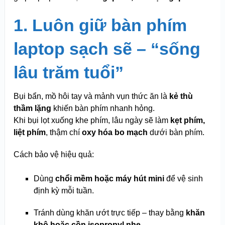
1. Luôn giữ bàn phím
laptop sạch sẽ – “sống
lâu trăm tuổi”
Bụi bẩn, mồ hôi tay và mảnh vụn thức ăn là
kẻ thù
thầm lặng
khiến bàn phím nhanh hỏng.
Khi bụi lọt xuống khe phím, lâu ngày sẽ làm
kẹt phím,
liệt phím
, thậm chí
oxy hóa bo mạch
dưới bàn phím.
Cách bảo vệ hiệu quả:
Dùng
chổi mềm hoặc máy hút mini
để vệ sinh
định kỳ mỗi tuần.
Tránh dùng khăn ướt trực tiếp – thay bằng
khăn
khô hoặc cồn isopropyl nhẹ
.