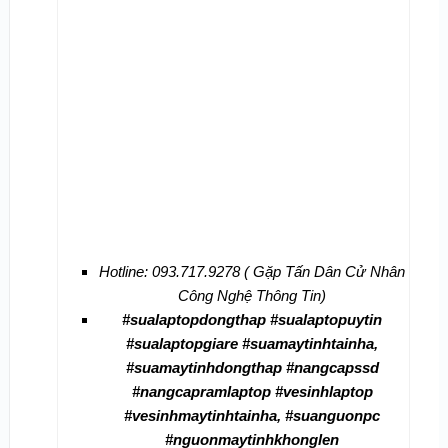
Hotline: 093.717.9278 ( Gặp Tấn Dân Cử Nhân
Công Nghệ Thông Tin)
#sualaptopdongthap #sualaptopuytin
#sualaptopgiare #suamaytinhtainha,
#suamaytinhdongthap #nangcapssd
#nangcapramlaptop #vesinhlaptop
#vesinhmaytinhtainha, #suanguonpc
#nguonmaytinhkhonglen