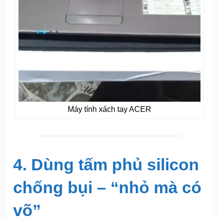
Máy tính xách tay ACER
4. Dùng tấm phủ silicon
chống bụi – “nhỏ mà có
võ”