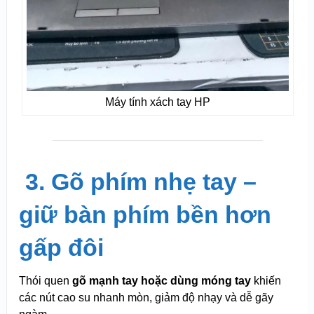
Máy tính xách tay HP
️
3. Gõ phím nhẹ tay –
giữ bàn phím bền hơn
gấp đôi
Thói quen
gõ mạnh tay hoặc dùng móng tay
khiến
các nút cao su nhanh mòn, giảm độ nhạy và dễ gãy