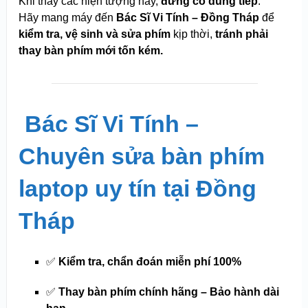
Khi thấy các hiện tượng này,
đừng cố dùng tiếp
.
Hãy mang máy đến
Bác Sĩ Vi Tính – Đồng Tháp
để
kiểm tra, vệ sinh và sửa phím
kịp thời,
tránh phải
thay bàn phím mới tốn kém.
️
Bác Sĩ Vi Tính –
Chuyên sửa bàn phím
laptop uy tín tại Đồng
Tháp
✅
Kiểm tra, chẩn đoán miễn phí 100%
✅
Thay bàn phím chính hãng – Bảo hành dài