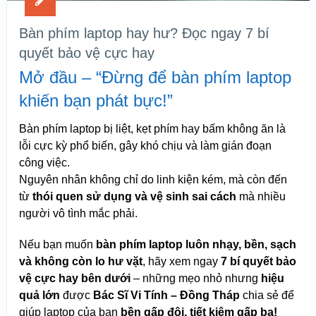
Bàn phím laptop hay hư? Đọc ngay 7 bí
quyết bảo vệ cực hay
Mở đầu – “Đừng để bàn phím laptop
khiến bạn phát bực!”
Bàn phím laptop bị liệt, kẹt phím hay bấm không ăn là
lỗi cực kỳ phổ biến, gây khó chịu và làm gián đoạn
công việc.
Nguyên nhân không chỉ do linh kiện kém, mà còn đến
từ
thói quen sử dụng và vệ sinh sai cách
mà nhiều
người vô tình mắc phải.
Nếu bạn muốn
bàn phím laptop luôn nhạy, bền, sạch
và không còn lo hư vặt
, hãy xem ngay
7 bí quyết bảo
vệ cực hay bên dưới
– những mẹo nhỏ nhưng
hiệu
quả lớn
được
Bác Sĩ Vi Tính – Đồng Tháp
chia sẻ để
giúp laptop của bạn
bền gấp đôi, tiết kiệm gấp ba!