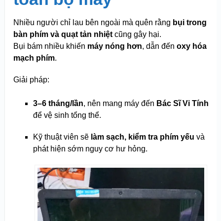
Nhiều người chỉ lau bên ngoài mà quên rằng
bụi trong
bàn phím và quạt tản nhiệt
cũng gây hại.
Bụi bám nhiều khiến
máy nóng hơn
, dẫn đến
oxy hóa
mạch phím
.
Giải pháp:
3–6 tháng/lần
, nên mang máy đến
Bác Sĩ Vi Tính
để vệ sinh tổng thể.
Kỹ thuật viên sẽ
làm sạch, kiểm tra phím yếu
và
phát hiện sớm nguy cơ hư hỏng.