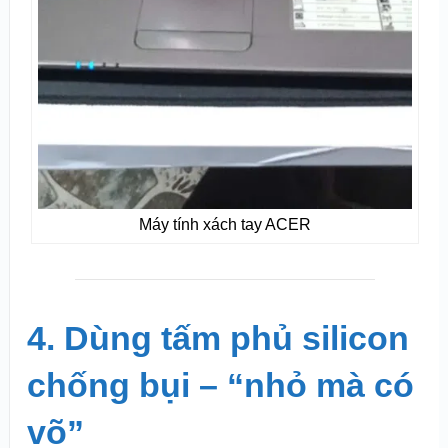
Máy tính xách tay ACER
4. Dùng tấm phủ silicon
chống bụi – “nhỏ mà có
võ”