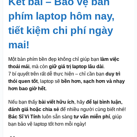
Kết bài – Bảo vệ bàn
phím laptop hôm nay,
tiết kiệm chi phí ngày
mai!
Một bàn phím bền đẹp không chỉ giúp bạn
làm việc
thoải mái
, mà còn
giữ giá trị laptop lâu dài
.
7 bí quyết trên rất dễ thực hiện – chỉ cần bạn
duy trì
thói quen tốt
, laptop sẽ
bền hơn, sạch hơn và nhạy
hơn bao giờ hết.
Nếu bạn thấy
bài viết hữu ích
, hãy
để lại bình luận,
đánh giá hoặc chia sẻ
để nhiều người cùng biết nhé!
Bác Sĩ Vi Tính
luôn sẵn sàng
tư vấn miễn phí
, giúp
bạn bảo vệ laptop tốt hơn mỗi ngày!