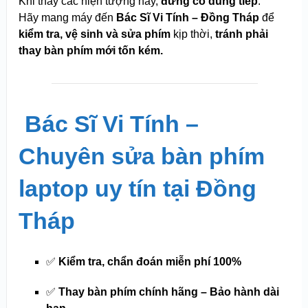
Khi thấy các hiện tượng này,
đừng cố dùng tiếp
.
Hãy mang máy đến
Bác Sĩ Vi Tính – Đồng Tháp
để
kiểm tra, vệ sinh và sửa phím
kịp thời,
tránh phải
thay bàn phím mới tốn kém.
️
Bác Sĩ Vi Tính –
Chuyên sửa bàn phím
laptop uy tín tại Đồng
Tháp
✅
Kiểm tra, chẩn đoán miễn phí 100%
✅
Thay bàn phím chính hãng – Bảo hành dài