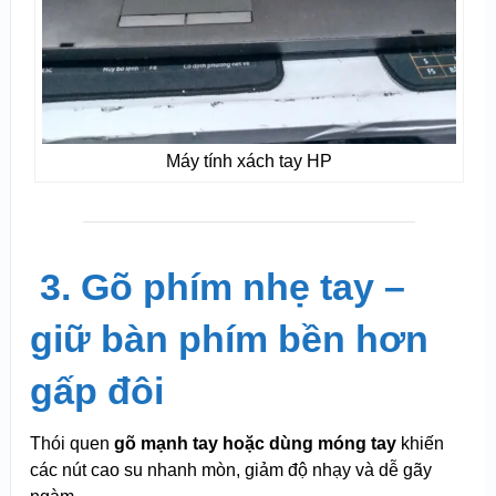
Máy tính xách tay HP
️
3. Gõ phím nhẹ tay –
giữ bàn phím bền hơn
gấp đôi
Thói quen
gõ mạnh tay hoặc dùng móng tay
khiến
các nút cao su nhanh mòn, giảm độ nhạy và dễ gãy