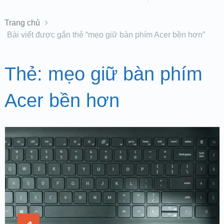
Trang chủ
Bài viết được gắn thẻ “mẹo giữ bàn phím Acer bền hơn”
Thẻ:
mẹo giữ bàn phím
Acer bền hơn