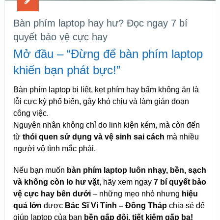
Bàn phím laptop hay hư? Đọc ngay 7 bí
quyết bảo vệ cực hay
Mở đầu – “Đừng để bàn phím laptop
khiến bạn phát bực!”
Bàn phím laptop bị liệt, kẹt phím hay bấm không ăn là
lỗi cực kỳ phổ biến, gây khó chịu và làm gián đoạn
công việc.
Nguyên nhân không chỉ do linh kiện kém, mà còn đến
từ
thói quen sử dụng và vệ sinh sai cách
mà nhiều
người vô tình mắc phải.
Nếu bạn muốn
bàn phím laptop luôn nhạy, bền, sạch
và không còn lo hư vặt
, hãy xem ngay
7 bí quyết bảo
vệ cực hay bên dưới
– những mẹo nhỏ nhưng
hiệu
quả lớn
được
Bác Sĩ Vi Tính – Đồng Tháp
chia sẻ để
giúp laptop của bạn
bền gấp đôi, tiết kiệm gấp ba!