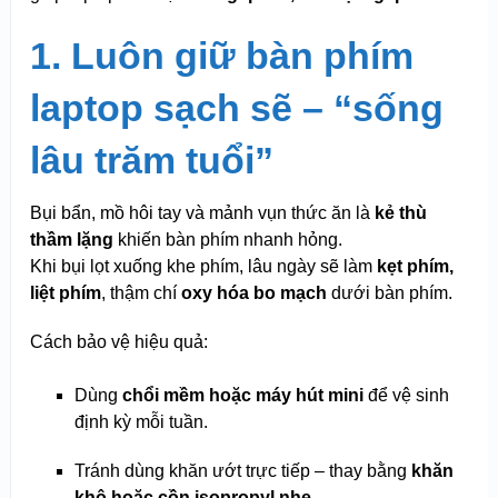
1. Luôn giữ bàn phím
laptop sạch sẽ – “sống
lâu trăm tuổi”
Bụi bẩn, mồ hôi tay và mảnh vụn thức ăn là
kẻ thù
thầm lặng
khiến bàn phím nhanh hỏng.
Khi bụi lọt xuống khe phím, lâu ngày sẽ làm
kẹt phím,
liệt phím
, thậm chí
oxy hóa bo mạch
dưới bàn phím.
Cách bảo vệ hiệu quả:
Dùng
chổi mềm hoặc máy hút mini
để vệ sinh
định kỳ mỗi tuần.
Tránh dùng khăn ướt trực tiếp – thay bằng
khăn
khô hoặc cồn isopropyl nhẹ
.