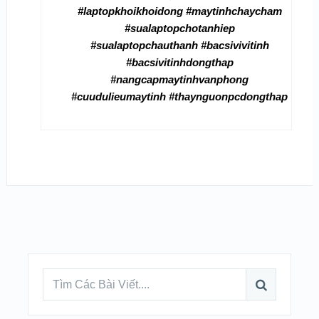
#laptopkhoikhoidong #maytinhchaycham
#sualaptopchotanhiep
#sualaptopchauthanh #bacsivivitinh
#bacsivitinhdongthap
#nangcapmaytinhvanphong
#cuudulieumaytinh #thaynguonpcdongthap