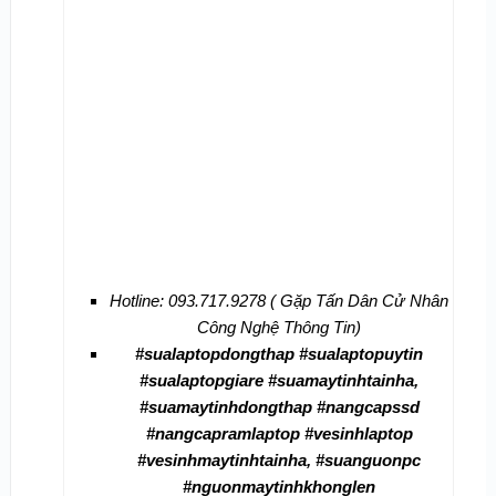
Hotline: 093.717.9278 ( Gặp Tấn Dân Cử Nhân
Công Nghệ Thông Tin)
#sualaptopdongthap #sualaptopuytin
#sualaptopgiare #suamaytinhtainha,
#suamaytinhdongthap #nangcapssd
#nangcapramlaptop #vesinhlaptop
#vesinhmaytinhtainha, #suanguonpc
#nguonmaytinhkhonglen