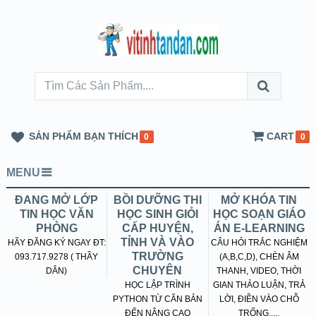
SẢN PHẨM BẠN THÍCH
CART
0
0
MENU
ĐANG MỞ LỚP
BỒI DƯỠNG THI
MỞ KHÓA TIN
TIN HỌC VĂN
HỌC SINH GIỎI
HỌC SOẠN GIÁO
PHÒNG
CẤP HUYỆN,
ÁN E-LEARNING
TỈNH VÀ VÀO
HÃY ĐĂNG KÝ NGAY ĐT:
CÂU HỎI TRẮC NGHIỆM
TRƯỜNG
093.717.9278 ( THẦY
(A,B,C,D), CHÈN ÂM
CHUYÊN
DÂN)
THANH, VIDEO, THỜI
HỌC LẬP TRÌNH
GIAN THẢO LUẬN, TRẢ
PYTHON TỪ CĂN BẢN
LỜI, ĐIỀN VÀO CHỖ
ĐẾN NÂNG CAO
TRỐNG.....