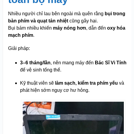
Nhiều người chỉ lau bên ngoài mà quên rằng
bụi trong
bàn phím và quạt tản nhiệt
cũng gây hại.
Bụi bám nhiều khiến
máy nóng hơn
, dẫn đến
oxy hóa
mạch phím
.
Giải pháp:
3–6 tháng/lần
, nên mang máy đến
Bác Sĩ Vi Tính
để vệ sinh tổng thể.
Kỹ thuật viên sẽ
làm sạch, kiểm tra phím yếu
và
phát hiện sớm nguy cơ hư hỏng.