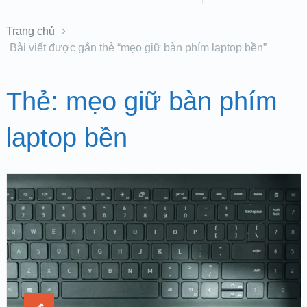
Trang chủ
Bài viết được gắn thẻ “mẹo giữ bàn phím laptop bền”
Thẻ:
mẹo giữ bàn phím
laptop bền