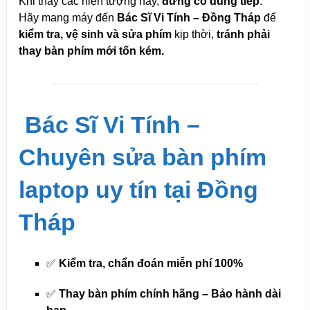
Khi thấy các hiện tượng này,
đừng cố dùng tiếp
.
Hãy mang máy đến
Bác Sĩ Vi Tính – Đồng Tháp
để
kiểm tra, vệ sinh và sửa phím
kịp thời,
tránh phải
thay bàn phím mới tốn kém.
️
Bác Sĩ Vi Tính –
Chuyên sửa bàn phím
laptop uy tín tại Đồng
Tháp
✅
Kiểm tra, chẩn đoán miễn phí 100%
✅
Thay bàn phím chính hãng – Bảo hành dài