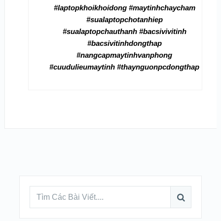
#laptopkhoikhoidong #maytinhchaycham
#sualaptopchotanhiep
#sualaptopchauthanh #bacsivivitinh
#bacsivitinhdongthap
#nangcapmaytinhvanphong
#cuudulieumaytinh #thaynguonpcdongthap