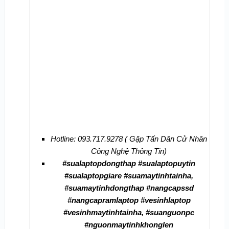
Hotline: 093.717.9278 ( Gặp Tấn Dân Cử Nhân
Công Nghệ Thông Tin)
#sualaptopdongthap #sualaptopuytin
#sualaptopgiare #suamaytinhtainha,
#suamaytinhdongthap #nangcapssd
#nangcapramlaptop #vesinhlaptop
#vesinhmaytinhtainha, #suanguonpc
#nguonmaytinhkhonglen