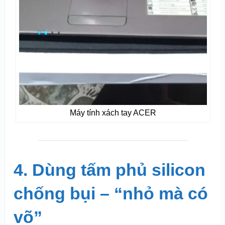
Máy tính xách tay ACER
4. Dùng tấm phủ silicon
chống bụi – “nhỏ mà có
võ”