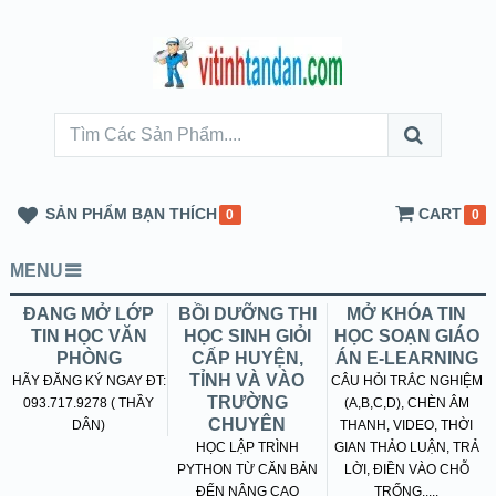
SẢN PHẨM BẠN THÍCH
CART
0
0
MENU
ĐANG MỞ LỚP
BỒI DƯỠNG THI
MỞ KHÓA TIN
TIN HỌC VĂN
HỌC SINH GIỎI
HỌC SOẠN GIÁO
PHÒNG
CẤP HUYỆN,
ÁN E-LEARNING
TỈNH VÀ VÀO
HÃY ĐĂNG KÝ NGAY ĐT:
CÂU HỎI TRẮC NGHIỆM
TRƯỜNG
093.717.9278 ( THẦY
(A,B,C,D), CHÈN ÂM
CHUYÊN
DÂN)
THANH, VIDEO, THỜI
HỌC LẬP TRÌNH
GIAN THẢO LUẬN, TRẢ
PYTHON TỪ CĂN BẢN
LỜI, ĐIỀN VÀO CHỖ
ĐẾN NÂNG CAO
TRỐNG.....