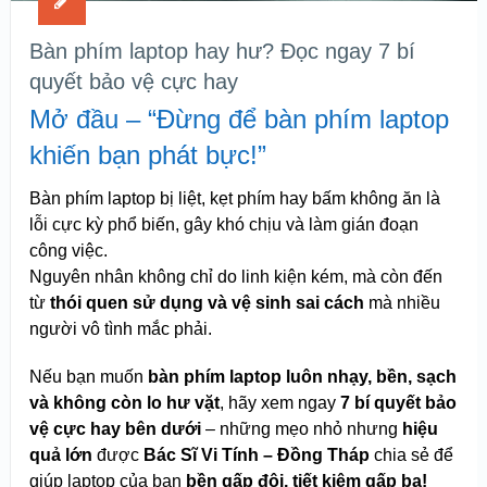
Bàn phím laptop hay hư? Đọc ngay 7 bí
quyết bảo vệ cực hay
Mở đầu – “Đừng để bàn phím laptop
khiến bạn phát bực!”
Bàn phím laptop bị liệt, kẹt phím hay bấm không ăn là
lỗi cực kỳ phổ biến, gây khó chịu và làm gián đoạn
công việc.
Nguyên nhân không chỉ do linh kiện kém, mà còn đến
từ
thói quen sử dụng và vệ sinh sai cách
mà nhiều
người vô tình mắc phải.
Nếu bạn muốn
bàn phím laptop luôn nhạy, bền, sạch
và không còn lo hư vặt
, hãy xem ngay
7 bí quyết bảo
vệ cực hay bên dưới
– những mẹo nhỏ nhưng
hiệu
quả lớn
được
Bác Sĩ Vi Tính – Đồng Tháp
chia sẻ để
giúp laptop của bạn
bền gấp đôi, tiết kiệm gấp ba!