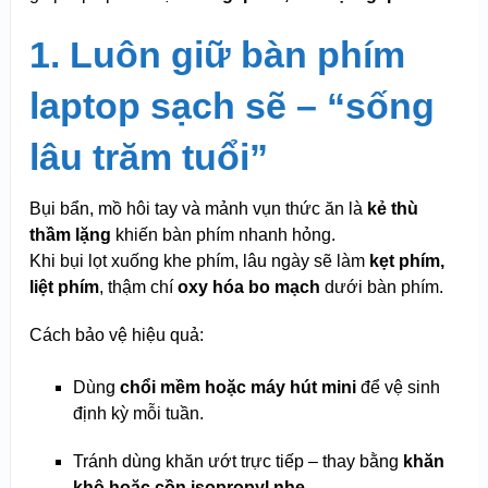
1. Luôn giữ bàn phím
laptop sạch sẽ – “sống
lâu trăm tuổi”
Bụi bẩn, mồ hôi tay và mảnh vụn thức ăn là
kẻ thù
thầm lặng
khiến bàn phím nhanh hỏng.
Khi bụi lọt xuống khe phím, lâu ngày sẽ làm
kẹt phím,
liệt phím
, thậm chí
oxy hóa bo mạch
dưới bàn phím.
Cách bảo vệ hiệu quả:
Dùng
chổi mềm hoặc máy hút mini
để vệ sinh
định kỳ mỗi tuần.
Tránh dùng khăn ướt trực tiếp – thay bằng
khăn
khô hoặc cồn isopropyl nhẹ
.