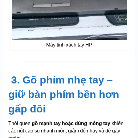
Máy tính xách tay HP
️
3. Gõ phím nhẹ tay –
giữ bàn phím bền hơn
gấp đôi
Thói quen
gõ mạnh tay hoặc dùng móng tay
khiến
các nút cao su nhanh mòn, giảm độ nhạy và dễ gãy