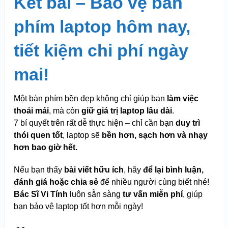
Kết bài – Bảo vệ bàn
phím laptop hôm nay,
tiết kiệm chi phí ngày
mai!
Một bàn phím bền đẹp không chỉ giúp bạn
làm việc
thoải mái
, mà còn
giữ giá trị laptop lâu dài
.
7 bí quyết trên rất dễ thực hiện – chỉ cần bạn
duy trì
thói quen tốt
, laptop sẽ
bền hơn, sạch hơn và nhạy
hơn bao giờ hết.
Nếu bạn thấy
bài viết hữu ích
, hãy
để lại bình luận,
đánh giá hoặc chia sẻ
để nhiều người cùng biết nhé!
Bác Sĩ Vi Tính
luôn sẵn sàng
tư vấn miễn phí
, giúp
bạn bảo vệ laptop tốt hơn mỗi ngày!