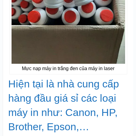
Mực nạp máy in trắng đen của máy in laser
Hiện tại là nhà cung cấp
hàng đầu giá sỉ các loại
máy in như: Canon, HP,
Brother, Epson,…