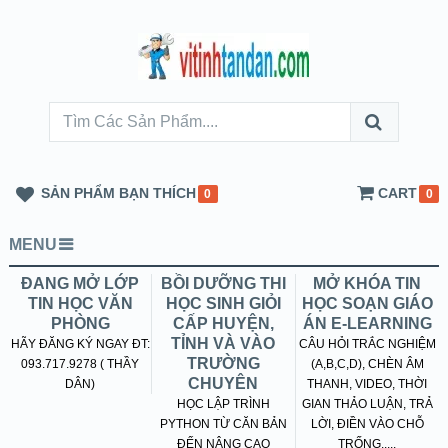
SẢN PHẨM BẠN THÍCH
CART
0
0
MENU
ĐANG MỞ LỚP
BỒI DƯỠNG THI
MỞ KHÓA TIN
TIN HỌC VĂN
HỌC SINH GIỎI
HỌC SOẠN GIÁO
PHÒNG
CẤP HUYỆN,
ÁN E-LEARNING
TỈNH VÀ VÀO
HÃY ĐĂNG KÝ NGAY ĐT:
CÂU HỎI TRẮC NGHIỆM
TRƯỜNG
093.717.9278 ( THẦY
(A,B,C,D), CHÈN ÂM
CHUYÊN
DÂN)
THANH, VIDEO, THỜI
HỌC LẬP TRÌNH
GIAN THẢO LUẬN, TRẢ
PYTHON TỪ CĂN BẢN
LỜI, ĐIỀN VÀO CHỖ
ĐẾN NÂNG CAO
TRỐNG.....