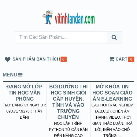
SẢN PHẨM BẠN THÍCH
CART
0
0
MENU
ĐANG MỞ LỚP
BỒI DƯỠNG THI
MỞ KHÓA TIN
TIN HỌC VĂN
HỌC SINH GIỎI
HỌC SOẠN GIÁO
PHÒNG
CẤP HUYỆN,
ÁN E-LEARNING
TỈNH VÀ VÀO
HÃY ĐĂNG KÝ NGAY ĐT:
CÂU HỎI TRẮC NGHIỆM
TRƯỜNG
093.717.9278 ( THẦY
(A,B,C,D), CHÈN ÂM
CHUYÊN
DÂN)
THANH, VIDEO, THỜI
HỌC LẬP TRÌNH
GIAN THẢO LUẬN, TRẢ
PYTHON TỪ CĂN BẢN
LỜI, ĐIỀN VÀO CHỖ
ĐẾN NÂNG CAO
TRỐNG.....