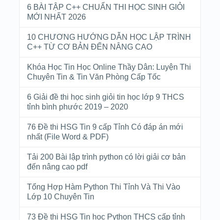
6 BÀI TẬP C++ CHUẨN THI HỌC SINH GIỎI
MỚI NHẤT 2026
10 CHƯƠNG HƯỚNG DẪN HỌC LẬP TRÌNH
C++ TỪ CƠ BẢN ĐẾN NÂNG CAO
Khóa Học Tin Học Online Thầy Dân: Luyện Thi
Chuyên Tin & Tin Văn Phòng Cấp Tốc
6 Giải đề thi học sinh giỏi tin học lớp 9 THCS
tỉnh bình phước 2019 – 2020
76 Đề thi HSG Tin 9 cấp Tỉnh Có đáp án mới
nhất (File Word & PDF)
Tải 200 Bài lập trình python có lời giải cơ bản
đến nâng cao pdf
Tổng Hợp Hàm Python Thi Tỉnh Và Thi Vào
Lớp 10 Chuyên Tin
73 Đề thi HSG Tin học Python THCS cấp tỉnh