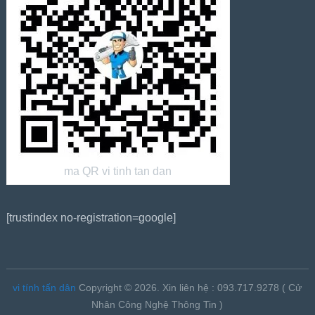
ma QR vi tinh tan dan
[trustindex no-registration=google]
vi tính tấn dân
Copyright © 2026.
Xin liên hệ : 093.717.9278 ( Cử
Nhân Công Nghệ Thông Tin )