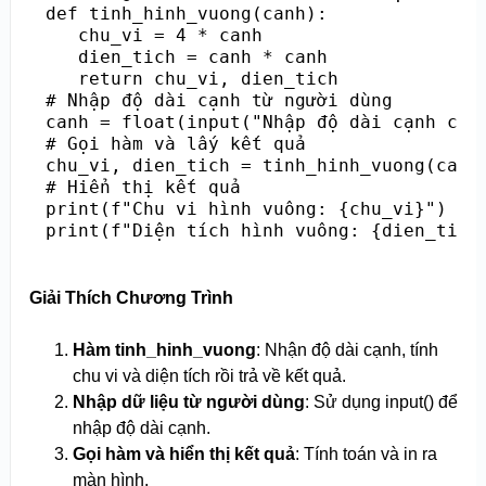
def tinh_hinh_vuong(canh):

   chu_vi = 4 * canh

   dien_tich = canh * canh

   return chu_vi, dien_tich

# Nhập độ dài cạnh từ người dùng

canh = float(input("Nhập độ dài cạnh của 
# Gọi hàm và lấy kết quả

chu_vi, dien_tich = tinh_hinh_vuong(canh)
# Hiển thị kết quả

print(f"Chu vi hình vuông: {chu_vi}")

print(f"Diện tích hình vuông: {dien_tich
Giải Thích Chương Trình
Hàm tinh_hinh_vuong
: Nhận độ dài cạnh, tính
chu vi và diện tích rồi trả về kết quả.
Nhập dữ liệu từ người dùng
: Sử dụng input() để
nhập độ dài cạnh.
Gọi hàm và hiển thị kết quả
: Tính toán và in ra
màn hình.