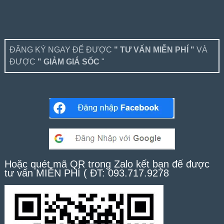
ĐĂNG KÝ NGAY ĐỂ ĐƯỢC
" TƯ VẤN MIỄN PHÍ "
VÀ
ĐƯỢC
" GIẢM GIÁ SỐC
"
Hoặc quét mã QR trong Zalo kết bạn để được
tư vấn MIỄN PHÍ ( ĐT: 093.717.9278