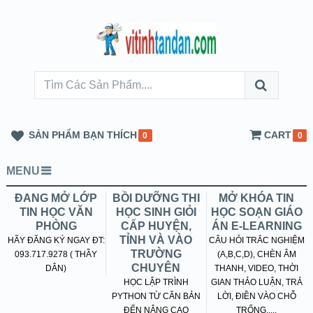
SẢN PHẨM BẠN THÍCH
CART
0
0
MENU
ĐANG MỞ LỚP
BỒI DƯỠNG THI
MỞ KHÓA TIN
TIN HỌC VĂN
HỌC SINH GIỎI
HỌC SOẠN GIÁO
PHÒNG
CẤP HUYỆN,
ÁN E-LEARNING
TỈNH VÀ VÀO
HÃY ĐĂNG KÝ NGAY ĐT:
CÂU HỎI TRẮC NGHIỆM
TRƯỜNG
093.717.9278 ( THẦY
(A,B,C,D), CHÈN ÂM
CHUYÊN
DÂN)
THANH, VIDEO, THỜI
HỌC LẬP TRÌNH
GIAN THẢO LUẬN, TRẢ
PYTHON TỪ CĂN BẢN
LỜI, ĐIỀN VÀO CHỖ
ĐẾN NÂNG CAO
TRỐNG.....