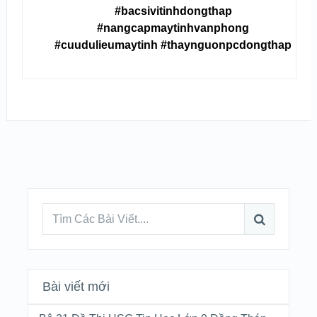
#bacsivitinhdongthap
#nangcapmaytinhvanphong
#cuudulieumaytinh #thaynguonpcdongthap
Bài viết mới