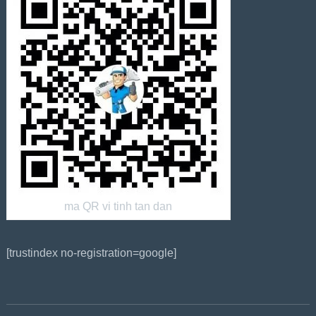
ma QR vi tinh tan dan
[trustindex no-registration=google]