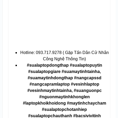
Hotline: 093.717.9278 ( Gặp Tấn Dân Cử Nhân
Công Nghệ Thông Tin)
#sualaptopdongthap #sualaptopuytin
#sualaptopgiare #suamaytinhtainha,
#suamaytinhdongthap #nangcapssd
#nangcapramlaptop #vesinhlaptop
#vesinhmaytinhtainha, #suanguonpc
#nguonmaytinhkhonglen
#laptopkhoikhoidong #maytinhchaycham
#sualaptopchotanhiep
#sualaptopchauthanh #bacsivivitinh