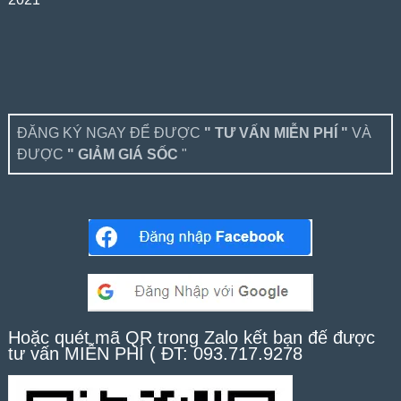
ĐĂNG KÝ NGAY ĐỂ ĐƯỢC
" TƯ VẤN MIỄN PHÍ "
VÀ
ĐƯỢC
" GIẢM GIÁ SỐC
"
Hoặc quét mã QR trong Zalo kết bạn để được
tư vấn MIỄN PHÍ ( ĐT: 093.717.9278