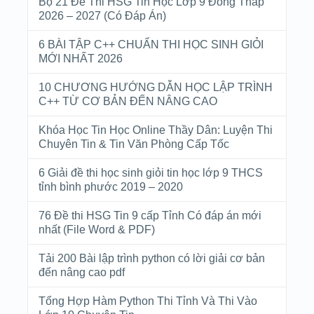
Bộ 21 Đề Thi HSG Tin Học Lớp 9 Đồng Tháp
2026 – 2027 (Có Đáp Án)
6 BÀI TẬP C++ CHUẨN THI HỌC SINH GIỎI
MỚI NHẤT 2026
10 CHƯƠNG HƯỚNG DẪN HỌC LẬP TRÌNH
C++ TỪ CƠ BẢN ĐẾN NÂNG CAO
Khóa Học Tin Học Online Thầy Dân: Luyện Thi
Chuyên Tin & Tin Văn Phòng Cấp Tốc
6 Giải đề thi học sinh giỏi tin học lớp 9 THCS
tỉnh bình phước 2019 – 2020
76 Đề thi HSG Tin 9 cấp Tỉnh Có đáp án mới
nhất (File Word & PDF)
Tải 200 Bài lập trình python có lời giải cơ bản
đến nâng cao pdf
Tổng Hợp Hàm Python Thi Tỉnh Và Thi Vào