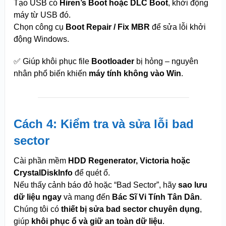
Tạo USB có
Hiren’s Boot hoặc DLC Boot
, khởi động
máy từ USB đó.
Chọn công cụ
Boot Repair / Fix MBR
để sửa lỗi khởi
động Windows.
✅ Giúp khôi phục file
Bootloader
bị hỏng – nguyên
nhân phổ biến khiến
máy tính không vào Win
.
Cách 4: Kiểm tra và sửa lỗi bad
sector
Cài phần mềm
HDD Regenerator, Victoria hoặc
CrystalDiskInfo
để quét ổ.
Nếu thấy cảnh báo đỏ hoặc “Bad Sector”, hãy
sao lưu
dữ liệu ngay
và mang đến
Bác Sĩ Vi Tính Tân Dân
.
Chúng tôi có
thiết bị sửa bad sector chuyên dụng
,
giúp
khôi phục ổ và giữ an toàn dữ liệu
.