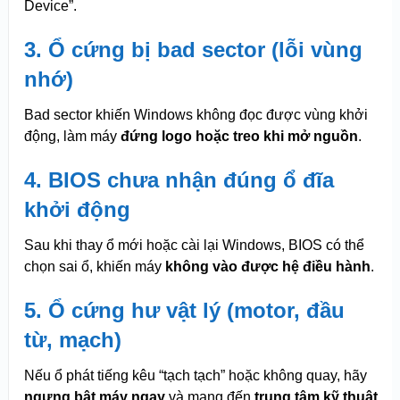
Device”.
3. Ổ cứng bị bad sector (lỗi vùng
nhớ)
Bad sector khiến Windows không đọc được vùng khởi
động, làm máy
đứng logo hoặc treo khi mở nguồn
.
4. BIOS chưa nhận đúng ổ đĩa
khởi động
Sau khi thay ổ mới hoặc cài lại Windows, BIOS có thể
chọn sai ổ, khiến máy
không vào được hệ điều hành
.
5. Ổ cứng hư vật lý (motor, đầu
từ, mạch)
Nếu ổ phát tiếng kêu “tạch tạch” hoặc không quay, hãy
ngưng bật máy ngay
và mang đến
trung tâm kỹ thuật