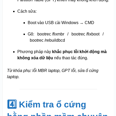
Cách sửa:
Boot vào USB cài Windows → CMD
Gõ:
bootrec /fixmbr
/
bootrec /fixboot
/
bootrec /rebuildbcd
Phương pháp này
khắc phục lỗi khởi động mà
không xóa dữ liệu
nếu thao tác đúng.
Từ khóa phụ: lỗi MBR laptop, GPT lỗi, sửa ổ cứng
laptop.
4️⃣ Kiểm tra ổ cứng