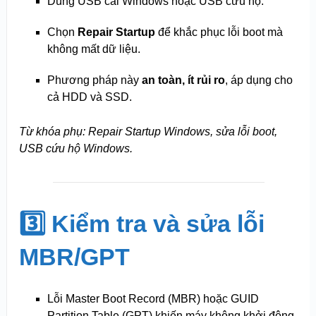
Dùng USB cài Windows hoặc USB cứu hộ.
Chọn
Repair Startup
để khắc phục lỗi boot mà
không mất dữ liệu.
Phương pháp này
an toàn, ít rủi ro
, áp dụng cho
cả HDD và SSD.
Từ khóa phụ: Repair Startup Windows, sửa lỗi boot,
USB cứu hộ Windows.
3️⃣ Kiểm tra và sửa lỗi
MBR/GPT
Lỗi Master Boot Record (MBR) hoặc GUID
Partition Table (GPT) khiến máy không khởi động.