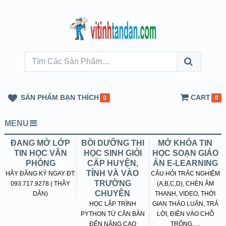
SẢN PHẨM BẠN THÍCH
CART
0
0
MENU
ĐANG MỞ LỚP
BỒI DƯỠNG THI
MỞ KHÓA TIN
TIN HỌC VĂN
HỌC SINH GIỎI
HỌC SOẠN GIÁO
PHÒNG
CẤP HUYỆN,
ÁN E-LEARNING
TỈNH VÀ VÀO
HÃY ĐĂNG KÝ NGAY ĐT:
CÂU HỎI TRẮC NGHIỆM
TRƯỜNG
093.717.9278 ( THẦY
(A,B,C,D), CHÈN ÂM
CHUYÊN
DÂN)
THANH, VIDEO, THỜI
HỌC LẬP TRÌNH
GIAN THẢO LUẬN, TRẢ
PYTHON TỪ CĂN BẢN
LỜI, ĐIỀN VÀO CHỖ
ĐẾN NÂNG CAO
TRỐNG.....