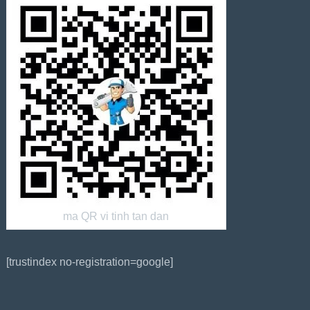
ma QR vi tinh tan dan
[trustindex no-registration=google]