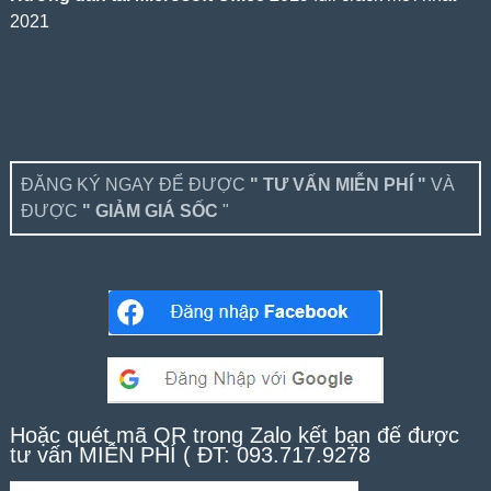
2021
ĐĂNG KÝ NGAY ĐỂ ĐƯỢC
" TƯ VẤN MIỄN PHÍ "
VÀ
ĐƯỢC
" GIẢM GIÁ SỐC
"
Hoặc quét mã QR trong Zalo kết bạn để được
tư vấn MIỄN PHÍ ( ĐT: 093.717.9278