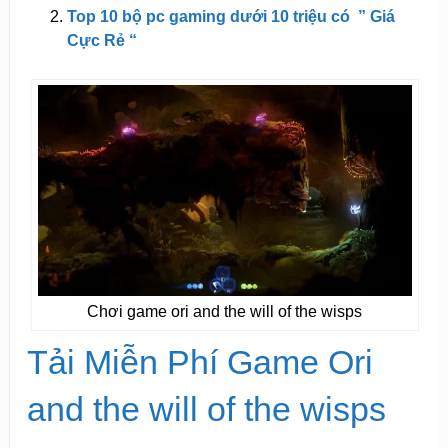
Top 10 bộ pc gaming dưới 10 triệu có ” Giá
Cực Rẻ “
Chơi game ori and the will of the wisps
Tải Miễn Phí Game Ori
and the will of the wisps