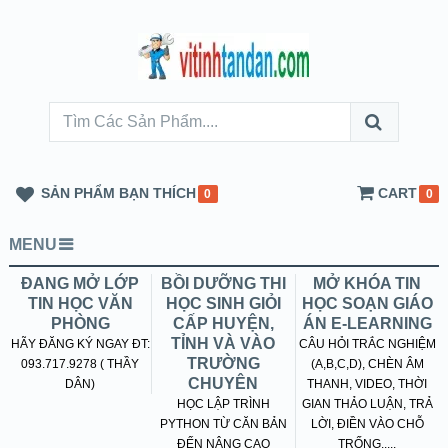
SẢN PHẨM BẠN THÍCH
CART
0
0
MENU
ĐANG MỞ LỚP
BỒI DƯỠNG THI
MỞ KHÓA TIN
TIN HỌC VĂN
HỌC SINH GIỎI
HỌC SOẠN GIÁO
PHÒNG
CẤP HUYỆN,
ÁN E-LEARNING
TỈNH VÀ VÀO
HÃY ĐĂNG KÝ NGAY ĐT:
CÂU HỎI TRẮC NGHIỆM
TRƯỜNG
093.717.9278 ( THẦY
(A,B,C,D), CHÈN ÂM
CHUYÊN
DÂN)
THANH, VIDEO, THỜI
HỌC LẬP TRÌNH
GIAN THẢO LUẬN, TRẢ
PYTHON TỪ CĂN BẢN
LỜI, ĐIỀN VÀO CHỖ
ĐẾN NÂNG CAO
TRỐNG.....