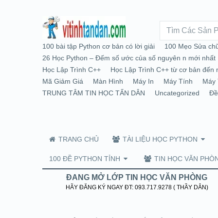
100 bài tập Python cơ bản có lời giải
100 Mẹo Sửa chữ
26 Học Python – Đếm số ước của số nguyên n mới nhất
Học Lập Trình C++
Học Lập Trình C++ từ cơ bản đến 
Mã Giảm Giá
Màn Hình
Máy In
Máy Tính
Máy 
TRUNG TÂM TIN HỌC TẤN DÂN
Uncategorized
Đề
TRANG CHỦ
TÀI LIỆU HỌC PYTHON
100 ĐỀ PYTHON TỈNH
TIN HỌC VĂN PHÒ
ĐANG MỞ LỚP TIN HỌC VĂN PHÒNG
HÃY ĐĂNG KÝ NGAY ĐT: 093.717.9278 ( THẦY DÂN)