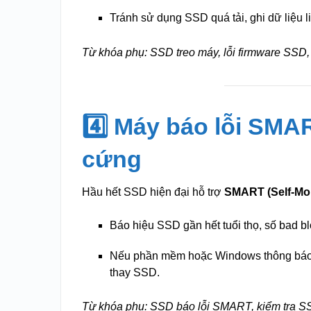
Tránh sử dụng SSD quá tải, ghi dữ liệu li
Từ khóa phụ: SSD treo máy, lỗi firmware SSD
4️⃣ Máy báo lỗi SMA
cứng
Hầu hết SSD hiện đại hỗ trợ
SMART (Self-Mon
Báo hiệu SSD gần hết tuổi thọ, số bad bl
Nếu phần mềm hoặc Windows thông báo
thay SSD.
Từ khóa phụ: SSD báo lỗi SMART, kiểm tra SS