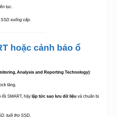
ên tục.
, SSD xuống cấp.
RT hoặc cảnh báo ổ
itoring, Analysis and Reporting Technology)
:
ock tăng.
 lỗi SMART, hãy
lập tức sao lưu dữ liệu
và chuẩn bị
D, tuổi thọ SSD.