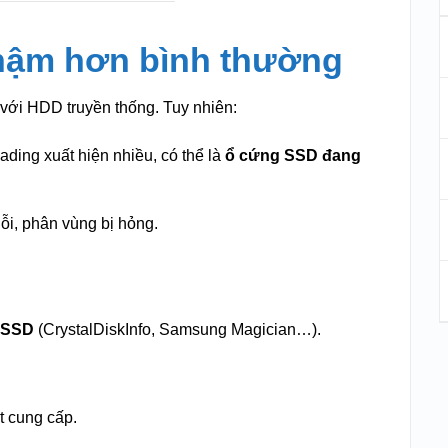
chậm hơn bình thường
ới HDD truyền thống. Tuy nhiên:
ding xuất hiện nhiều, có thể là
ổ cứng SSD đang
ỗi, phân vùng bị hỏng.
 SSD
(CrystalDiskInfo, Samsung Magician…).
t cung cấp.