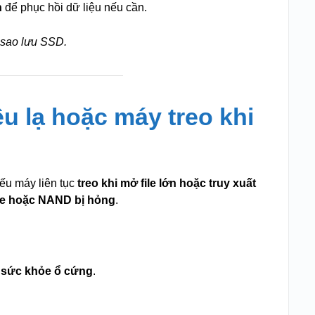
n
để phục hồi dữ liệu nếu cần.
 sao lưu SSD.
êu lạ hoặc máy treo khi
ếu máy liên tục
treo khi mở file lớn hoặc truy xuất
re hoặc NAND bị hỏng
.
 sức khỏe ổ cứng
.