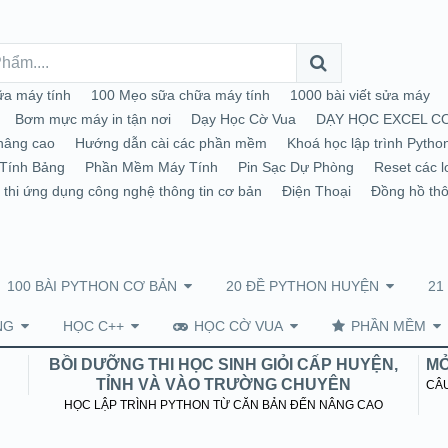
a máy tính
100 Mẹo sữa chữa máy tính
1000 bài viết sửa máy
Bơm mực máy in tận nơi
Dạy Học Cờ Vua
DẠY HỌC EXCEL C
nâng cao
Hướng dẫn cài các phần mềm
Khoá học lập trình Pytho
Tính Bảng
Phần Mềm Máy Tính
Pin Sạc Dự Phòng
Reset các l
 thi ứng dụng công nghệ thông tin cơ bản
Điện Thoại
Đồng hồ th
100 BÀI PYTHON CƠ BẢN
20 ĐỀ PYTHON HUYỆN
21
NG
HỌC C++
HỌC CỜ VUA
PHẦN MỀM
BỒI DƯỠNG THI HỌC SINH GIỎI CẤP HUYỆN,
MỞ
TỈNH VÀ VÀO TRƯỜNG CHUYÊN
CÂU
HỌC LẬP TRÌNH PYTHON TỪ CĂN BẢN ĐẾN NÂNG CAO