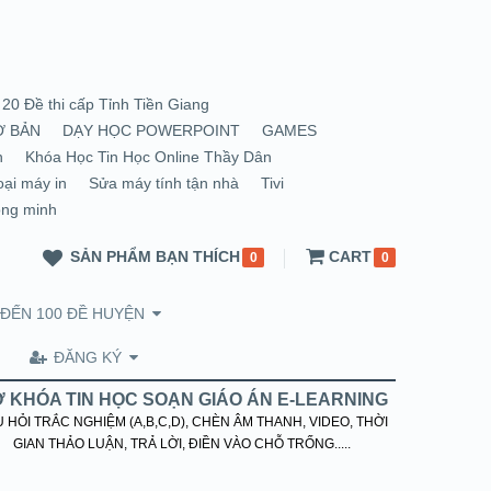
20 Đề thi cấp Tỉnh Tiền Giang
Ơ BẢN
DẠY HỌC POWERPOINT
GAMES
n
Khóa Học Tin Học Online Thầy Dân
oại máy in
Sửa máy tính tận nhà
Tivi
ông minh
SẢN PHẨM BẠN THÍCH
CART
0
0
 ĐẾN 100 ĐỀ HUYỆN
ĐĂNG KÝ
 KHÓA TIN HỌC SOẠN GIÁO ÁN E-LEARNING
 HỎI TRẮC NGHIỆM (A,B,C,D), CHÈN ÂM THANH, VIDEO, THỜI
GIAN THẢO LUẬN, TRẢ LỜI, ĐIỀN VÀO CHỖ TRỐNG.....