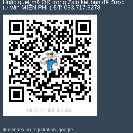
Hoặc quét mã QR trong Zalo kết bạn để được
tư vấn MIỄN PHÍ ( ĐT: 093.717.9278
ma QR vi tinh tan dan
[trustindex no-registration=google]