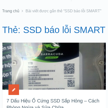
Trang chủ
Bài viết được gắn thẻ “SSD báo lỗi SMART”
Thẻ:
SSD báo lỗi SMART
7 Dấu Hiệu Ổ Cứng SSD Sắp Hỏng – Cách
Phòng Ngừa và Sửa Chữa