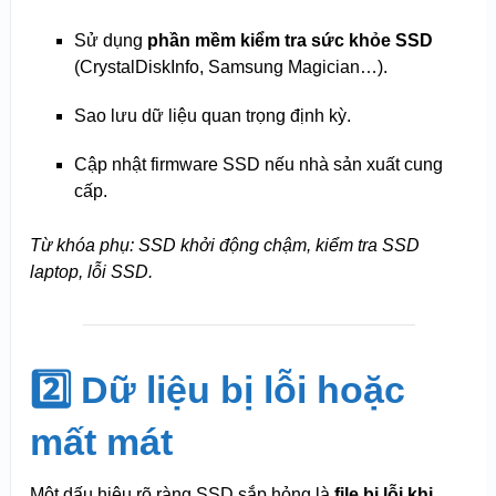
Sử dụng
phần mềm kiểm tra sức khỏe SSD
(CrystalDiskInfo, Samsung Magician…).
Sao lưu dữ liệu quan trọng định kỳ.
Cập nhật firmware SSD nếu nhà sản xuất cung
cấp.
Từ khóa phụ: SSD khởi động chậm, kiểm tra SSD
laptop, lỗi SSD.
2️⃣ Dữ liệu bị lỗi hoặc
mất mát
Một dấu hiệu rõ ràng SSD sắp hỏng là
file bị lỗi khi