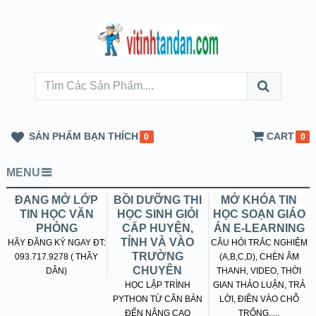
SẢN PHẨM BẠN THÍCH
CART
0
0
MENU
ĐANG MỞ LỚP
BỒI DƯỠNG THI
MỞ KHÓA TIN
TIN HỌC VĂN
HỌC SINH GIỎI
HỌC SOẠN GIÁO
PHÒNG
CẤP HUYỆN,
ÁN E-LEARNING
TỈNH VÀ VÀO
HÃY ĐĂNG KÝ NGAY ĐT:
CÂU HỎI TRẮC NGHIỆM
TRƯỜNG
093.717.9278 ( THẦY
(A,B,C,D), CHÈN ÂM
CHUYÊN
DÂN)
THANH, VIDEO, THỜI
HỌC LẬP TRÌNH
GIAN THẢO LUẬN, TRẢ
PYTHON TỪ CĂN BẢN
LỜI, ĐIỀN VÀO CHỖ
ĐẾN NÂNG CAO
TRỐNG.....