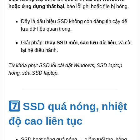
hoặc ứng dụng thất bại
, báo lỗi ghi hoặc file bị hỏng.
Đây là dấu hiệu SSD không còn đáng tin cậy để
lưu dữ liệu quan trọng.
Giải pháp:
thay SSD mới, sao lưu dữ liệu
, và cài
lại hệ điều hành.
Từ khóa phụ: SSD lỗi cài đặt Windows, SSD laptop
hỏng, sửa SSD laptop.
7️⃣ SSD quá nóng, nhiệt
độ cao liên tục
SSD hoạt động quá nóng → giảm tuổi thọ, hỏng