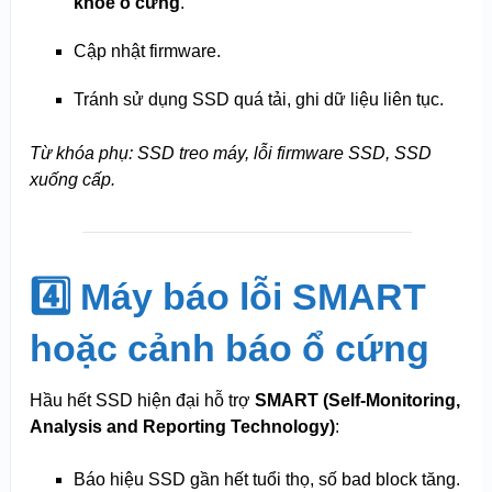
khỏe ổ cứng
.
Cập nhật firmware.
Tránh sử dụng SSD quá tải, ghi dữ liệu liên tục.
Từ khóa phụ: SSD treo máy, lỗi firmware SSD, SSD
xuống cấp.
4️⃣ Máy báo lỗi SMART
hoặc cảnh báo ổ cứng
Hầu hết SSD hiện đại hỗ trợ
SMART (Self-Monitoring,
Analysis and Reporting Technology)
:
Báo hiệu SSD gần hết tuổi thọ, số bad block tăng.