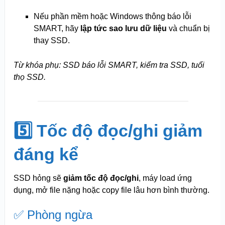
Nếu phần mềm hoặc Windows thông báo lỗi
SMART, hãy
lập tức sao lưu dữ liệu
và chuẩn bị
thay SSD.
Từ khóa phụ: SSD báo lỗi SMART, kiểm tra SSD, tuổi
thọ SSD.
5️⃣ Tốc độ đọc/ghi giảm
đáng kể
SSD hỏng sẽ
giảm tốc độ đọc/ghi
, máy load ứng
dụng, mở file nặng hoặc copy file lâu hơn bình thường.
✅ Phòng ngừa