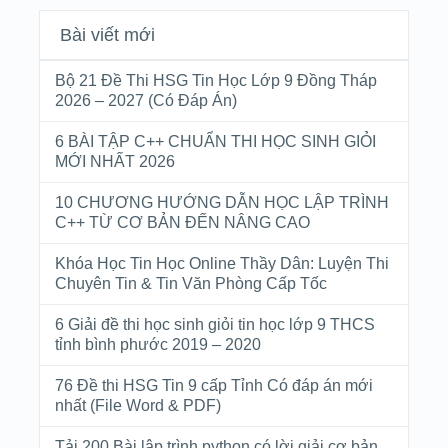
Bài viết mới
Bộ 21 Đề Thi HSG Tin Học Lớp 9 Đồng Tháp
2026 – 2027 (Có Đáp Án)
6 BÀI TẬP C++ CHUẨN THI HỌC SINH GIỎI
MỚI NHẤT 2026
10 CHƯƠNG HƯỚNG DẪN HỌC LẬP TRÌNH
C++ TỪ CƠ BẢN ĐẾN NÂNG CAO
Khóa Học Tin Học Online Thầy Dân: Luyện Thi
Chuyên Tin & Tin Văn Phòng Cấp Tốc
6 Giải đề thi học sinh giỏi tin học lớp 9 THCS
tỉnh bình phước 2019 – 2020
76 Đề thi HSG Tin 9 cấp Tỉnh Có đáp án mới
nhất (File Word & PDF)
Tải 200 Bài lập trình python có lời giải cơ bản