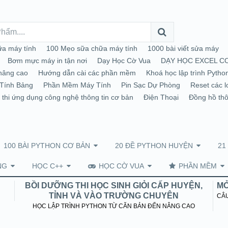
a máy tính
100 Mẹo sữa chữa máy tính
1000 bài viết sửa máy
Bơm mực máy in tận nơi
Dạy Học Cờ Vua
DẠY HỌC EXCEL C
nâng cao
Hướng dẫn cài các phần mềm
Khoá học lập trình Pytho
Tính Bảng
Phần Mềm Máy Tính
Pin Sạc Dự Phòng
Reset các l
 thi ứng dụng công nghệ thông tin cơ bản
Điện Thoại
Đồng hồ th
100 BÀI PYTHON CƠ BẢN
20 ĐỀ PYTHON HUYỆN
21
NG
HỌC C++
HỌC CỜ VUA
PHẦN MỀM
BỒI DƯỠNG THI HỌC SINH GIỎI CẤP HUYỆN,
MỞ
TỈNH VÀ VÀO TRƯỜNG CHUYÊN
CÂU
HỌC LẬP TRÌNH PYTHON TỪ CĂN BẢN ĐẾN NÂNG CAO