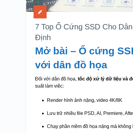
7 Top Ổ Cứng SSD Cho Dân
Định
Mở bài – Ổ cứng SS
với dân đồ họa
Đối với dân đồ họa,
tốc độ xử lý dữ liệu và 
suất làm việc:
Render hình ảnh nặng, video 4K/8K
Lưu trữ nhiều file PSD, AI, Premiere, Afte
Chạy phần mềm đồ họa nặng mà không b