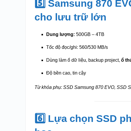
5️⃣ Samsung 870 EV
cho lưu trữ lớn
Dung lượng:
500GB – 4TB
Tốc độ đọc/ghi: 560/530 MB/s
Dùng làm ổ dữ liệu, backup project,
ổ th
Độ bền cao, tin cậy
Từ khóa phụ: SSD Samsung 870 EVO, SSD SA
6️⃣ Lựa chọn SSD p