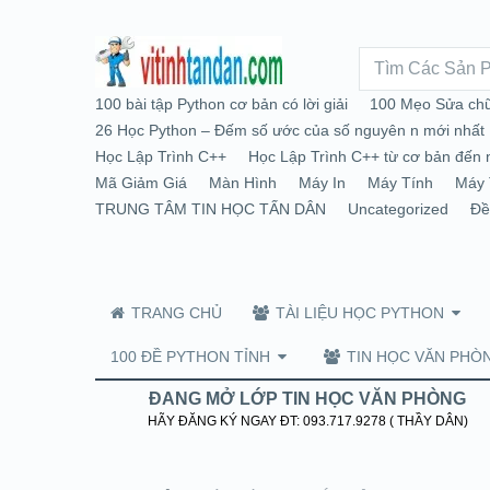
100 bài tập Python cơ bản có lời giải
100 Mẹo Sửa chữ
26 Học Python – Đếm số ước của số nguyên n mới nhất
Học Lập Trình C++
Học Lập Trình C++ từ cơ bản đến 
Mã Giảm Giá
Màn Hình
Máy In
Máy Tính
Máy 
TRUNG TÂM TIN HỌC TẤN DÂN
Uncategorized
Đề
TRANG CHỦ
TÀI LIỆU HỌC PYTHON
100 ĐỀ PYTHON TỈNH
TIN HỌC VĂN PHÒ
ĐANG MỞ LỚP TIN HỌC VĂN PHÒNG
HÃY ĐĂNG KÝ NGAY ĐT: 093.717.9278 ( THẦY DÂN)