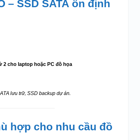
O – SSD SATA ổn định
ứ 2 cho laptop hoặc PC đồ họa
TA lưu trữ, SSD backup dự án.
hù hợp cho nhu cầu đồ