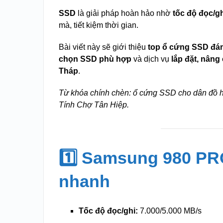
SSD
là giải pháp hoàn hảo nhờ
tốc độ đọc/g
mà, tiết kiệm thời gian.
Bài viết này sẽ giới thiệu
top ổ cứng SSD đá
chọn SSD phù hợp
và dịch vụ
lắp đặt, nâng
Tháp
.
Từ khóa chính chèn: ổ cứng SSD cho dân đồ h
Tính Chợ Tân Hiệp.
1️⃣ Samsung 980 P
nhanh
Tốc độ đọc/ghi:
7.000/5.000 MB/s