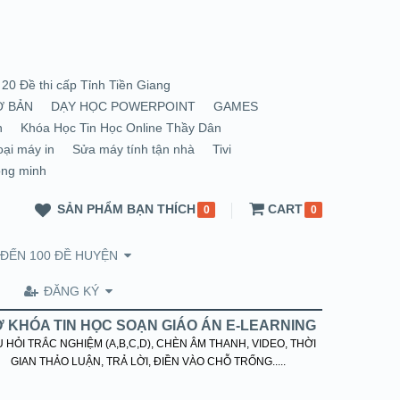
20 Đề thi cấp Tỉnh Tiền Giang
Ơ BẢN
DẠY HỌC POWERPOINT
GAMES
n
Khóa Học Tin Học Online Thầy Dân
oại máy in
Sửa máy tính tận nhà
Tivi
ông minh
SẢN PHẨM BẠN THÍCH
CART
0
0
 ĐẾN 100 ĐỀ HUYỆN
ĐĂNG KÝ
 KHÓA TIN HỌC SOẠN GIÁO ÁN E-LEARNING
 HỎI TRẮC NGHIỆM (A,B,C,D), CHÈN ÂM THANH, VIDEO, THỜI
GIAN THẢO LUẬN, TRẢ LỜI, ĐIỀN VÀO CHỖ TRỐNG.....