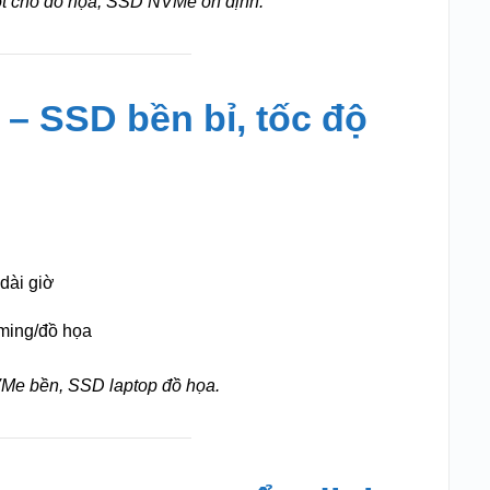
ốt cho đồ họa, SSD NVMe ổn định.
 – SSD bền bỉ, tốc độ
dài giờ
aming/đồ họa
e bền, SSD laptop đồ họa.