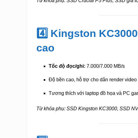
Từ khóa phụ: SSD Crucial P5 Plus, SSD giá t
4️⃣ Kingston KC3000
cao
Tốc độ đọc/ghi:
7.000/7.000 MB/s
Độ bền cao, hỗ trợ cho dân render video 
Tương thích với laptop đồ họa và PC g
Từ khóa phụ: SSD Kingston KC3000, SSD NVM