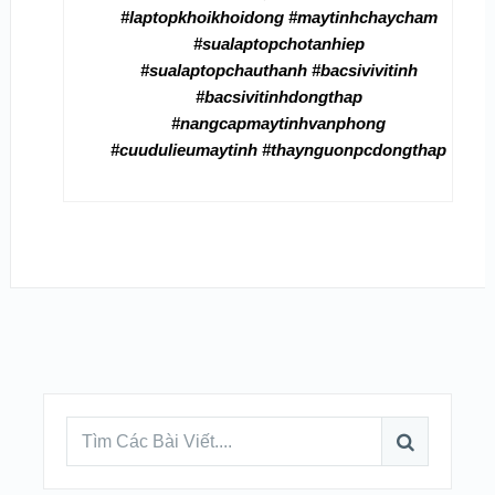
#laptopkhoikhoidong #maytinhchaycham
#sualaptopchotanhiep
#sualaptopchauthanh #bacsivivitinh
#bacsivitinhdongthap
#nangcapmaytinhvanphong
#cuudulieumaytinh #thaynguonpcdongthap