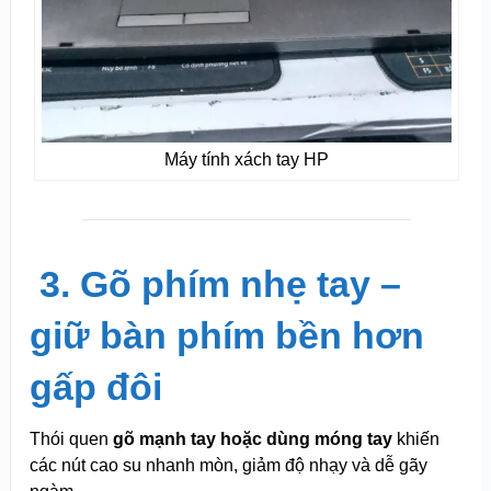
Máy tính xách tay HP
️
3. Gõ phím nhẹ tay –
giữ bàn phím bền hơn
gấp đôi
Thói quen
gõ mạnh tay hoặc dùng móng tay
khiến
các nút cao su nhanh mòn, giảm độ nhạy và dễ gãy