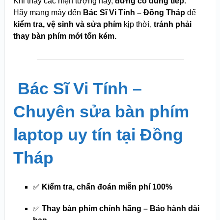
Khi thấy các hiện tượng này,
đừng cố dùng tiếp
.
Hãy mang máy đến
Bác Sĩ Vi Tính – Đồng Tháp
để
kiểm tra, vệ sinh và sửa phím
kịp thời,
tránh phải
thay bàn phím mới tốn kém.
️
Bác Sĩ Vi Tính –
Chuyên sửa bàn phím
laptop uy tín tại Đồng
Tháp
✅
Kiểm tra, chẩn đoán miễn phí 100%
✅
Thay bàn phím chính hãng – Bảo hành dài