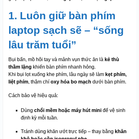
1. Luôn giữ bàn phím
laptop sạch sẽ – “sống
lâu trăm tuổi”
Bụi bẩn, mồ hôi tay và mảnh vụn thức ăn là
kẻ thù
thầm lặng
khiến bàn phím nhanh hỏng.
Khi bụi lọt xuống khe phím, lâu ngày sẽ làm
kẹt phím,
liệt phím
, thậm chí
oxy hóa bo mạch
dưới bàn phím.
Cách bảo vệ hiệu quả:
Dùng
chổi mềm hoặc máy hút mini
để vệ sinh
định kỳ mỗi tuần.
Tránh dùng khăn ướt trực tiếp – thay bằng
khăn
khô hoặc cồn isopropyl nhẹ
.