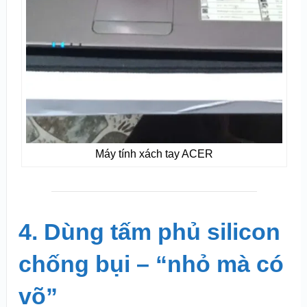
Máy tính xách tay ACER
4. Dùng tấm phủ silicon
chống bụi – “nhỏ mà có
võ”