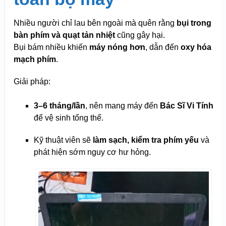
Nhiều người chỉ lau bên ngoài mà quên rằng
bụi trong
bàn phím và quạt tản nhiệt
cũng gây hại.
Bụi bám nhiều khiến
máy nóng hơn
, dẫn đến
oxy hóa
mạch phím
.
Giải pháp:
3–6 tháng/lần
, nên mang máy đến
Bác Sĩ Vi Tính
để vệ sinh tổng thể.
Kỹ thuật viên sẽ
làm sạch, kiểm tra phím yếu
và
phát hiện sớm nguy cơ hư hỏng.