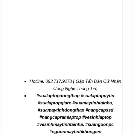
Hotline: 093.717.9278 ( Gặp Tấn Dân Cử Nhân
Công Nghệ Thông Tin)
#sualaptopdongthap #sualaptopuytin
#sualaptopgiare #suamaytinhtainha,
#suamaytinhdongthap #nangcapssd
#nangcapramlaptop #vesinhlaptop
#vesinhmaytinhtainha, #suanguonpc
#nguonmaytinhkhonglen