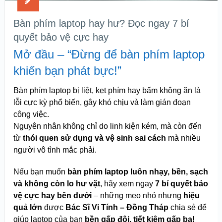
Bàn phím laptop hay hư? Đọc ngay 7 bí
quyết bảo vệ cực hay
Mở đầu – “Đừng để bàn phím laptop
khiến bạn phát bực!”
Bàn phím laptop bị liệt, kẹt phím hay bấm không ăn là
lỗi cực kỳ phổ biến, gây khó chịu và làm gián đoạn
công việc.
Nguyên nhân không chỉ do linh kiện kém, mà còn đến
từ
thói quen sử dụng và vệ sinh sai cách
mà nhiều
người vô tình mắc phải.
Nếu bạn muốn
bàn phím laptop luôn nhạy, bền, sạch
và không còn lo hư vặt
, hãy xem ngay
7 bí quyết bảo
vệ cực hay bên dưới
– những mẹo nhỏ nhưng
hiệu
quả lớn
được
Bác Sĩ Vi Tính – Đồng Tháp
chia sẻ để
giúp laptop của bạn
bền gấp đôi, tiết kiệm gấp ba!