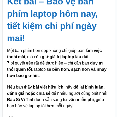
Kết bài – Bảo vệ bàn
phím laptop hôm nay,
tiết kiệm chi phí ngày
mai!
Một bàn phím bền đẹp không chỉ giúp bạn
làm việc
thoải mái
, mà còn
giữ giá trị laptop lâu dài
.
7 bí quyết trên rất dễ thực hiện – chỉ cần bạn
duy trì
thói quen tốt
, laptop sẽ
bền hơn, sạch hơn và nhạy
hơn bao giờ hết.
Nếu bạn thấy
bài viết hữu ích
, hãy
để lại bình luận,
đánh giá hoặc chia sẻ
để nhiều người cùng biết nhé!
Bác Sĩ Vi Tính
luôn sẵn sàng
tư vấn miễn phí
, giúp
bạn bảo vệ laptop tốt hơn mỗi ngày!