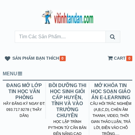
SẢN PHẨM BẠN THÍCH
CART
0
0
MENU
ĐANG MỞ LỚP
BỒI DƯỠNG THI
MỞ KHÓA TIN
TIN HỌC VĂN
HỌC SINH GIỎI
HỌC SOẠN GIÁO
PHÒNG
CẤP HUYỆN,
ÁN E-LEARNING
TỈNH VÀ VÀO
HÃY ĐĂNG KÝ NGAY ĐT:
CÂU HỎI TRẮC NGHIỆM
TRƯỜNG
093.717.9278 ( THẦY
(A,B,C,D), CHÈN ÂM
CHUYÊN
DÂN)
THANH, VIDEO, THỜI
HỌC LẬP TRÌNH
GIAN THẢO LUẬN, TRẢ
PYTHON TỪ CĂN BẢN
LỜI, ĐIỀN VÀO CHỖ
ĐẾN NÂNG CAO
TRỐNG.....