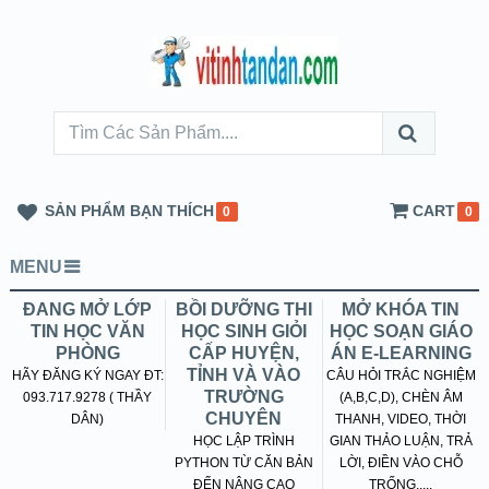
SẢN PHẨM BẠN THÍCH
CART
0
0
MENU
ĐANG MỞ LỚP
BỒI DƯỠNG THI
MỞ KHÓA TIN
TIN HỌC VĂN
HỌC SINH GIỎI
HỌC SOẠN GIÁO
PHÒNG
CẤP HUYỆN,
ÁN E-LEARNING
TỈNH VÀ VÀO
HÃY ĐĂNG KÝ NGAY ĐT:
CÂU HỎI TRẮC NGHIỆM
TRƯỜNG
093.717.9278 ( THẦY
(A,B,C,D), CHÈN ÂM
CHUYÊN
DÂN)
THANH, VIDEO, THỜI
HỌC LẬP TRÌNH
GIAN THẢO LUẬN, TRẢ
PYTHON TỪ CĂN BẢN
LỜI, ĐIỀN VÀO CHỖ
ĐẾN NÂNG CAO
TRỐNG.....