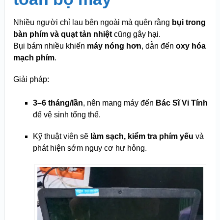
Nhiều người chỉ lau bên ngoài mà quên rằng
bụi trong
bàn phím và quạt tản nhiệt
cũng gây hại.
Bụi bám nhiều khiến
máy nóng hơn
, dẫn đến
oxy hóa
mạch phím
.
Giải pháp:
3–6 tháng/lần
, nên mang máy đến
Bác Sĩ Vi Tính
để vệ sinh tổng thể.
Kỹ thuật viên sẽ
làm sạch, kiểm tra phím yếu
và
phát hiện sớm nguy cơ hư hỏng.