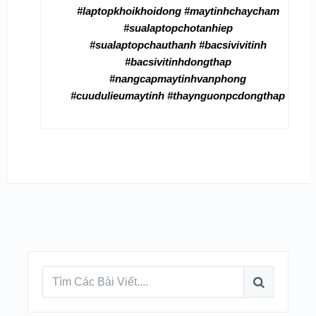
#laptopkhoikhoidong #maytinhchaycham
#sualaptopchotanhiep
#sualaptopchauthanh #bacsivivitinh
#bacsivitinhdongthap
#nangcapmaytinhvanphong
#cuudulieumaytinh #thaynguonpcdongthap