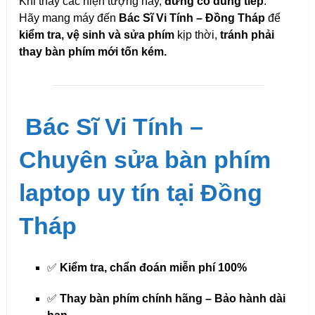
Khi thấy các hiện tượng này,
đừng cố dùng tiếp
.
Hãy mang máy đến
Bác Sĩ Vi Tính – Đồng Tháp
để
kiểm tra, vệ sinh và sửa phím
kịp thời,
tránh phải
thay bàn phím mới tốn kém.
️
Bác Sĩ Vi Tính –
Chuyên sửa bàn phím
laptop uy tín tại Đồng
Tháp
✅
Kiểm tra, chẩn đoán miễn phí 100%
✅
Thay bàn phím chính hãng – Bảo hành dài