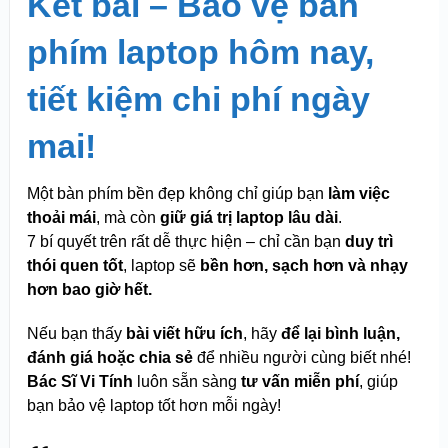
Kết bài – Bảo vệ bàn
phím laptop hôm nay,
tiết kiệm chi phí ngày
mai!
Một bàn phím bền đẹp không chỉ giúp bạn
làm việc
thoải mái
, mà còn
giữ giá trị laptop lâu dài
.
7 bí quyết trên rất dễ thực hiện – chỉ cần bạn
duy trì
thói quen tốt
, laptop sẽ
bền hơn, sạch hơn và nhạy
hơn bao giờ hết.
Nếu bạn thấy
bài viết hữu ích
, hãy
để lại bình luận,
đánh giá hoặc chia sẻ
để nhiều người cùng biết nhé!
Bác Sĩ Vi Tính
luôn sẵn sàng
tư vấn miễn phí
, giúp
bạn bảo vệ laptop tốt hơn mỗi ngày!