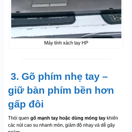
Máy tính xách tay HP
️
3. Gõ phím nhẹ tay –
giữ bàn phím bền hơn
gấp đôi
Thói quen
gõ mạnh tay hoặc dùng móng tay
khiến
các nút cao su nhanh mòn, giảm độ nhạy và dễ gãy