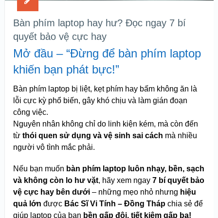
Bàn phím laptop hay hư? Đọc ngay 7 bí
quyết bảo vệ cực hay
Mở đầu – “Đừng để bàn phím laptop
khiến bạn phát bực!”
Bàn phím laptop bị liệt, kẹt phím hay bấm không ăn là
lỗi cực kỳ phổ biến, gây khó chịu và làm gián đoạn
công việc.
Nguyên nhân không chỉ do linh kiện kém, mà còn đến
từ
thói quen sử dụng và vệ sinh sai cách
mà nhiều
người vô tình mắc phải.
Nếu bạn muốn
bàn phím laptop luôn nhạy, bền, sạch
và không còn lo hư vặt
, hãy xem ngay
7 bí quyết bảo
vệ cực hay bên dưới
– những mẹo nhỏ nhưng
hiệu
quả lớn
được
Bác Sĩ Vi Tính – Đồng Tháp
chia sẻ để
giúp laptop của bạn
bền gấp đôi, tiết kiệm gấp ba!