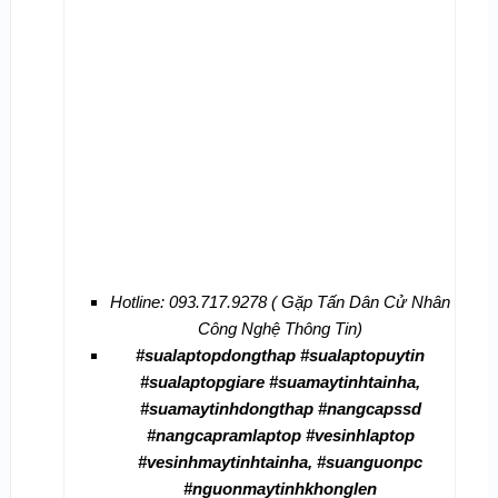
Hotline: 093.717.9278 ( Gặp Tấn Dân Cử Nhân
Công Nghệ Thông Tin)
#sualaptopdongthap #sualaptopuytin
#sualaptopgiare #suamaytinhtainha,
#suamaytinhdongthap #nangcapssd
#nangcapramlaptop #vesinhlaptop
#vesinhmaytinhtainha, #suanguonpc
#nguonmaytinhkhonglen