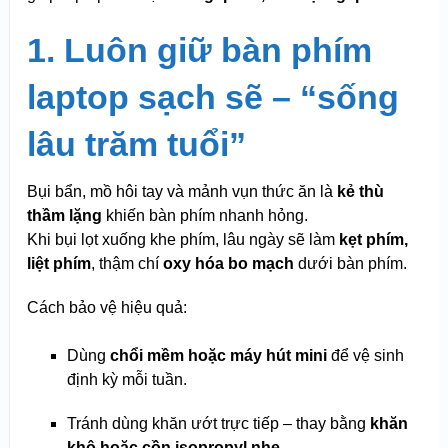
1. Luôn giữ bàn phím
laptop sạch sẽ – “sống
lâu trăm tuổi”
Bụi bẩn, mồ hôi tay và mảnh vụn thức ăn là
kẻ thù
thầm lặng
khiến bàn phím nhanh hỏng.
Khi bụi lọt xuống khe phím, lâu ngày sẽ làm
kẹt phím,
liệt phím
, thậm chí
oxy hóa bo mạch
dưới bàn phím.
Cách bảo vệ hiệu quả:
Dùng
chổi mềm hoặc máy hút mini
để vệ sinh
định kỳ mỗi tuần.
Tránh dùng khăn ướt trực tiếp – thay bằng
khăn
khô hoặc cồn isopropyl nhẹ
.