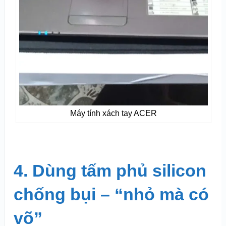
Máy tính xách tay ACER
4. Dùng tấm phủ silicon
chống bụi – “nhỏ mà có
võ”